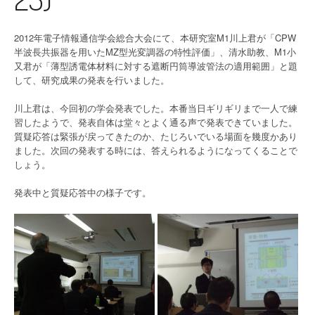
2012年電子情報通信学会総合大会にて、本研究室M1川上君が「CPW
半波長共振器を用いたMZ型光変調器の特性評価」、清水助教、M1小
又君が「薄型誘電体材料に対する遮断円筒導波管法の適用範囲」と題
して、研究成果の発表を行いました。
川上君は、今回初の学会発表でした。本番当日ギリギリまで一人で練
習したようで、発表自体は堂々とよく通る声で発表できていました。
質疑応答は緊張が戻ってきたのか、たじろいでいる場面を幾度かあり
ました。次回の発表する時には、答えられるようになってくることで
しょう。
発表中と質疑応答中の様子です。