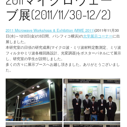
ブ展(2011/11/30-12/2)
2011 Microwave Workshops & Exhibition (MWE 2011)
(2011年11月30
日(水)～12/2日(金)の3日間、パシフィコ横浜)の
大学展示コーナー
に出
展しました。
本研究室の日頃の研究成果(マイクロ波・ミリ波材料定数測定、ミリ波
フィルタやミリ波各種回路設計、光変調器)をポスターパネルにて展示
し、研究室の学生が説明しました。
多くの方々に展示ブースへお越し頂きました。ありがとうございまし
た。