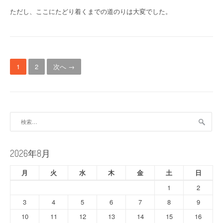
ただし、ここにたどり着くまでの道のりは大変でした。
投
1
2
次へ →
稿
ナ
ビ
検
索:
ゲ
ー
2026年8月
シ
月
火
水
木
金
土
日
ョ
1
2
ン
3
4
5
6
7
8
9
10
11
12
13
14
15
16