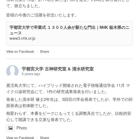
て、旅立ちました。
皆様の今後のご活躍を祈念いたします。
宇都宮大学で卒業式 １３００人余が新たな門出｜NHK 栃木県のニ
ュース
www3.nhk.or.jp
View on Facebook
·
Share
宇都宮大学 古神研究室 & 清水研究室
5 years ago
鹿児島大学にて、ハイブリッド開催された電子情報通信学会 11月 マ
イクロ波研究会にて、1件の研究成果発表を行いました。
発表した清水研 修士2年生は、3回目の学会発表でしたが、学外での対
面発表は初体験でした。
相変わらず、本番をピークにもってくる調整具合でしたが、比較的安
心して聴講できる立派な発表でした。
Photo
View on Facebook
·
Share