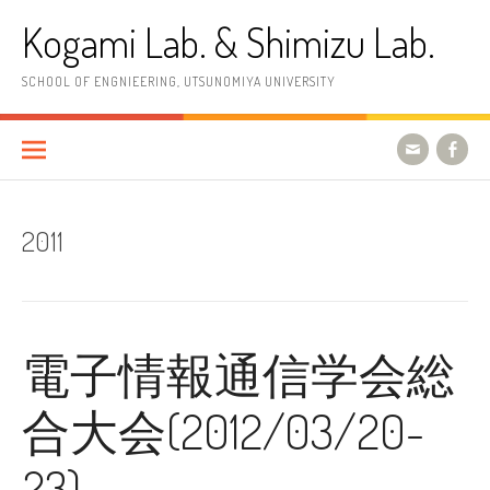
コ
Kogami Lab. & Shimizu Lab.
ン
テ
ン
SCHOOL OF ENGNIEERING, UTSUNOMIYA UNIVERSITY
ツ
へ
ス
キ
ッ
プ
2011
電子情報通信学会総
合大会(2012/03/20-
23)