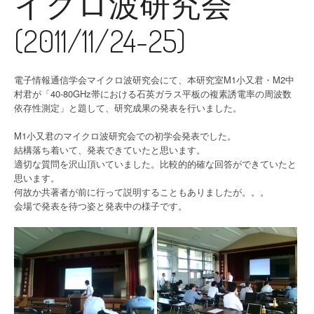
イクロ波研究会
(2011/11/24-25)
電子情報通信学会マイクロ波研究会にて、本研究室M1小又君・M2中
村君が「40-80GHz帯における石英ガラス平板の複素誘電率の周波数
依存性測定」と題して、研究成果の発表を行いました。
M1小又君のマイクロ波研究会での初学会発表でした。
結構落ち着いて、発表できていたと思います。
適切な質問を沢山頂いていました。比較的的確な回答ができていたと
思います。
何故か共著者が前に行って説明することもありましたが。。。
会場で発表を待つ姿と発表中の様子です。