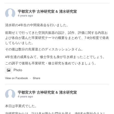
宇都宮大学 古神研究室 & 清水研究室
4 years ago
清水研の4年生の中間発表会を行いました。
前期ゼミで行ってきた空洞共振器の設計、試作、評価に関する内容お
よび各自が選んだ卒業研究テーマの概要をまとめて、7-8分程度で発表
してもらいました。
その後は数分の先輩達とのディスカッションタイム。
4年生達の成果をみて、修士学生も身が引き締まったことでしょう。
この調子で後期も卒業研究・修士研究を進めていきましょう。
Photo
View on Facebook
·
Share
宇都宮大学 古神研究室 & 清水研究室
4 years ago
本日は卒業式でした。
当研究室からは、計11名が新たな門出を迎え、内5名が新社会人とし