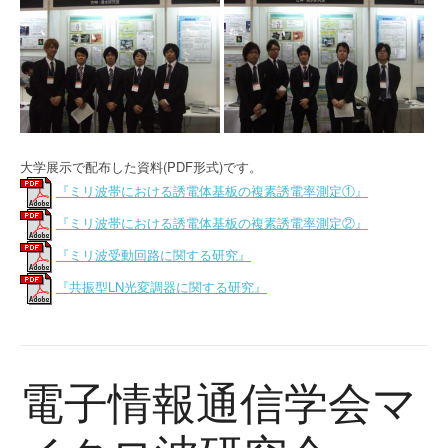
大学展示で配布した資料(PDF形式)です。
『ミリ波帯における誘電体基板の複素誘電率測定①』
『ミリ波帯における誘電体基板の複素誘電率測定②』
『ミリ波受動回路に関する研究』
『共振型LN光変調器に関する研究』
電子情報通信学会マ