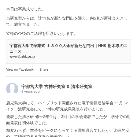
本日は卒業式でした。
当研究室からは、計11名が新たな門出を迎え、内5名が新社会人とし
て、旅立ちました。
皆様の今後のご活躍を祈念いたします。
宇都宮大学で卒業式 １３００人余が新たな門出｜NHK 栃木県のニ
ュース
www3.nhk.or.jp
View on Facebook
·
Share
宇都宮大学 古神研究室 & 清水研究室
5 years ago
鹿児島大学にて、ハイブリッド開催された電子情報通信学会 11月 マ
イクロ波研究会にて、1件の研究成果発表を行いました。
発表した清水研 修士2年生は、3回目の学会発表でしたが、学外での対
面発表は初体験でした。
相変わらず、本番をピークにもってくる調整具合でしたが、比較的安
心して聴講できる立派な発表でした。