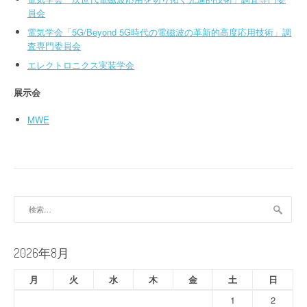
員会
電気学会「5G/Beyond 5G時代の電磁波の革新的高度応用技術」調
査専門委員会
エレクトロニクス実装学会
展示会
MWE
検
索:
2026年8月
月
火
水
木
金
土
日
1
2