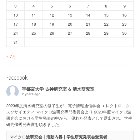
3
4
5
6
7
8
9
10
11
12
13
14
15
16
17
18
19
20
21
22
23
24
25
26
27
28
29
30
31
« 7月
Facebook
宇都宮大学 古神研究室 & 清水研究室
2 years ago
2023年度清水研究室の修了生が 電子情報通信学会 エレクトロニク
スソサイエティ マイクロ波研究専門委員会より 2023年度マイクロ波
研究会における学生発表の中から、優れた発表として選出され、学生
研究優秀発表賞を頂きました。
マイクロ波研究会｜活動内容｜学生研究発表会受賞者