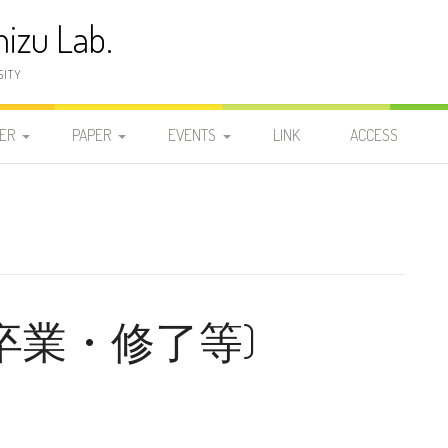
izu Lab.
SITY
ER
PAPER
EVENTS
LINK
ACCESS
員
発表論文
2025-2029
2025-2029
2026
研
学位論文
2020-2024
DOCTOR
2020-2024
2025-2029
2025
2024
研
2015-2019
MASTER 2
MASTER 2
2015-2019
2020-2024
2023
2019
年度卒業・修了等)
2010-2014
MASTER 1
MASTER 1
2010-2014
2015-2019
2022
2018
2014
2005-2009
BACHELOR
BACHELOR
2005-2009
2010-2014
2021
2017
2013
2009
1999-2004
2000-2004
2005-2009
2020
2016
2012
2008
2004