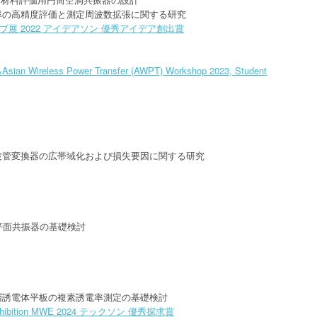
率の高精度評価と測定周波数拡張に関する研究
展 2022 アイデアソン 優秀アイデア創出賞
Asian Wireless Power Transfer (AWPT) Workshop 2023, Student
方形導波管変換器の広帯域化および損失要因に関する研究
帯平面共振器の基礎検討
層誘電体平板の複素誘電率測定の基礎検討
d Exhibition MWE 2024 テックソン 優秀探求賞