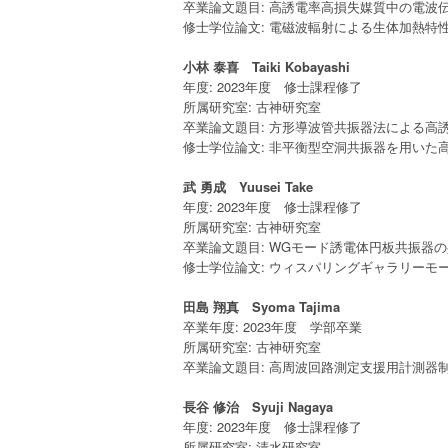
卒業論文題目: 高誘電率高損失媒質中の電波
修士学位論文: 電磁波輻射による生体加熱特
小林 泰喜 Taiki Kobayashi
年度: 2023年度 修士課程修了
所属研究室: 古神研究室
卒業論文題目: 方形導波管共振器法による
修士学位論文: 非平衡型空洞共振器を用いた
武 勇成 Yuusei Take
年度: 2023年度 修士課程修了
所属研究室: 古神研究室
卒業論文題目: WGモード誘電体円板共振器
修士学位論文: ウィスパリングギャラリーモ
田島 翔真 Syoma Tajima
卒業年度: 2023年度 学部卒業
所属研究室: 古神研究室
卒業論文題目: 高周波回路測定支援用計測器
長谷 修治 Syuji Nagaya
年度: 2023年度 修士課程修了
所属研究室: 清水研究室