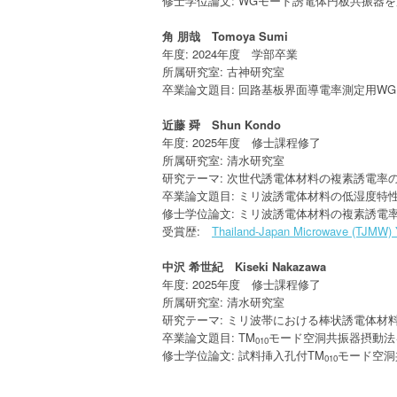
修士学位論文: WGモード誘電体円板共振器
角 朋哉 Tomoya Sumi
年度: 2024年度 学部卒業
所属研究室: 古神研究室
卒業論文題目: 回路基板界面導電率測定用W
近藤 舜 Shun Kondo
年度: 2025年度 修士課程修了
所属研究室: 清水研究室
研究テーマ: 次世代誘電体材料の複素誘電率
卒業論文題目: ミリ波誘電体材料の低湿度特
修士学位論文: ミリ波誘電体材料の複素誘電
受賞歴:
Thailand-Japan Microwave (TJMW) 
中沢 希世紀 Kiseki Nakazawa
年度: 2025年度 修士課程修了
所属研究室: 清水研究室
研究テーマ: ミリ波帯における棒状誘電体材
卒業論文題目: TM
モード空洞共振器摂動法
010
修士学位論文: 試料挿入孔付TM
モード空洞
010