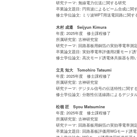
研究テーマ: 無線電力伝送に関する研究
卒業論文題目: 円筒波によるビーム合成に関
修士学位論文: ミリ波WPT用送電回路に関す
木村 成遵 Seijyun Kimura
年度: 2025年度 修士課程修了
所属研究室: 古神研究室
研究テーマ: 回路基板用銅箔の実効導電率測
卒業論文題目: 実効導電率評価用2重モード
修士学位論文: 高次モード誘電体共振器を用
立見 知大 Tomohiro Tatsumi
年度: 2025年度 修士課程修了
所属研究室: 古神研究室
研究テーマ: デジタル信号の伝送特性に関す
修士学位論文: 分散性伝送線路によるデジタ
松嶺 匠 Syou Matsumine
年度: 2025年度 修士課程修了
所属研究室: 古神研究室
研究テーマ: 回路基板用銅箔の実効導電率測
卒業論文題目: 回路基板評価用WGモード誘