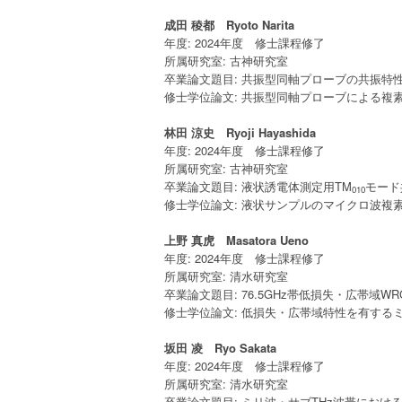
成田 稜都 Ryoto Narita
年度: 2024年度 修士課程修了
所属研究室: 古神研究室
卒業論文題目: 共振型同軸プローブの共振特
修士学位論文: 共振型同軸プローブによる複
林田 涼史 Ryoji Hayashida
年度: 2024年度 修士課程修了
所属研究室: 古神研究室
卒業論文題目: 液状誘電体測定用TM
モード
010
修士学位論文: 液状サンプルのマイクロ波複
上野 真虎 Masatora Ueno
年度: 2024年度 修士課程修了
所属研究室: 清水研究室
卒業論文題目: 76.5GHz帯低損失・広帯域W
修士学位論文: 低損失・広帯域特性を有する
坂田 凌 Ryo Sakata
年度: 2024年度 修士課程修了
所属研究室: 清水研究室
卒業論文題目: ミリ波・サブTHz波帯にお