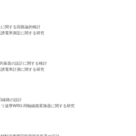
性に関する回路論的検討
素誘電率測定に関する研究
共振器の設計に関する検討
素誘電率計測に関する研究
RG線路の設計
ミリ波帯WRG-同軸線路変換器に関する研究
ける材料評価用円筒空洞共振器の設計