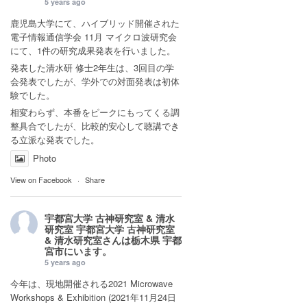
5 years ago
鹿児島大学にて、ハイブリッド開催された
電子情報通信学会 11月 マイクロ波研究会
にて、1件の研究成果発表を行いました。
発表した清水研 修士2年生は、3回目の学
会発表でしたが、学外での対面発表は初体
験でした。
相変わらず、本番をピークにもってくる調
整具合でしたが、比較的安心して聴講でき
る立派な発表でした。
Photo
View on Facebook
·
Share
宇都宮大学 古神研究室 & 清水
研究室
宇都宮大学 古神研究室
& 清水研究室さんは
栃木県 宇都
宮市
にいます。
5 years ago
今年は、現地開催される2021 Microwave
Workshops & Exhibition (2021年11月24日