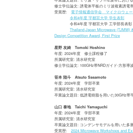
修士学位論文: 誘電体平板のミリ波複素誘電
受賞歴:
電子情報通信学会 マイクロウェーブ
令和4年度 宇都宮大学 学生表彰
令和4年度 宇都宮大学 工学部長表彰
Thailand-Japan Microwave (TJMW) &
Design Competition Award, First Prize
星野 友綺 Tomoki Hoshino
年度: 2024年度 修士課程修了
所属研究室: 清水研究室
修士学位論文: 100GHz帯NRDガイド-
笹本 陸斗 Atsuto Sasamoto
年度: 2024年度 学部卒業
所属研究室: 清水研究室
卒業論文題目: 低誘電樹脂を用いた30GHz
山口 泰地 Taichi Yamaguchi
年度: 2024年度 学部卒業
所属研究室: 清水研究室
卒業論文題目: コンデンサモデルを用いた多
受賞歴:
2024 Microwave Workshops an