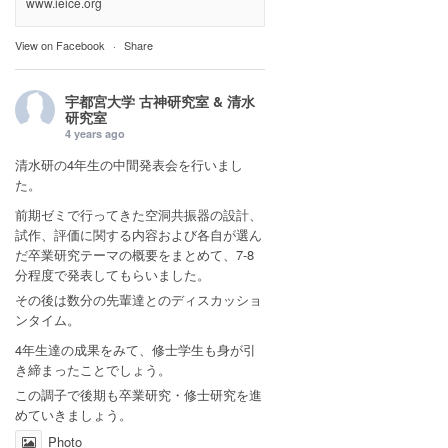
www.ieice.org
View on Facebook
·
Share
宇都宮大学 古神研究室 & 清水
研究室
4 years ago
清水研の4年生の中間発表会を行いまし
た。
前期ゼミで行ってきた空洞共振器の設計、
試作、評価に関する内容および各自が選ん
だ卒業研究テーマの概要をまとめて、7-8
分程度で発表してもらいました。
その後は数分の先輩達とのディスカッショ
ンタイム。
4年生達の成果をみて、修士学生も身が引
き締まったことでしょう。
この調子で後期も卒業研究・修士研究を進
めていきましょう。
Photo