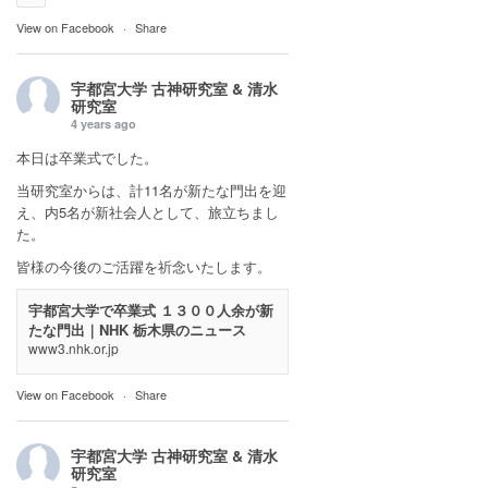
View on Facebook
·
Share
宇都宮大学 古神研究室 & 清水
研究室
4 years ago
本日は卒業式でした。
当研究室からは、計11名が新たな門出を迎
え、内5名が新社会人として、旅立ちまし
た。
皆様の今後のご活躍を祈念いたします。
宇都宮大学で卒業式 １３００人余が新
たな門出｜NHK 栃木県のニュース
www3.nhk.or.jp
View on Facebook
·
Share
宇都宮大学 古神研究室 & 清水
研究室