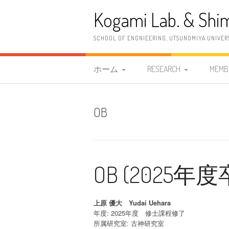
コ
Kogami Lab. & Shim
ン
テ
ン
SCHOOL OF ENGNIEERING, UTSUNOMIYA UNIVER
ツ
へ
ス
ホーム
RESEARCH
MEMB
キ
ッ
研究室紹介
研究概要
教職
プ
OB
2026年度 清水研究室
研究内容
古神
案内情報
研究設備
清水
2023年度 古神研究室 案
OB (2025
OB
内情報
更新履歴
上原 優大 Yudai Uehara
年度: 2025年度 修士課程修了
所属研究室: 古神研究室