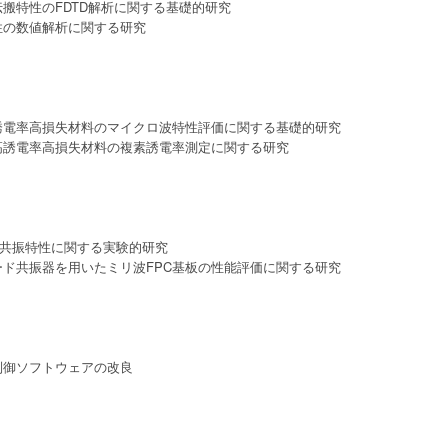
伝搬特性のFDTD解析に関する基礎的研究
性の数値解析に関する研究
高誘電率高損失材料のマイクロ波特性評価に関する基礎的研究
高誘電率高損失材料の複素誘電率測定に関する研究
の共振特性に関する実験的研究
ード共振器を用いたミリ波FPC基板の性能評価に関する研究
制御ソフトウェアの改良