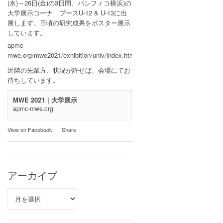
(水)～26日(金)の3日間、パシフィコ横浜)の
大学展示コーナ ブースU-12 & U-13に出
展します。日頃の研究成果をポスター展示
しています。
apmc-
mwe.org/mwe2021/exhibition/univ/index.html
近隣の先輩方、状況が許せば、会場にてお
待ちしています。
MWE 2021｜大学展示
apmc-mwe.org
View on Facebook
·
Share
アーカイブ
ア
ー
カ
イ