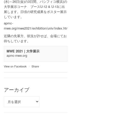
(水)～26日(金)の3日間、パシフィコ横浜)の
大学展示コーナ ブースU-12 & U-13に出
展します。日頃の研究成果をポスター展示
しています。
apmc-
mwe.org/mwe2021/exhibition/univ/index.html
近隣の先輩方、状況が許せば、会場にてお
待ちしています。
MWE 2021｜大学展示
apmc-mwe.org
View on Facebook
·
Share
アーカイブ
ア
ー
カ
イ