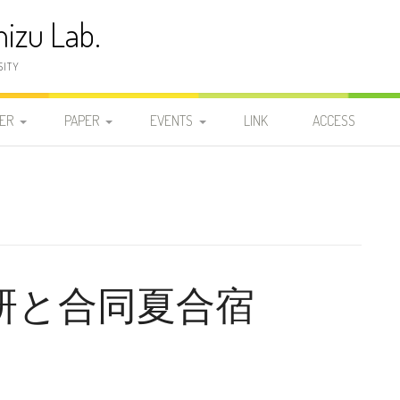
izu Lab.
SITY
ER
PAPER
EVENTS
LINK
ACCESS
員
発表論文
2025-2029
2025-2029
2026
研
学位論文
2020-2024
DOCTOR
2020-2024
2025-2029
2025
2024
研
2015-2019
MASTER 2
MASTER 2
2015-2019
2020-2024
2023
2019
研と合同夏合宿
2010-2014
MASTER 1
MASTER 1
2010-2014
2015-2019
2022
2018
2014
2005-2009
BACHELOR
BACHELOR
2005-2009
2010-2014
2021
2017
2013
2009
1999-2004
2000-2004
2005-2009
2020
2016
2012
2008
2004