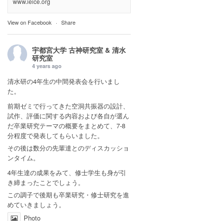
www.ieice.org
View on Facebook
·
Share
宇都宮大学 古神研究室 & 清水
研究室
4 years ago
清水研の4年生の中間発表会を行いまし
た。
前期ゼミで行ってきた空洞共振器の設計、
試作、評価に関する内容および各自が選ん
だ卒業研究テーマの概要をまとめて、7-8
分程度で発表してもらいました。
その後は数分の先輩達とのディスカッショ
ンタイム。
4年生達の成果をみて、修士学生も身が引
き締まったことでしょう。
この調子で後期も卒業研究・修士研究を進
めていきましょう。
Photo