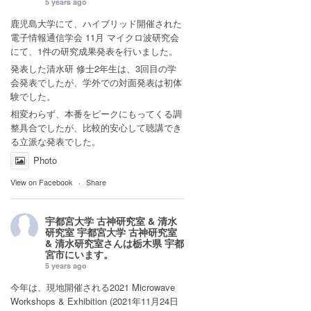
5 years ago
鹿児島大学にて、ハイブリッド開催された
電子情報通信学会 11月 マイクロ波研究会
にて、1件の研究成果発表を行いました。
発表した清水研 修士2年生は、3回目の学
会発表でしたが、学外での対面発表は初体
験でした。
相変わらず、本番をピークにもってくる調
整具合でしたが、比較的安心して聴講でき
る立派な発表でした。
Photo
View on Facebook
·
Share
宇都宮大学 古神研究室 & 清水
研究室
宇都宮大学 古神研究室
& 清水研究室さんは
栃木県 宇都
宮市
にいます。
5 years ago
今年は、現地開催される2021 Microwave
Workshops & Exhibition (2021年11月24日