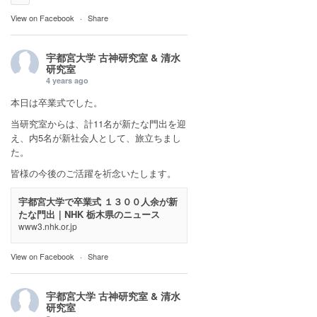
View on Facebook
·
Share
宇都宮大学 古神研究室 & 清水
研究室
4 years ago
本日は卒業式でした。
当研究室からは、計11名が新たな門出を迎
え、内5名が新社会人として、旅立ちまし
た。
皆様の今後のご活躍を祈念いたします。
宇都宮大学で卒業式 １３００人余が新
たな門出｜NHK 栃木県のニュース
www3.nhk.or.jp
View on Facebook
·
Share
宇都宮大学 古神研究室 & 清水
研究室