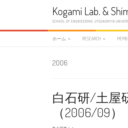
コ
Kogami Lab. & Shim
ン
テ
ン
SCHOOL OF ENGNIEERING, UTSUNOMIYA UNIVER
ツ
へ
ス
ホーム
RESEARCH
MEMB
キ
ッ
研究室紹介
研究概要
教職
プ
2006
2026年度 清水研究室
研究内容
古神
案内情報
研究設備
清水
2023年度 古神研究室 案
白石研/土屋
OB
内情報
（2006/09）
更新履歴