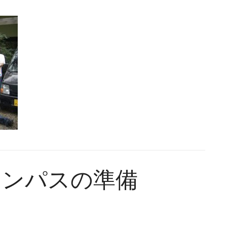
1995-1999
2000-2004
2015
2011
2006
2003
1995-1999
2010
2005
ャンパスの準備