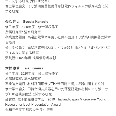
ーに関する研究 (東口研究室)
修士学位論文: ミリ波回路基板用薄形誘電体フィルムの膜厚測定に関
する研究
金乙 翔大 Syouta Kanaoto
修了年度: 2020年度 修士課程修了
所属研究室: 清水研究室
卒業論文題目: 高温超電導体を用いた共平面形ミリ波高Q共振器に関す
る検討
修士学位論文: ⾼温超電導Hスロット共振器を⽤いたミリ波バンドパス
フィルタに関する研究
受賞歴: 2020年度 成績優秀者表彰
木村 泰希 Taiki Kimura
修了年度: 2020年度 修士課程修了
所属研究室: 清水研究室
卒業論文題目: 材料評価用サブTHz帯円筒空洞共振器に関する検討
修士学位論文: 円筒空洞共振器を用いた薄型誘電体材料のミリ波・サ
ブTHz波帯評価法に関する研究
受賞歴: 電子情報通信学会 2019 Thailand-Japan Microwave Young
Researcher Best Presentation Award
令和元年度宇都宮大学 学生表彰