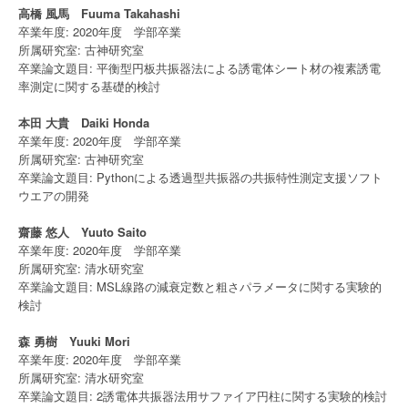
高橋 風馬 Fuuma Takahashi
卒業年度: 2020年度 学部卒業
所属研究室: 古神研究室
卒業論文題目: 平衡型円板共振器法による誘電体シート材の複素誘電
率測定に関する基礎的検討
本田 大貴 Daiki Honda
卒業年度: 2020年度 学部卒業
所属研究室: 古神研究室
卒業論文題目: Pythonによる透過型共振器の共振特性測定支援ソフト
ウエアの開発
齋藤 悠人 Yuuto Saito
卒業年度: 2020年度 学部卒業
所属研究室: 清水研究室
卒業論文題目: MSL線路の減衰定数と粗さパラメータに関する実験的
検討
森 勇樹 Yuuki Mori
卒業年度: 2020年度 学部卒業
所属研究室: 清水研究室
卒業論文題目: 2誘電体共振器法用サファイア円柱に関する実験的検討