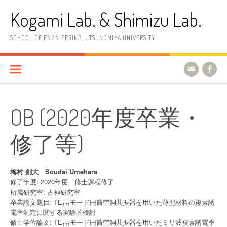
コ
Kogami Lab. & Shimizu Lab.
ン
テ
ン
SCHOOL OF ENGNIEERING, UTSUNOMIYA UNIVERSITY
ツ
へ
ス
キ
ッ
プ
OB (2020年度卒業・
修了等)
梅村 創大 Soudai Umehara
修了年度: 2020年度 修士課程修了
所属研究室: 古神研究室
卒業論文題目: TE
モード円筒空洞共振器を用いた薄型材料の複素誘
111
電率測定に関する実験的検討
修士学位論文: TE
モード円筒空洞共振器を用いたミリ波複素誘電率
111