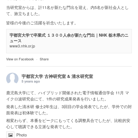
当研究室からは、計11名が新たな門出を迎え、内5名が新社会人とし
て、旅立ちました。
皆様の今後のご活躍を祈念いたします。
宇都宮大学で卒業式 １３００人余が新たな門出｜NHK 栃木県のニ
ュース
www3.nhk.or.jp
View on Facebook
·
Share
宇都宮大学 古神研究室 & 清水研究室
5 years ago
鹿児島大学にて、ハイブリッド開催された電子情報通信学会 11月 マ
イクロ波研究会にて、1件の研究成果発表を行いました。
発表した清水研 修士2年生は、3回目の学会発表でしたが、学外での対
面発表は初体験でした。
相変わらず、本番をピークにもってくる調整具合でしたが、比較的安
心して聴講できる立派な発表でした。
Photo