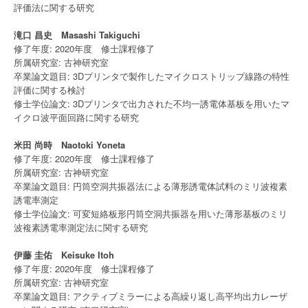
評価法に関する研究
滝口 昌史 Masashi Takiguchi
修了年度: 2020年度 修士課程修了
所属研究室: 古神研究室
卒業論文題目: 3Dプリンタで製作したマイクロストリップ線路の特性
評価に関する検討
修士学位論文: 3Dプリンタで出力された不均一誘電体基板を用いたマ
イクロ波平面回路に関する研究
米田 尚時 Naotoki Yoneta
修了年度: 2020年度 修士課程修了
所属研究室: 古神研究室
卒業論文題目: 円筒空洞共振器法による薄形誘電体試料のミリ波複素
誘電率測定
修士学位論文: 可変短絡板形円筒空洞共振器を用いた薄形基板のミリ
波複素誘電率測定法に関する研究
伊藤 圭佑 Keisuke Itoh
修了年度: 2020年度 修士課程修了
所属研究室: 古神研究室
卒業論文題目: アクティブミラーによる高繰り返し高平均出力レーザ