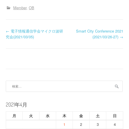
Member
OB
投
←
電子情報通信学会マイクロ波研
Smart City Conference 2021
究会(2021/03/05)
(2021/03/26-27)
→
稿
ナ
ビ
ゲ
ー
検
索:
シ
ョ
2021年4月
ン
月
火
水
木
金
土
日
1
2
3
4