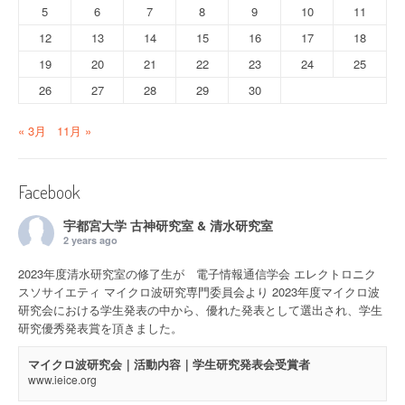
5
6
7
8
9
10
11
12
13
14
15
16
17
18
19
20
21
22
23
24
25
26
27
28
29
30
« 3月
11月 »
Facebook
宇都宮大学 古神研究室 & 清水研究室
2 years ago
2023年度清水研究室の修了生が 電子情報通信学会 エレクトロニク
スソサイエティ マイクロ波研究専門委員会より 2023年度マイクロ波
研究会における学生発表の中から、優れた発表として選出され、学生
研究優秀発表賞を頂きました。
マイクロ波研究会｜活動内容｜学生研究発表会受賞者
www.ieice.org