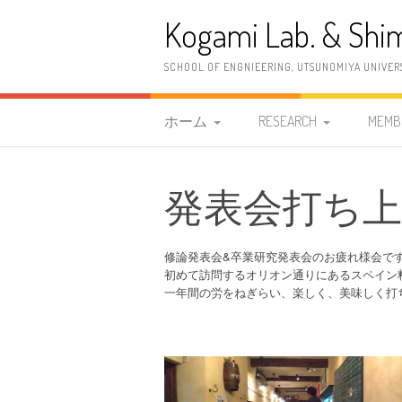
コ
Kogami Lab. & Shim
ン
テ
ン
SCHOOL OF ENGNIEERING, UTSUNOMIYA UNIVER
ツ
へ
ス
ホーム
RESEARCH
MEMB
キ
ッ
研究室紹介
研究概要
教職
プ
発表会打ち上げ(2
2026年度 清水研究室
研究内容
古神
案内情報
研究設備
清水
修論発表会&卒業研究発表会のお疲れ様会で
2023年度 古神研究室 案
初めて訪問するオリオン通りにあるスペイン
OB
一年間の労をねぎらい、楽しく、美味しく打
内情報
更新履歴