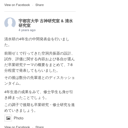
View on Facebook
·
Share
宇都宮大学 古神研究室 & 清水
研究室
4 years ago
清水研の4年生の中間発表会を行いまし
た。
前期ゼミで行ってきた空洞共振器の設計、
試作、評価に関する内容および各自が選ん
だ卒業研究テーマの概要をまとめて、7-8
分程度で発表してもらいました。
その後は数分の先輩達とのディスカッショ
ンタイム。
4年生達の成果をみて、修士学生も身が引
き締まったことでしょう。
この調子で後期も卒業研究・修士研究を進
めていきましょう。
Photo
View on Facebook
·
Share