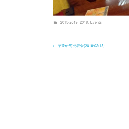
2015-2019
2018
Events
投
←
卒業研究発表会(2019/02/13)
稿
ナ
ビ
ゲ
ー
シ