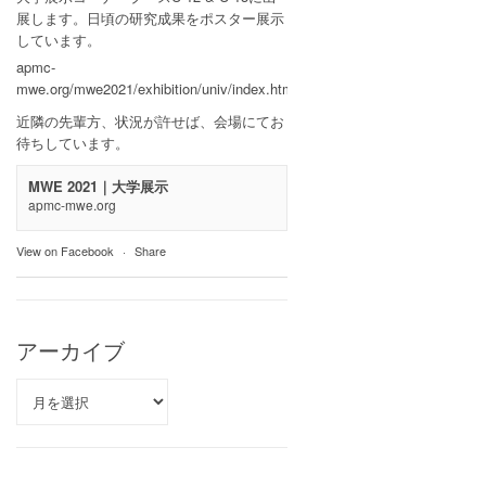
展します。日頃の研究成果をポスター展示
しています。
apmc-
mwe.org/mwe2021/exhibition/univ/index.html
近隣の先輩方、状況が許せば、会場にてお
待ちしています。
MWE 2021｜大学展示
apmc-mwe.org
View on Facebook
·
Share
アーカイブ
ア
ー
カ
イ
ブ