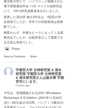
鹿児島大学にて、ハイブリッド開催された
電子情報通信学会 11月 マイクロ波研究会
にて、1件の研究成果発表を行いました。
発表した清水研 修士2年生は、3回目の学
会発表でしたが、学外での対面発表は初体
験でした。
相変わらず、本番をピークにもってくる調
整具合でしたが、比較的安心して聴講でき
る立派な発表でした。
Photo
View on Facebook
·
Share
宇都宮大学 古神研究室 & 清水
研究室
宇都宮大学 古神研究室
& 清水研究室さんは
栃木県 宇都
宮市
にいます。
5 years ago
今年は、現地開催される2021 Microwave
Workshops & Exhibition (2021年11月24日
(水)～26日(金)の3日間、パシフィコ横浜)の
大学展示コーナ ブースU-12 & U-13に出