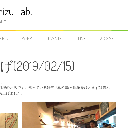
izu Lab.
SITY
ER
PAPER
EVENTS
LINK
ACCESS
員
発表論文
2025-2029
2025-2029
2026
019/02/15)
研
学位論文
2020-2024
DOCTOR
2020-2024
2025-2029
2025
2024
研
2015-2019
MASTER 2
MASTER 2
2015-2019
2020-2024
2023
2019
す。
料理のお店です。残っている研究活動や論文執筆をひとまずは忘れ、
2010-2014
ち上げました。
MASTER 1
MASTER 1
2010-2014
2015-2019
2022
2018
2014
2005-2009
BACHELOR
BACHELOR
2005-2009
2010-2014
2021
2017
2013
2009
1999-2004
2000-2004
2005-2009
2020
2016
2012
2008
2004