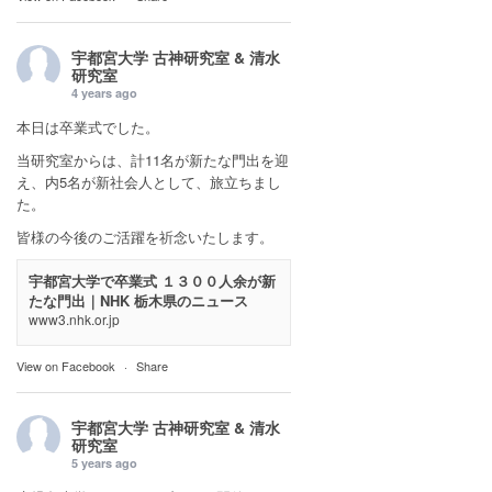
宇都宮大学 古神研究室 & 清水
研究室
4 years ago
本日は卒業式でした。
当研究室からは、計11名が新たな門出を迎
え、内5名が新社会人として、旅立ちまし
た。
皆様の今後のご活躍を祈念いたします。
宇都宮大学で卒業式 １３００人余が新
たな門出｜NHK 栃木県のニュース
www3.nhk.or.jp
View on Facebook
·
Share
宇都宮大学 古神研究室 & 清水
研究室
5 years ago