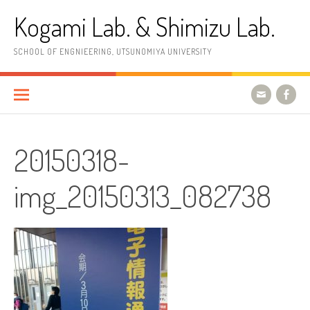
コ
Kogami Lab. & Shimizu Lab.
ン
テ
ン
SCHOOL OF ENGNIEERING, UTSUNOMIYA UNIVERSITY
ツ
へ
ス
キ
ッ
プ
20150318-
img_20150313_082738