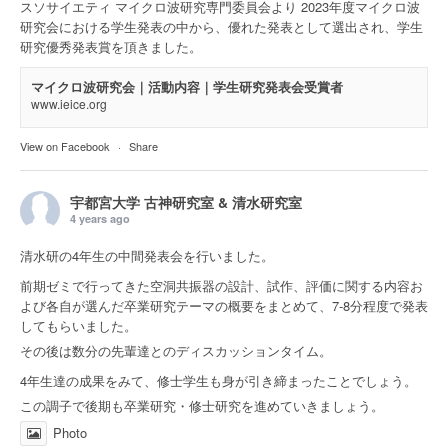
スソサイエティ マイクロ波研究専門委員会より 2023年度マイクロ波
研究会における学生発表の中から、優れた発表として選出され、学生
研究優秀発表賞を頂きました。
マイクロ波研究会｜活動内容｜学生研究発表会受賞者
www.ieice.org
View on Facebook
·
Share
宇都宮大学 古神研究室 & 清水研究室
4 years ago
清水研の4年生の中間発表会を行いました。
前期ゼミで行ってきた空洞共振器の設計、試作、評価に関する内容お
よび各自が選んだ卒業研究テーマの概要をまとめて、7-8分程度で発表
してもらいました。
その後は数分の先輩達とのディスカッションタイム。
4年生達の成果をみて、修士学生も身が引き締まったことでしょう。
この調子で後期も卒業研究・修士研究を進めていきましょう。
Photo