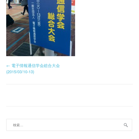
投
←
電子情報通信学会総合大会
(2015/03/10-13)
稿
ナ
ビ
ゲ
ー
検
索:
シ