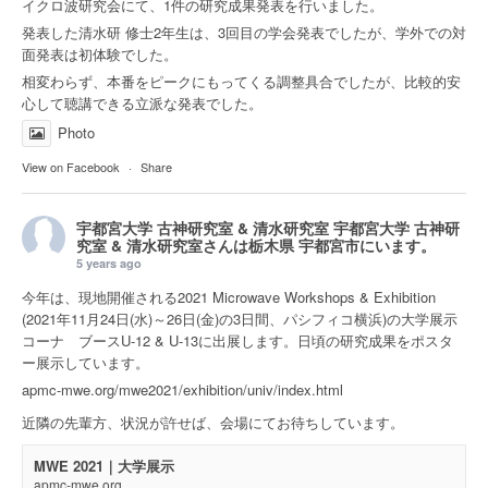
イクロ波研究会にて、1件の研究成果発表を行いました。
発表した清水研 修士2年生は、3回目の学会発表でしたが、学外での対
面発表は初体験でした。
相変わらず、本番をピークにもってくる調整具合でしたが、比較的安
心して聴講できる立派な発表でした。
Photo
View on Facebook
·
Share
宇都宮大学 古神研究室 & 清水研究室
宇都宮大学 古神研
究室 & 清水研究室さんは
栃木県 宇都宮市
にいます。
5 years ago
今年は、現地開催される2021 Microwave Workshops & Exhibition
(2021年11月24日(水)～26日(金)の3日間、パシフィコ横浜)の大学展示
コーナ ブースU-12 & U-13に出展します。日頃の研究成果をポスタ
ー展示しています。
apmc-mwe.org/mwe2021/exhibition/univ/index.html
近隣の先輩方、状況が許せば、会場にてお待ちしています。
MWE 2021｜大学展示
apmc-mwe.org