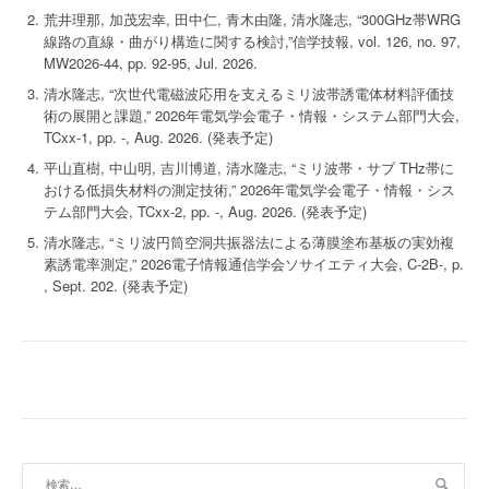
荒井理那, 加茂宏幸, 田中仁, 青木由隆, 清水隆志, “300GHz帯WRG
線路の直線・曲がり構造に関する検討,”信学技報, vol. 126, no. 97,
MW2026-44, pp. 92-95, Jul. 2026.
清水隆志, “次世代電磁波応用を支えるミリ波帯誘電体材料評価技
術の展開と課題,” 2026年電気学会電子・情報・システム部門大会,
TCxx-1, pp. -, Aug. 2026. (発表予定)
平山直樹, 中山明, 吉川博道, 清水隆志, “ミリ波帯・サブ THz帯に
おける低損失材料の測定技術,” 2026年電気学会電子・情報・シス
テム部門大会, TCxx-2, pp. -, Aug. 2026. (発表予定)
清水隆志, “ミリ波円筒空洞共振器法による薄膜塗布基板の実効複
素誘電率測定,” 2026電子情報通信学会ソサイエティ大会, C-2B-, p.
, Sept. 202. (発表予定)
検