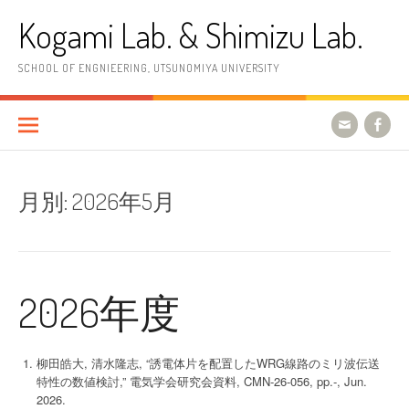
コ
Kogami Lab. & Shimizu Lab.
ン
テ
ン
SCHOOL OF ENGNIEERING, UTSUNOMIYA UNIVERSITY
ツ
へ
ス
キ
ッ
プ
月別:
2026年5月
2026年度
柳田皓大, 清水隆志, “誘電体片を配置したWRG線路のミリ波伝送
特性の数値検討,” 電気学会研究会資料, CMN-26-056, pp.-, Jun.
2026.