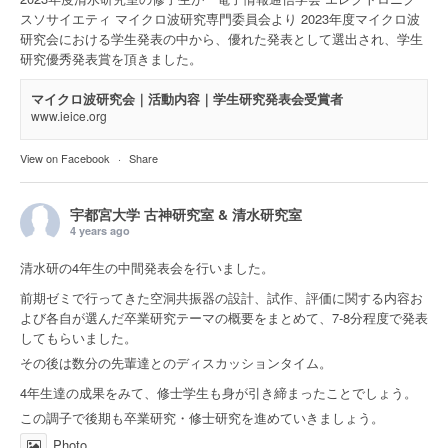
スソサイエティ マイクロ波研究専門委員会より 2023年度マイクロ波
研究会における学生発表の中から、優れた発表として選出され、学生
研究優秀発表賞を頂きました。
マイクロ波研究会｜活動内容｜学生研究発表会受賞者
www.ieice.org
View on Facebook
·
Share
宇都宮大学 古神研究室 & 清水研究室
4 years ago
清水研の4年生の中間発表会を行いました。
前期ゼミで行ってきた空洞共振器の設計、試作、評価に関する内容お
よび各自が選んだ卒業研究テーマの概要をまとめて、7-8分程度で発表
してもらいました。
その後は数分の先輩達とのディスカッションタイム。
4年生達の成果をみて、修士学生も身が引き締まったことでしょう。
この調子で後期も卒業研究・修士研究を進めていきましょう。
Photo