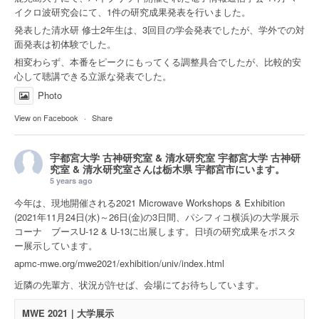
イクロ波研究会にて、1件の研究成果発表を行いました。
発表した清水研 修士2年生は、3回目の学会発表でしたが、学外での対
面発表は初体験でした。
相変わらず、本番をピークにもってくる調整具合でしたが、比較的安
心して聴講できる立派な発表でした。
Photo
View on Facebook
·
Share
宇都宮大学 古神研究室 & 清水研究室
宇都宮大学 古神研
究室 & 清水研究室さんは
栃木県 宇都宮市
にいます。
5 years ago
今年は、現地開催される2021 Microwave Workshops & Exhibition
(2021年11月24日(水)～26日(金)の3日間、パシフィコ横浜)の大学展示
コーナ ブースU-12 & U-13に出展します。日頃の研究成果をポスタ
ー展示しています。
apmc-mwe.org/mwe2021/exhibition/univ/index.html
近隣の先輩方、状況が許せば、会場にてお待ちしています。
MWE 2021｜大学展示