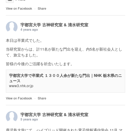
View on Facebook
·
Share
宇都宮大学 古神研究室 & 清水研究室
4 years ago
本日は卒業式でした。
当研究室からは、計11名が新たな門出を迎え、内5名が新社会人とし
て、旅立ちました。
皆様の今後のご活躍を祈念いたします。
宇都宮大学で卒業式 １３００人余が新たな門出｜NHK 栃木県のニ
ュース
www3.nhk.or.jp
View on Facebook
·
Share
宇都宮大学 古神研究室 & 清水研究室
5 years ago
鹿児島大学にて、ハイブリッド開催された電子情報通信学会 11月 マ