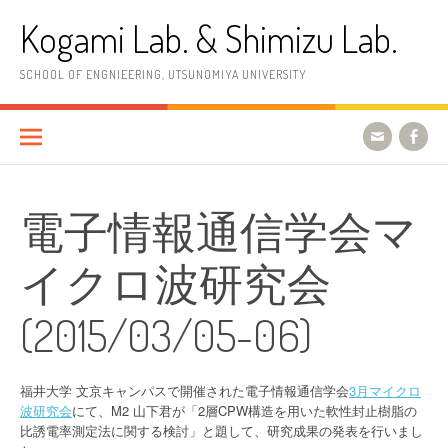
コ
Kogami Lab. & Shimizu Lab.
ン
テ
ン
SCHOOL OF ENGNIEERING, UTSUNOMIYA UNIVERSITY
ツ
へ
ス
キ
ッ
プ
電子情報通信学会マ
イクロ波研究会
(2015/03/05-06)
福井大学 文京キャンパスで開催された電子情報通信学会
3月マイクロ
波研究会
にて、M2 山下君が「2層CPW構造を用いた軟性封止樹脂の
比誘電率測定法に関する検討」と題して、研究成果の発表を行いまし