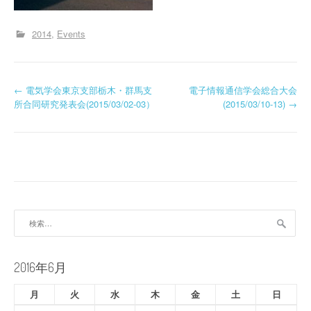
2014
Events
投
←
電気学会東京支部栃木・群馬支
電子情報通信学会総合大会
所合同研究発表会(2015/03/02-03）
(2015/03/10-13)
→
稿
ナ
ビ
ゲ
ー
検
索:
シ
ョ
2016年6月
ン
月
火
水
木
金
土
日