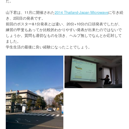
た。
山下君は、11月に開催された
2014 Thailand-Japan Microwave
に引き続
き、2回目の発表です。
前回のポスター&1分発表とは違い、20分+10分の口頭発表でしたが、
練習の甲斐もあってか比較的わかりやすい発表が出来たのではないで
しょうか。質問も適切なものを頂き、ヘルプ無しでなんとか応対して
ました。
学生生活の最後に良い経験になったことでしょう。