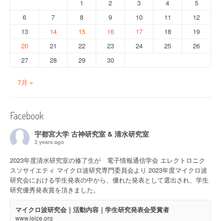
1
2
3
4
5
6
7
8
9
10
11
12
13
14
15
16
17
18
19
20
21
22
23
24
25
26
27
28
29
30
7月 »
Facebook
宇都宮大学 古神研究室 & 清水研究室
2 years ago
2023年度清水研究室の修了生が 電子情報通信学会 エレクトロニク
スソサイエティ マイクロ波研究専門委員会より 2023年度マイクロ波
研究会における学生発表の中から、優れた発表として選出され、学生
研究優秀発表賞を頂きました。
マイクロ波研究会｜活動内容｜学生研究発表会受賞者
www.ieice.org