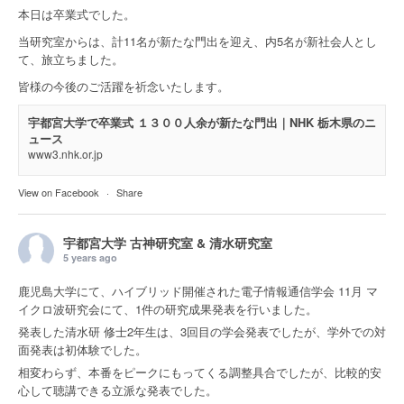
本日は卒業式でした。
当研究室からは、計11名が新たな門出を迎え、内5名が新社会人とし
て、旅立ちました。
皆様の今後のご活躍を祈念いたします。
宇都宮大学で卒業式 １３００人余が新たな門出｜NHK 栃木県のニ
ュース
www3.nhk.or.jp
View on Facebook
·
Share
宇都宮大学 古神研究室 & 清水研究室
5 years ago
鹿児島大学にて、ハイブリッド開催された電子情報通信学会 11月 マ
イクロ波研究会にて、1件の研究成果発表を行いました。
発表した清水研 修士2年生は、3回目の学会発表でしたが、学外での対
面発表は初体験でした。
相変わらず、本番をピークにもってくる調整具合でしたが、比較的安
心して聴講できる立派な発表でした。