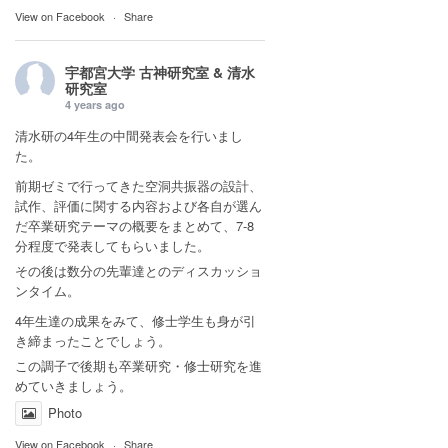
View on Facebook
·
Share
宇都宮大学 古神研究室 & 清水
研究室
4 years ago
清水研の4年生の中間発表会を行いまし
た。
前期ゼミで行ってきた空洞共振器の設計、
試作、評価に関する内容および各自が選ん
だ卒業研究テーマの概要をまとめて、7-8
分程度で発表してもらいました。
その後は数分の先輩達とのディスカッショ
ンタイム。
4年生達の成果をみて、修士学生も身が引
き締まったことでしょう。
この調子で後期も卒業研究・修士研究を進
めていきましょう。
Photo
View on Facebook
·
Share