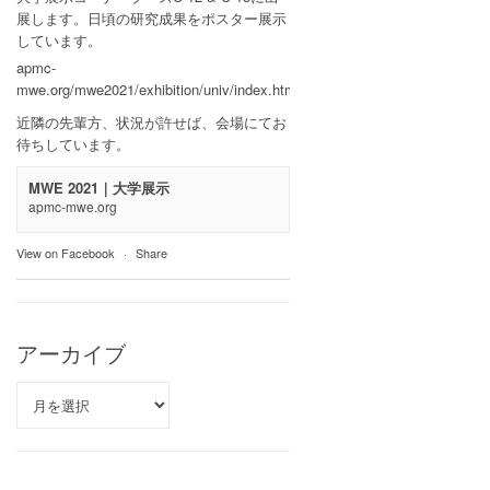
展します。日頃の研究成果をポスター展示
しています。
apmc-
mwe.org/mwe2021/exhibition/univ/index.html
近隣の先輩方、状況が許せば、会場にてお
待ちしています。
MWE 2021｜大学展示
apmc-mwe.org
View on Facebook
·
Share
アーカイブ
ア
ー
カ
イ
ブ