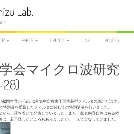
izu Lab.
SITY
ER
PAPER
EVENTS
LINK
ACCESS
員
発表論文
2025-2029
2025-2029
2026
信学会マイクロ波研究
研
学位論文
2020-2024
DOCTOR
2020-2024
2025-2029
2025
2024
-28)
研
2015-2019
MASTER 2
MASTER 2
2015-2019
2020-2024
2023
2019
2010-2014
MASTER 1
MASTER 1
2010-2014
2015-2019
2022
2018
2014
M2岡本君が「2GHz帯集中定数素子面実装型フィルタの設計と試作」
トで特別賞を受賞したフィルタに関しての特別講演を行いました。
2005-2009
BACHELOR
BACHELOR
2005-2009
2010-2014
2021
2017
2013
2009
ながら、落ち着いて発表していました。また、発表内容自体はある程
答は、若干怪しいところもありましたが、一人でこなしていました。
1999-2004
2000-2004
2005-2009
2020
2016
2012
2008
2004