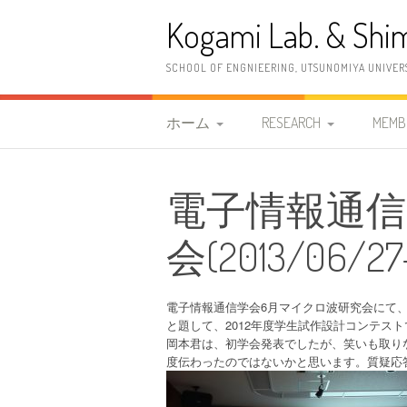
コ
Kogami Lab. & Shim
ン
テ
ン
SCHOOL OF ENGNIEERING, UTSUNOMIYA UNIVER
ツ
へ
ス
ホーム
RESEARCH
MEMB
キ
ッ
研究室紹介
研究概要
教職
プ
電子情報通
2026年度 清水研究室
研究内容
古神
案内情報
会(2013/06/27
研究設備
清水
2023年度 古神研究室 案
OB
内情報
電子情報通信学会6月マイクロ波研究会にて、
と題して、2012年度学生試作設計コンテス
更新履歴
岡本君は、初学会発表でしたが、笑いも取り
度伝わったのではないかと思います。質疑応