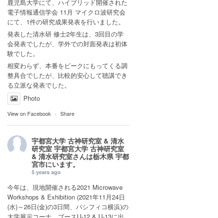
鹿児島大学にて、ハイブリッド開催された
電子情報通信学会 11月 マイクロ波研究会
にて、1件の研究成果発表を行いました。
発表した清水研 修士2年生は、3回目の学
会発表でしたが、学外での対面発表は初体
験でした。
相変わらず、本番をピークにもってくる調
整具合でしたが、比較的安心して聴講でき
る立派な発表でした。
Photo
View on Facebook
·
Share
宇都宮大学 古神研究室 & 清水
研究室
宇都宮大学 古神研究室
& 清水研究室さんは
栃木県 宇都
宮市
にいます。
5 years ago
今年は、現地開催される2021 Microwave
Workshops & Exhibition (2021年11月24日
(水)～26日(金)の3日間、パシフィコ横浜)の
大学展示コーナ ブースU-12 & U-13に出