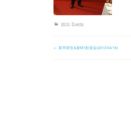
2013
Events
投
←
新卒研生&新M1歓迎会(2013/04/16)
稿
ナ
ビ
ゲ
ー
シ