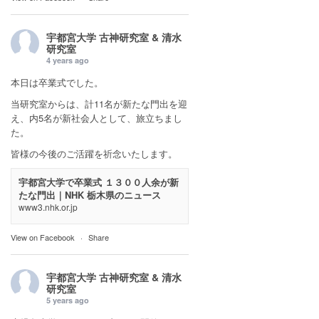
宇都宮大学 古神研究室 & 清水
研究室
4 years ago
本日は卒業式でした。
当研究室からは、計11名が新たな門出を迎
え、内5名が新社会人として、旅立ちまし
た。
皆様の今後のご活躍を祈念いたします。
宇都宮大学で卒業式 １３００人余が新
たな門出｜NHK 栃木県のニュース
www3.nhk.or.jp
View on Facebook
·
Share
宇都宮大学 古神研究室 & 清水
研究室
5 years ago