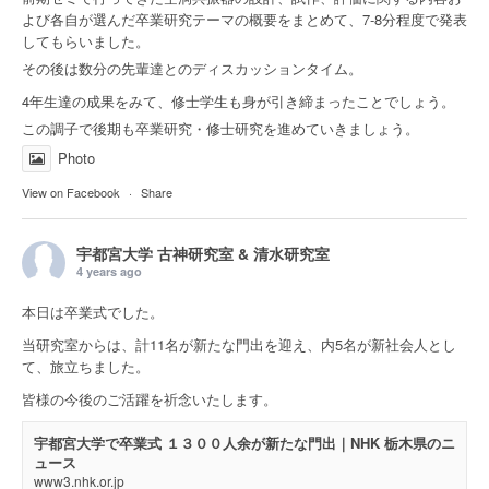
よび各自が選んだ卒業研究テーマの概要をまとめて、7-8分程度で発表
してもらいました。
その後は数分の先輩達とのディスカッションタイム。
4年生達の成果をみて、修士学生も身が引き締まったことでしょう。
この調子で後期も卒業研究・修士研究を進めていきましょう。
Photo
View on Facebook
·
Share
宇都宮大学 古神研究室 & 清水研究室
4 years ago
本日は卒業式でした。
当研究室からは、計11名が新たな門出を迎え、内5名が新社会人とし
て、旅立ちました。
皆様の今後のご活躍を祈念いたします。
宇都宮大学で卒業式 １３００人余が新たな門出｜NHK 栃木県のニ
ュース
www3.nhk.or.jp