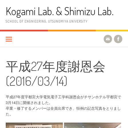
コ
Kogami Lab. & Shimizu Lab.
ン
テ
ン
SCHOOL OF ENGNIEERING, UTSUNOMIYA UNIVERSITY
ツ
へ
ス
キ
ッ
プ
平成27年度謝恩会
(2016/03/14)
平成27年度宇都宮大学電気電子工学科謝恩会がチサンホテル宇都宮で
3月14日に開催されました。
卒業・修了するメンバーは全員出席でき、恒例の記念写真をとりまし
た。