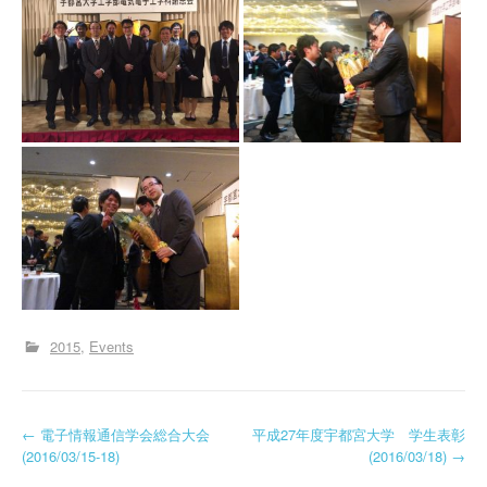
2015
Events
投
←
電子情報通信学会総合大会
平成27年度宇都宮大学 学生表彰
(2016/03/15-18)
(2016/03/18)
→
稿