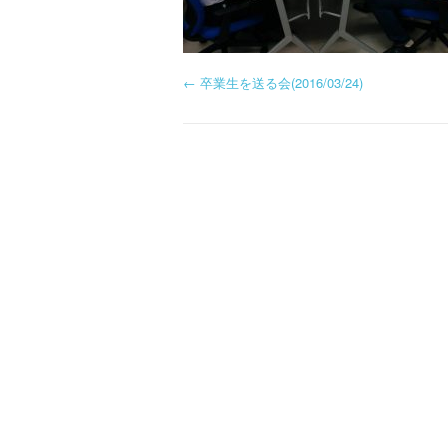
投
←
卒業生を送る会(2016/03/24)
稿
ナ
ビ
ゲ
ー
シ
ョ
ン