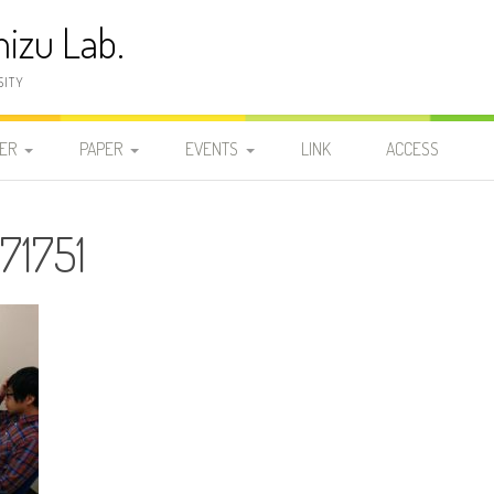
izu Lab.
SITY
ER
PAPER
EVENTS
LINK
ACCESS
員
発表論文
2025-2029
2025-2029
2026
71751
研
学位論文
2020-2024
DOCTOR
2020-2024
2025-2029
2025
2024
研
2015-2019
MASTER 2
MASTER 2
2015-2019
2020-2024
2023
2019
2010-2014
MASTER 1
MASTER 1
2010-2014
2015-2019
2022
2018
2014
2005-2009
BACHELOR
BACHELOR
2005-2009
2010-2014
2021
2017
2013
2009
1999-2004
2000-2004
2005-2009
2020
2016
2012
2008
2004