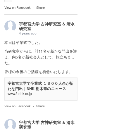
View on Facebook
·
Share
宇都宮大学 古神研究室 & 清水
研究室
4 years ago
本日は卒業式でした。
当研究室からは、計11名が新たな門出を迎
え、内5名が新社会人として、旅立ちまし
た。
皆様の今後のご活躍を祈念いたします。
宇都宮大学で卒業式 １３００人余が新
たな門出｜NHK 栃木県のニュース
www3.nhk.or.jp
View on Facebook
·
Share
宇都宮大学 古神研究室 & 清水
研究室