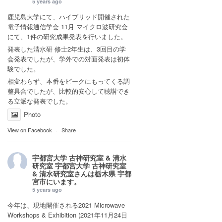
5 years ago
鹿児島大学にて、ハイブリッド開催された
電子情報通信学会 11月 マイクロ波研究会
にて、1件の研究成果発表を行いました。
発表した清水研 修士2年生は、3回目の学
会発表でしたが、学外での対面発表は初体
験でした。
相変わらず、本番をピークにもってくる調
整具合でしたが、比較的安心して聴講でき
る立派な発表でした。
Photo
View on Facebook
·
Share
宇都宮大学 古神研究室 & 清水
研究室
宇都宮大学 古神研究室
& 清水研究室さんは
栃木県 宇都
宮市
にいます。
5 years ago
今年は、現地開催される2021 Microwave
Workshops & Exhibition (2021年11月24日