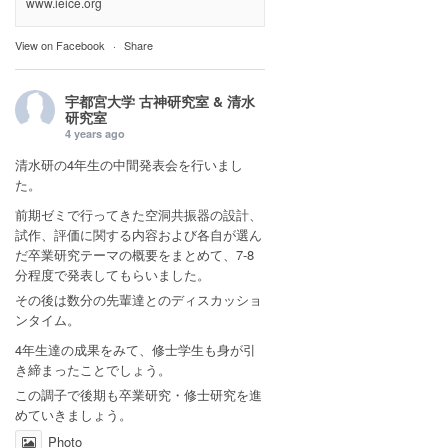
www.ieice.org
View on Facebook
·
Share
宇都宮大学 古神研究室 & 清水
研究室
4 years ago
清水研の4年生の中間発表会を行いまし
た。
前期ゼミで行ってきた空洞共振器の設計、
試作、評価に関する内容および各自が選ん
だ卒業研究テーマの概要をまとめて、7-8
分程度で発表してもらいました。
その後は数分の先輩達とのディスカッショ
ンタイム。
4年生達の成果をみて、修士学生も身が引
き締まったことでしょう。
この調子で後期も卒業研究・修士研究を進
めていきましょう。
Photo