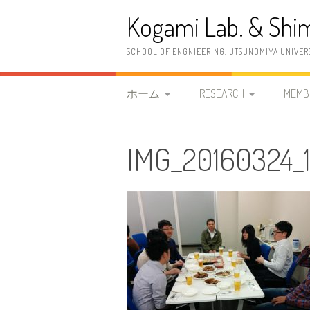
コ
Kogami Lab. & Shim
ン
テ
ン
SCHOOL OF ENGNIEERING, UTSUNOMIYA UNIVER
ツ
へ
ス
ホーム
RESEARCH
MEMB
キ
ッ
研究室紹介
研究概要
教職
プ
IMG_20160324_1
2026年度 清水研究室
研究内容
古神
案内情報
研究設備
清水
2023年度 古神研究室 案
OB
内情報
更新履歴