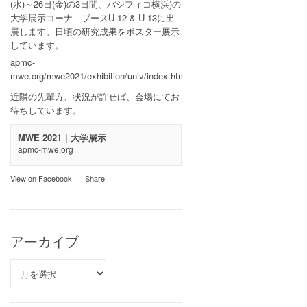
(水)～26日(金)の3日間、パシフィコ横浜)の
大学展示コーナ ブースU-12 & U-13に出
展します。日頃の研究成果をポスター展示
しています。
apmc-
mwe.org/mwe2021/exhibition/univ/index.html
近隣の先輩方、状況が許せば、会場にてお
待ちしています。
MWE 2021｜大学展示
apmc-mwe.org
View on Facebook
·
Share
アーカイブ
ア
ー
カ
イ