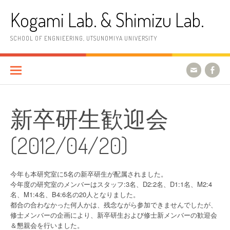
コ
Kogami Lab. & Shimizu Lab.
ン
テ
ン
SCHOOL OF ENGNIEERING, UTSUNOMIYA UNIVERSITY
ツ
へ
ス
キ
ッ
プ
新卒研生歓迎会
(2012/04/20)
今年も本研究室に5名の新卒研生が配属されました。
今年度の研究室のメンバーはスタッフ:3名、D2:2名、D1:1名、M2:4
名、M1:4名、B4:6名の20人となりました。
都合の合わなかった何人かは、残念ながら参加できませんでしたが、
修士メンバーの企画により、新卒研生および修士新メンバーの歓迎会
＆懇親会を行いました。