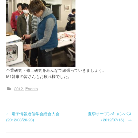
卒業研究・修士研究をみんなで頑張っていきましょう。
M1幹事の皆さんもお疲れ様でした。
2012
Events
投
←
電子情報通信学会総合大会
夏季オープンキャンパス
(2012/03/20-23)
（2012/07/15）
→
稿