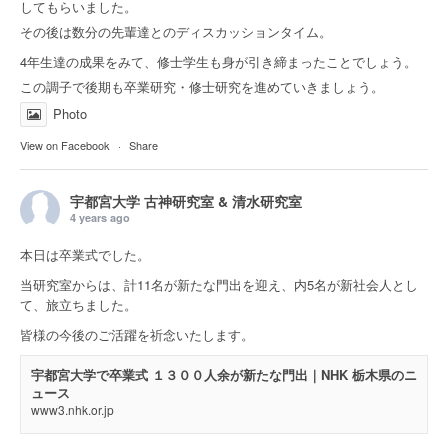
してもらいました。
その後は数分の先輩達とのディスカッションタイム。
4年生達の成果をみて、修士学生も身が引き締まったことでしょう。
この調子で後期も卒業研究・修士研究を進めていきましょう。
Photo
View on Facebook
·
Share
宇都宮大学 古神研究室 & 清水研究室
4 years ago
本日は卒業式でした。
当研究室からは、計11名が新たな門出を迎え、内5名が新社会人とし
て、旅立ちました。
皆様の今後のご活躍を祈念いたします。
宇都宮大学で卒業式 １３００人余が新たな門出｜NHK 栃木県のニ
ュース
www3.nhk.or.jp