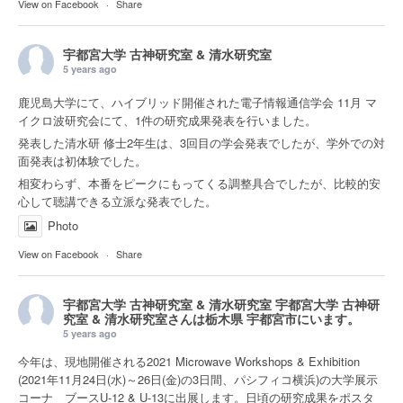
View on Facebook
·
Share
宇都宮大学 古神研究室 & 清水研究室
5 years ago
鹿児島大学にて、ハイブリッド開催された電子情報通信学会 11月 マ
イクロ波研究会にて、1件の研究成果発表を行いました。
発表した清水研 修士2年生は、3回目の学会発表でしたが、学外での対
面発表は初体験でした。
相変わらず、本番をピークにもってくる調整具合でしたが、比較的安
心して聴講できる立派な発表でした。
Photo
View on Facebook
·
Share
宇都宮大学 古神研究室 & 清水研究室
宇都宮大学 古神研
究室 & 清水研究室さんは
栃木県 宇都宮市
にいます。
5 years ago
今年は、現地開催される2021 Microwave Workshops & Exhibition
(2021年11月24日(水)～26日(金)の3日間、パシフィコ横浜)の大学展示
コーナ ブースU-12 & U-13に出展します。日頃の研究成果をポスタ