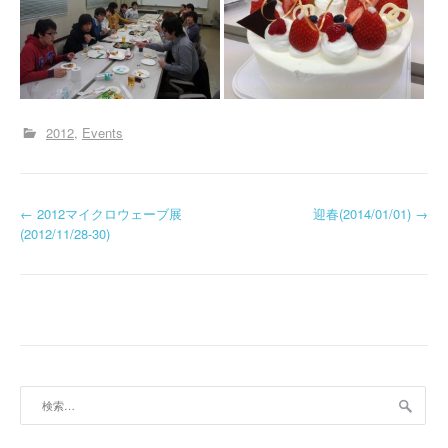
2012
Events
投
←
2012マイクロウェーブ展
迎春(2014/01/01)
→
(2012/11/28-30)
稿
ナ
ビ
ゲ
ー
検
索:
シ