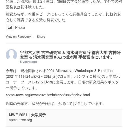
発表した清水研 修士2年生は、3回目の学会発表でしたが、学外での対
面発表は初体験でした。
相変わらず、本番をピークにもってくる調整具合でしたが、比較的安
心して聴講できる立派な発表でした。
Photo
View on Facebook
·
Share
宇都宮大学 古神研究室 & 清水研究室
宇都宮大学 古神研
究室 & 清水研究室さんは
栃木県 宇都宮市
にいます。
5 years ago
今年は、現地開催される2021 Microwave Workshops & Exhibition
(2021年11月24日(水)～26日(金)の3日間、パシフィコ横浜)の大学展示
コーナ ブースU-12 & U-13に出展します。日頃の研究成果をポスタ
ー展示しています。
apmc-mwe.org/mwe2021/exhibition/univ/index.html
近隣の先輩方、状況が許せば、会場にてお待ちしています。
MWE 2021｜大学展示
apmc-mwe.org