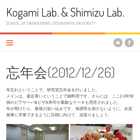
コ
Kogami Lab. & Shimizu Lab.
ン
テ
ン
SCHOOL OF ENGNIEERING, UTSUNOMIYA UNIVERSITY
ツ
へ
ス
キ
ッ
プ
忘年会(2012/12/26)
年忘れということで、研究室忘年会を行いました。
メインは、最近寒いということで鍋料理です。さらには、ここ2-3年恒
例のビアサーバ&ピザ&寿司や素敵なケーキも用意されました。
年が明けたら、最後の追い込みです。体調等を崩さないように、全員
無事に卒業できるように目標に向けて、頑張りましょう。