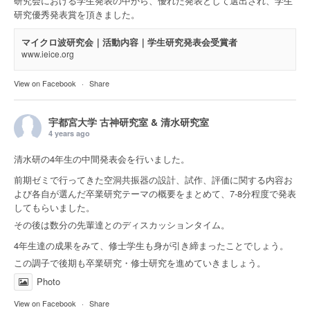
研究会における学生発表の中から、優れた発表として選出され、学生
研究優秀発表賞を頂きました。
マイクロ波研究会｜活動内容｜学生研究発表会受賞者
www.ieice.org
View on Facebook
·
Share
宇都宮大学 古神研究室 & 清水研究室
4 years ago
清水研の4年生の中間発表会を行いました。
前期ゼミで行ってきた空洞共振器の設計、試作、評価に関する内容お
よび各自が選んだ卒業研究テーマの概要をまとめて、7-8分程度で発表
してもらいました。
その後は数分の先輩達とのディスカッションタイム。
4年生達の成果をみて、修士学生も身が引き締まったことでしょう。
この調子で後期も卒業研究・修士研究を進めていきましょう。
Photo
View on Facebook
·
Share