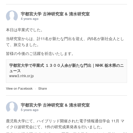
宇都宮大学 古神研究室 & 清水研究室
4 years ago
本日は卒業式でした。
当研究室からは、計11名が新たな門出を迎え、内5名が新社会人とし
て、旅立ちました。
皆様の今後のご活躍を祈念いたします。
宇都宮大学で卒業式 １３００人余が新たな門出｜NHK 栃木県のニ
ュース
www3.nhk.or.jp
View on Facebook
·
Share
宇都宮大学 古神研究室 & 清水研究室
5 years ago
鹿児島大学にて、ハイブリッド開催された電子情報通信学会 11月 マ
イクロ波研究会にて、1件の研究成果発表を行いました。