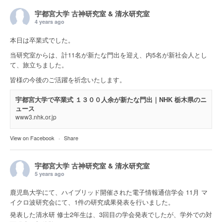
宇都宮大学 古神研究室 & 清水研究室
4 years ago
本日は卒業式でした。
当研究室からは、計11名が新たな門出を迎え、内5名が新社会人とし
て、旅立ちました。
皆様の今後のご活躍を祈念いたします。
宇都宮大学で卒業式 １３００人余が新たな門出｜NHK 栃木県のニ
ュース
www3.nhk.or.jp
View on Facebook
·
Share
宇都宮大学 古神研究室 & 清水研究室
5 years ago
鹿児島大学にて、ハイブリッド開催された電子情報通信学会 11月 マ
イクロ波研究会にて、1件の研究成果発表を行いました。
発表した清水研 修士2年生は、3回目の学会発表でしたが、学外での対