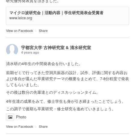
研究優秀発表賞を頂きました。
マイクロ波研究会｜活動内容｜学生研究発表会受賞者
www.ieice.org
View on Facebook
·
Share
宇都宮大学 古神研究室 & 清水研究室
4 years ago
清水研の4年生の中間発表会を行いました。
前期ゼミで行ってきた空洞共振器の設計、試作、評価に関する内容お
よび各自が選んだ卒業研究テーマの概要をまとめて、7-8分程度で発表
してもらいました。
その後は数分の先輩達とのディスカッションタイム。
4年生達の成果をみて、修士学生も身が引き締まったことでしょう。
この調子で後期も卒業研究・修士研究を進めていきましょう。
Photo
View on Facebook
·
Share