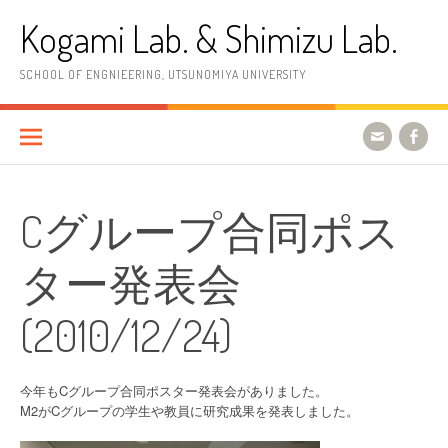
コ
Kogami Lab. & Shimizu Lab.
ン
テ
ン
SCHOOL OF ENGNIEERING, UTSUNOMIYA UNIVERSITY
ツ
へ
ス
キ
ッ
プ
Cグループ合同ポス
ター発表会
(2010/12/24)
今年もCグループ合同ポスター発表会がありました。
M2がCグループの学生や教員に研究成果を発表しました。