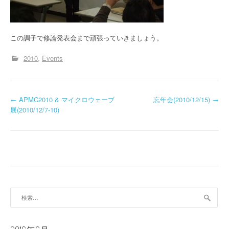
この調子で修論発表会まで頑張っていきましょう。
2010
Events
投
←
APMC2010 & マイクロウェーブ
忘年会(2010/12/15)
→
展(2010/12/7-10)
稿
ナ
ビ
ゲ
ー
検
索:
シ