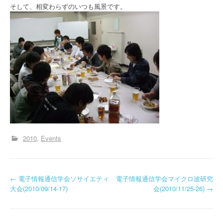
そして、相変わらずのいつも風景です。
2010
Events
投
←
電子情報通信学会ソサイエティ
電子情報通信学会マイクロ波研究
大会(2010/09/14-17)
会(2010/11/25-26)
→
稿
ナ