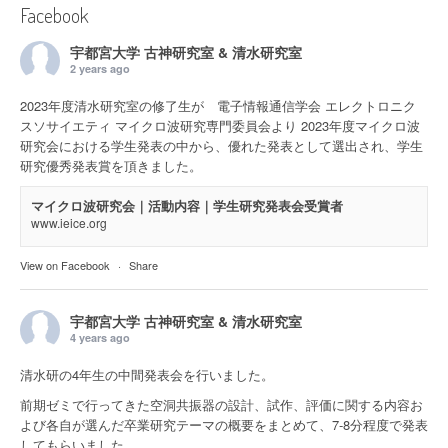
Facebook
宇都宮大学 古神研究室 & 清水研究室
2 years ago
2023年度清水研究室の修了生が 電子情報通信学会 エレクトロニク
スソサイエティ マイクロ波研究専門委員会より 2023年度マイクロ波
研究会における学生発表の中から、優れた発表として選出され、学生
研究優秀発表賞を頂きました。
マイクロ波研究会｜活動内容｜学生研究発表会受賞者
www.ieice.org
View on Facebook
·
Share
宇都宮大学 古神研究室 & 清水研究室
4 years ago
清水研の4年生の中間発表会を行いました。
前期ゼミで行ってきた空洞共振器の設計、試作、評価に関する内容お
よび各自が選んだ卒業研究テーマの概要をまとめて、7-8分程度で発表
してもらいました。