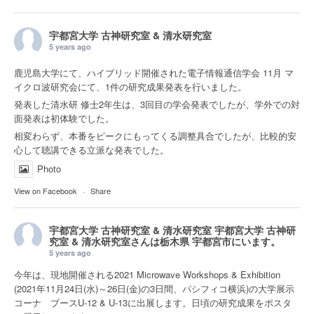
宇都宮大学 古神研究室 & 清水研究室
5 years ago
鹿児島大学にて、ハイブリッド開催された電子情報通信学会 11月 マ
イクロ波研究会にて、1件の研究成果発表を行いました。
発表した清水研 修士2年生は、3回目の学会発表でしたが、学外での対
面発表は初体験でした。
相変わらず、本番をピークにもってくる調整具合でしたが、比較的安
心して聴講できる立派な発表でした。
Photo
View on Facebook
·
Share
宇都宮大学 古神研究室 & 清水研究室
宇都宮大学 古神研
究室 & 清水研究室さんは
栃木県 宇都宮市
にいます。
5 years ago
今年は、現地開催される2021 Microwave Workshops & Exhibition
(2021年11月24日(水)～26日(金)の3日間、パシフィコ横浜)の大学展示
コーナ ブースU-12 & U-13に出展します。日頃の研究成果をポスタ