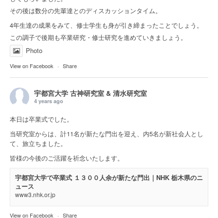
その後は数分の先輩達とのディスカッションタイム。
4年生達の成果をみて、修士学生も身が引き締まったことでしょう。
この調子で後期も卒業研究・修士研究を進めていきましょう。
Photo
View on Facebook
·
Share
宇都宮大学 古神研究室 & 清水研究室
4 years ago
本日は卒業式でした。
当研究室からは、計11名が新たな門出を迎え、内5名が新社会人とし
て、旅立ちました。
皆様の今後のご活躍を祈念いたします。
宇都宮大学で卒業式 １３００人余が新たな門出｜NHK 栃木県のニ
ュース
www3.nhk.or.jp
View on Facebook
·
Share