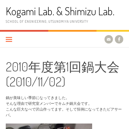
コ
Kogami Lab. & Shimizu Lab.
ン
テ
ン
SCHOOL OF ENGNIEERING, UTSUNOMIYA UNIVERSITY
ツ
へ
ス
キ
ッ
プ
2010年度第1回鍋大会
(2010/11/02)
鍋が美味しい季節になってきました。
そんな理由で研究室メンバーでキムチ鍋大会です。
こんな巨大なべで沢山作ってます。そして恒例になってきたビアサー
バ。