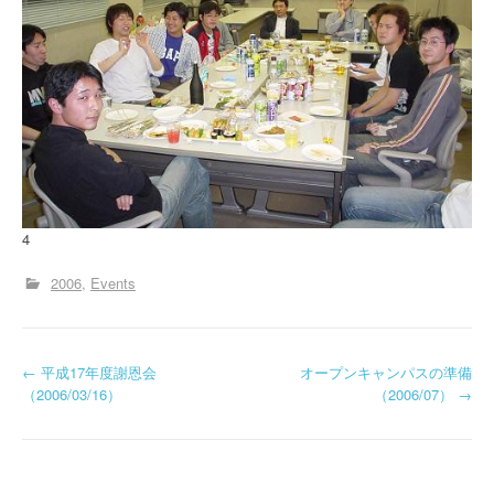
4
2006
Events
投
←
平成17年度謝恩会
オープンキャンパスの準備
（2006/03/16）
（2006/07）
→
稿
ナ