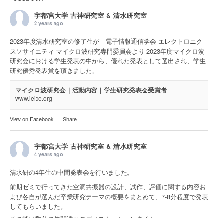
宇都宮大学 古神研究室 & 清水研究室
2 years ago
2023年度清水研究室の修了生が 電子情報通信学会 エレクトロニク
スソサイエティ マイクロ波研究専門委員会より 2023年度マイクロ波
研究会における学生発表の中から、優れた発表として選出され、学生
研究優秀発表賞を頂きました。
マイクロ波研究会｜活動内容｜学生研究発表会受賞者
www.ieice.org
View on Facebook
·
Share
宇都宮大学 古神研究室 & 清水研究室
4 years ago
清水研の4年生の中間発表会を行いました。
前期ゼミで行ってきた空洞共振器の設計、試作、評価に関する内容お
よび各自が選んだ卒業研究テーマの概要をまとめて、7-8分程度で発表
してもらいました。