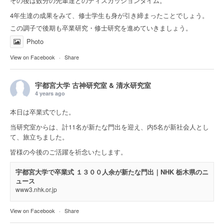
その後は数分の先輩達とのディスカッションタイム。
4年生達の成果をみて、修士学生も身が引き締まったことでしょう。
この調子で後期も卒業研究・修士研究を進めていきましょう。
Photo
View on Facebook
·
Share
宇都宮大学 古神研究室 & 清水研究室
4 years ago
本日は卒業式でした。
当研究室からは、計11名が新たな門出を迎え、内5名が新社会人とし
て、旅立ちました。
皆様の今後のご活躍を祈念いたします。
宇都宮大学で卒業式 １３００人余が新たな門出｜NHK 栃木県のニ
ュース
www3.nhk.or.jp
View on Facebook
·
Share