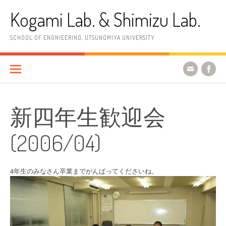
コ
Kogami Lab. & Shimizu Lab.
ン
テ
ン
SCHOOL OF ENGNIEERING, UTSUNOMIYA UNIVERSITY
ツ
へ
ス
キ
ッ
プ
新四年生歓迎会
(2006/04)
4年生のみなさん卒業までがんばってくださいね。