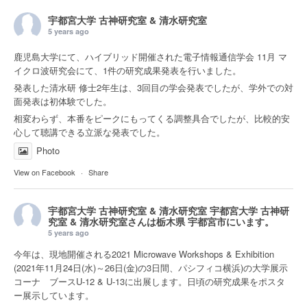
宇都宮大学 古神研究室 & 清水研究室
5 years ago
鹿児島大学にて、ハイブリッド開催された電子情報通信学会 11月 マ
イクロ波研究会にて、1件の研究成果発表を行いました。
発表した清水研 修士2年生は、3回目の学会発表でしたが、学外での対
面発表は初体験でした。
相変わらず、本番をピークにもってくる調整具合でしたが、比較的安
心して聴講できる立派な発表でした。
Photo
View on Facebook
·
Share
宇都宮大学 古神研究室 & 清水研究室
宇都宮大学 古神研
究室 & 清水研究室さんは
栃木県 宇都宮市
にいます。
5 years ago
今年は、現地開催される2021 Microwave Workshops & Exhibition
(2021年11月24日(水)～26日(金)の3日間、パシフィコ横浜)の大学展示
コーナ ブースU-12 & U-13に出展します。日頃の研究成果をポスタ
ー展示しています。