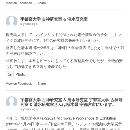
View on Facebook
·
Share
宇都宮大学 古神研究室 & 清水研究室
5 years ago
鹿児島大学にて、ハイブリッド開催された電子情報通信学会 11月 マ
イクロ波研究会にて、1件の研究成果発表を行いました。
発表した清水研 修士2年生は、3回目の学会発表でしたが、学外での対
面発表は初体験でした。
相変わらず、本番をピークにもってくる調整具合でしたが、比較的安
心して聴講できる立派な発表でした。
Photo
View on Facebook
·
Share
宇都宮大学 古神研究室 & 清水研究室
宇都宮大学 古神研
究室 & 清水研究室さんは
栃木県 宇都宮市
にいます。
5 years ago
今年は、現地開催される2021 Microwave Workshops & Exhibition
(2021年11月24日(水)～26日(金)の3日間、パシフィコ横浜)の大学展示
コーナ ブースU-12 & U-13に出展します。日頃の研究成果をポスタ