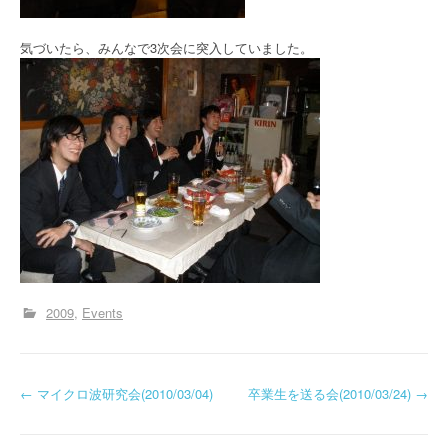
気づいたら、みんなで3次会に突入していました。
2009
Events
投
←
マイクロ波研究会(2010/03/04)
卒業生を送る会(2010/03/24)
→
稿