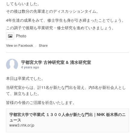
してもらいました。
その後は数分の先輩達とのディスカッションタイム。
4年生達の成果をみて、修士学生も身が引き締まったことでしょう。
この調子で後期も卒業研究・修士研究を進めていきましょう。
Photo
View on Facebook
·
Share
宇都宮大学 古神研究室 & 清水研究室
4 years ago
本日は卒業式でした。
当研究室からは、計11名が新たな門出を迎え、内5名が新社会人とし
て、旅立ちました。
皆様の今後のご活躍を祈念いたします。
宇都宮大学で卒業式 １３００人余が新たな門出｜NHK 栃木県のニ
ュース
www3.nhk.or.jp