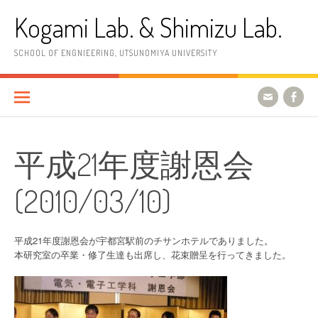
コ
Kogami Lab. & Shimizu Lab.
ン
テ
ン
SCHOOL OF ENGNIEERING, UTSUNOMIYA UNIVERSITY
ツ
へ
ス
キ
ッ
プ
平成21年度謝恩会
(2010/03/10)
平成21年度謝恩会が宇都宮駅前のチサンホテルでありました。
本研究室の卒業・修了生達も出席し、花束贈呈を行ってきました。