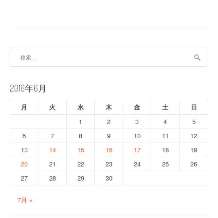
ナ
ビ
ゲ
検
ー
索:
シ
2016年6月
ョ
月
火
水
木
金
土
日
ン
1
2
3
4
5
6
7
8
9
10
11
12
13
14
15
16
17
18
19
20
21
22
23
24
25
26
27
28
29
30
7月 »