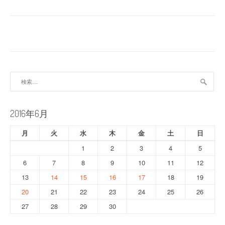
稿
ナ
ビ
ゲ
検
ー
索:
シ
2016年6月
ョ
月
火
水
木
金
土
日
ン
1
2
3
4
5
6
7
8
9
10
11
12
13
14
15
16
17
18
19
20
21
22
23
24
25
26
27
28
29
30