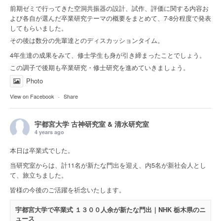
前期ゼミで行ってきた空洞共振器の設計、試作、評価に関する内容お
よび各自が選んだ卒業研究テーマの概要をまとめて、7-8分程度で発表
してもらいました。
その後は数分の先輩達とのディスカッションタイム。
4年生達の成果をみて、修士学生も身が引き締まったことでしょう。
この調子で後期も卒業研究・修士研究を進めていきましょう。
Photo
View on Facebook
·
Share
宇都宮大学 古神研究室 & 清水研究室
4 years ago
本日は卒業式でした。
当研究室からは、計11名が新たな門出を迎え、内5名が新社会人とし
て、旅立ちました。
皆様の今後のご活躍を祈念いたします。
宇都宮大学で卒業式 １３００人余が新たな門出｜NHK 栃木県のニ
ュース