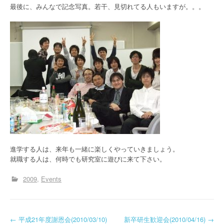
最後に、みんなで記念写真。若干、見切れてる人もいますが。。。
進学する人は、来年も一緒に楽しくやっていきましょう。
就職する人は、何時でも研究室に遊びに来て下さい。
2009
Events
投
←
平成21年度謝恩会(2010/03/10)
新卒研生歓迎会(2010/04/16)
→