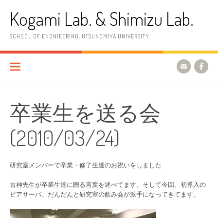
コ
Kogami Lab. & Shimizu Lab.
ン
テ
ン
SCHOOL OF ENGNIEERING, UTSUNOMIYA UNIVERSITY
ツ
へ
ス
キ
ッ
プ
卒業生を送る会
(2010/03/24)
研究室メンバーで卒業・修了生達のお祝いをしました
古神先生が卒業生達に贈る言葉を述べてます。そして今回、初導入の
ビアサーバ。だんだんと研究室の飲み会が派手になってきてます。