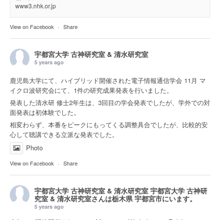
www3.nhk.or.jp
View on Facebook
·
Share
宇都宮大学 古神研究室 & 清水研究室
5 years ago
鹿児島大学にて、ハイブリッド開催された電子情報通信学会 11月 マ
イクロ波研究会にて、1件の研究成果発表を行いました。
発表した清水研 修士2年生は、3回目の学会発表でしたが、学外での対
面発表は初体験でした。
相変わらず、本番をピークにもってくる調整具合でしたが、比較的安
心して聴講できる立派な発表でした。
Photo
View on Facebook
·
Share
宇都宮大学 古神研究室 & 清水研究室
宇都宮大学 古神研
究室 & 清水研究室さんは
栃木県 宇都宮市
にいます。
5 years ago