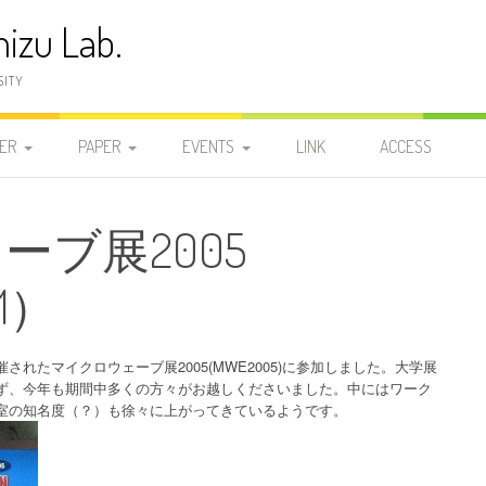
izu Lab.
SITY
ER
PAPER
EVENTS
LINK
ACCESS
員
発表論文
2025-2029
2025-2029
2026
ブ展2005
研
学位論文
2020-2024
DOCTOR
2020-2024
2025-2029
2025
2024
11）
研
2015-2019
MASTER 2
MASTER 2
2015-2019
2020-2024
2023
2019
2010-2014
MASTER 1
MASTER 1
2010-2014
2015-2019
2022
2018
2014
れたマイクロウェーブ展2005(MWE2005)に参加しました。大学展
ず、今年も期間中多くの方々がお越しくださいました。中にはワーク
2005-2009
BACHELOR
BACHELOR
2005-2009
2010-2014
2021
2017
2013
2009
室の知名度（？）も徐々に上がってきているようです。
1999-2004
2000-2004
2005-2009
2020
2016
2012
2008
2004