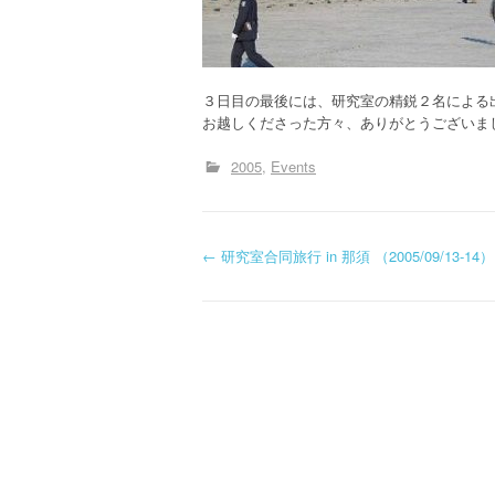
３日目の最後には、研究室の精鋭２名による
お越しくださった方々、ありがとうございま
2005
Events
投
←
研究室合同旅行 in 那須 （2005/09/13-14）
稿
ナ
ビ
ゲ