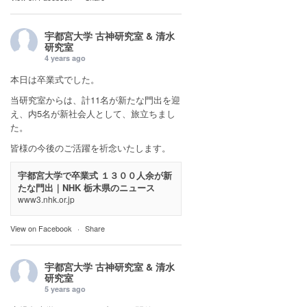
宇都宮大学 古神研究室 & 清水
研究室
4 years ago
本日は卒業式でした。
当研究室からは、計11名が新たな門出を迎
え、内5名が新社会人として、旅立ちまし
た。
皆様の今後のご活躍を祈念いたします。
宇都宮大学で卒業式 １３００人余が新
たな門出｜NHK 栃木県のニュース
www3.nhk.or.jp
View on Facebook
·
Share
宇都宮大学 古神研究室 & 清水
研究室
5 years ago