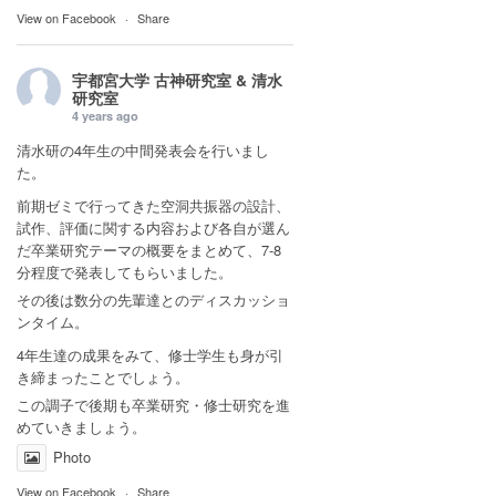
View on Facebook
·
Share
宇都宮大学 古神研究室 & 清水
研究室
4 years ago
清水研の4年生の中間発表会を行いまし
た。
前期ゼミで行ってきた空洞共振器の設計、
試作、評価に関する内容および各自が選ん
だ卒業研究テーマの概要をまとめて、7-8
分程度で発表してもらいました。
その後は数分の先輩達とのディスカッショ
ンタイム。
4年生達の成果をみて、修士学生も身が引
き締まったことでしょう。
この調子で後期も卒業研究・修士研究を進
めていきましょう。
Photo
View on Facebook
·
Share