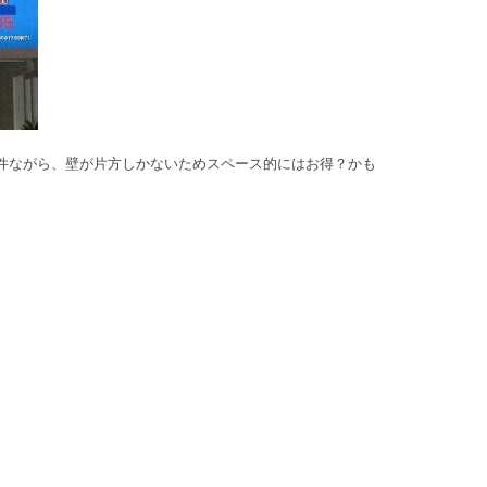
1995-1999
2000-2004
2015
2011
2006
2003
1995-1999
2010
2005
件ながら、壁が片方しかないためスペース的にはお得？かも