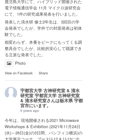
鹿児島大学にて、ハイブリッド開催された
電子情報通信学会 11月 マイクロ波研究会
にて、1件の研究成果発表を行いました。
発表した清水研 修士2年生は、3回目の学
会発表でしたが、学外での対面発表は初体
験でした。
相変わらず、本番をピークにもってくる調
整具合でしたが、比較的安心して聴講でき
る立派な発表でした。
Photo
View on Facebook
·
Share
宇都宮大学 古神研究室 & 清水
研究室
宇都宮大学 古神研究室
& 清水研究室さんは
栃木県 宇都
宮市
にいます。
5 years ago
今年は、現地開催される2021 Microwave
Workshops & Exhibition (2021年11月24日
(水)～26日(金)の3日間、パシフィコ横浜)の
大学展示コーナ ブースU-12 & U-13に出