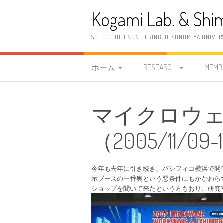
コ
Kogami Lab. & Shim
ン
テ
ン
SCHOOL OF ENGNIEERING, UTSUNOMIYA UNIVER
ツ
へ
ス
ホーム
RESEARCH
MEMB
キ
ッ
研究室紹介
研究概要
教職
プ
マイクロウェー
2026年度 清水研究室
研究内容
古神
案内情報
（2005/11/09-
研究設備
清水
2023年度 古神研究室 案
OB
内情報
今年も去年に引き続き、パシフィコ横浜で開催さ
示ブースの一番奥という悪条件にもかかわら
更新履歴
ショップを聞いて来たという方もおり、研究