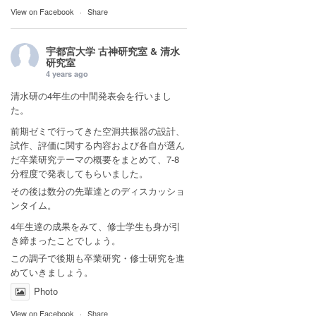
View on Facebook
·
Share
宇都宮大学 古神研究室 & 清水
研究室
4 years ago
清水研の4年生の中間発表会を行いまし
た。
前期ゼミで行ってきた空洞共振器の設計、
試作、評価に関する内容および各自が選ん
だ卒業研究テーマの概要をまとめて、7-8
分程度で発表してもらいました。
その後は数分の先輩達とのディスカッショ
ンタイム。
4年生達の成果をみて、修士学生も身が引
き締まったことでしょう。
この調子で後期も卒業研究・修士研究を進
めていきましょう。
Photo
View on Facebook
·
Share