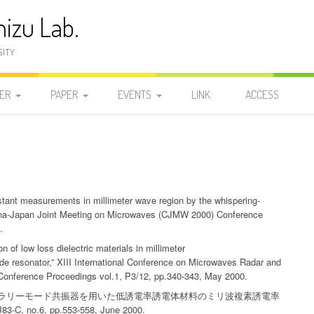
izu Lab.
SITY
ER
PAPER
EVENTS
LINK
ACCESS
員
発表論文
2025-2029
2025-2029
2026
研
学位論文
2020-2024
DOCTOR
2020-2024
2025-2029
2025
2024
研
2015-2019
MASTER 2
MASTER 2
2015-2019
2020-2024
2023
2019
stant measurements in millimeter wave region by the whispering-
ina-Japan Joint Meeting on Microwaves (CJMW 2000) Conference
2010-2014
.
MASTER 1
MASTER 1
2010-2014
2015-2019
2022
2018
2014
 of low loss dielectric materials in millimeter
2005-2009
BACHELOR
BACHELOR
2005-2009
2010-2014
2021
2017
2013
2009
de resonator,” XIII International Conference on Microwaves Radar and
onference Proceedings vol.1, P3/12, pp.340-343, May 2000.
1999-2004
2000-2004
2005-2009
2020
2016
2012
2008
2004
ギャラリーモード共振器を用いた低誘電率誘電体材料のミリ波複素誘電率
no.6, pp.553-558, June 2000.