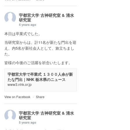
宇都宮大学 古神研究室 & 清水
研究室
4 years ago
本日は卒業式でした。
当研究室からは、計11名が新たな門出を迎
え、内5名が新社会人として、旅立ちまし
た。
皆様の今後のご活躍を祈念いたします。
宇都宮大学で卒業式 １３００人余が新
たな門出｜NHK 栃木県のニュース
www3.nhk.or.jp
View on Facebook
·
Share
宇都宮大学 古神研究室 & 清水
研究室
5 years ago