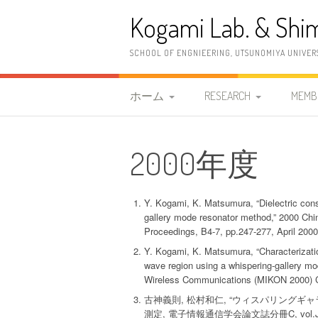
コ
Kogami Lab. & Shim
ン
テ
ン
SCHOOL OF ENGNIEERING, UTSUNOMIYA UNIVER
ツ
へ
ス
ホーム
RESEARCH
MEMB
キ
ッ
研究室紹介
研究概要
教職
プ
2000年度
2026年度 清水研究室
研究内容
古神
案内情報
研究設備
清水
Y. Kogami, K. Matsumura, “Dielectric con
2023年度 古神研究室 案
gallery mode resonator method,” 2000 Ch
OB
Proceedings, B4-7, pp.247-277, April 2000
内情報
Y. Kogami, K. Matsumura, “Characterization
wave region using a whispering-gallery mo
更新履歴
Wireless Communications (MIKON 2000) C
古神義則, 松村和仁, “ウィスパリング
測定, 電子情報通信学会論文誌分冊C, vol.J83-C, 