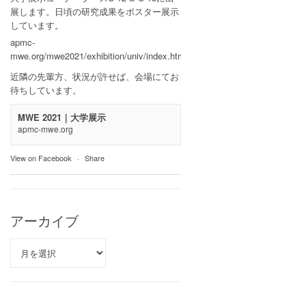
展します。日頃の研究成果をポスター展示
しています。
apmc-
mwe.org/mwe2021/exhibition/univ/index.html
近隣の先輩方、状況が許せば、会場にてお
待ちしています。
MWE 2021｜大学展示
apmc-mwe.org
View on Facebook
·
Share
アーカイブ
ア
ー
カ
イ
ブ