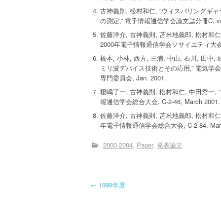
古神義則, 松村和仁, “ウィスパリング
の測定,” 電子情報通信学会論文誌分冊C, vol.J83-C,
佐藤洋介, 古神義則, 苫米地義郎, 松村
2000年電子情報通信学会ソサイエティ大会, C-2-
橋本, 小林, 西方, 三浦, 中山, 石川, 田中, 
ミリ波デバイス技術とその応用,” 電気学会
専門委員会, Jan. 2001.
榎嶋了一, 古神義則, 松村和仁, 中田秀一
報通信学会総合大会, C-2-46, March 2001.
佐藤洋介, 古神義則, 苫米地義郎, 松村和
年電子情報通信学会総合大会, C-2-84, March
2000-2004
Paper
発表論文
投
←
1999年度
稿