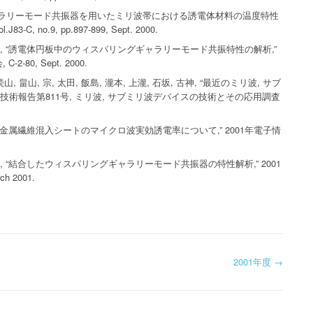
1995-1999
2000-2004
2015
2011
2006
2003
ギャラリーモード共振器を用いたミリ波帯における誘電体材料の温度特性
 no.9, pp.897-899, Sept. 2000.
1995-1999
2010
2005
和仁, “誘電体円板中のウィスパリングギャラリーモード共振特性の解析,”
80, Sept. 2000.
続山, 畠山, 宗, 太田, 飯島, 瀧本, 上瀧, 石坂, 古神, “最近のミリ波, サブ
技術報告第811号, ミリ波, サブミリ波デバイスの技術とその応用調査
, “金属繊維混入シートのマイクロ波実効誘電率について,” 2001年電子情
仁, “結合したウィスパリングギャラリーモード共振器の特性解析,” 2001
 2001.
2001年度
→