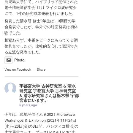
鹿児島大学にて、ハイブリッド開催された
電子情報通信学会 11月 マイクロ波研究会
にて、1件の研究成果発表を行いました。
発表した清水研 修士2年生は、3回目の学
会発表でしたが、学外での対面発表は初体
験でした。
相変わらず、本番をピークにもってくる調
整具合でしたが、比較的安心して聴講でき
る立派な発表でした。
Photo
View on Facebook
·
Share
宇都宮大学 古神研究室 & 清水
研究室
宇都宮大学 古神研究室
& 清水研究室さんは
栃木県 宇都
宮市
にいます。
5 years ago
今年は、現地開催される2021 Microwave
Workshops & Exhibition (2021年11月24日
(水)～26日(金)の3日間、パシフィコ横浜)の
大学展示コーナ ブースU-12 & U-13に出