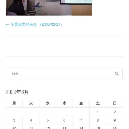
投
←
卒業論文発表会 （2005/02/21）
稿
ナ
ビ
ゲ
検
ー
索:
シ
2026年8月
ョ
月
火
水
木
金
土
日
ン
1
2
3
4
5
6
7
8
9
10
11
12
13
14
15
16