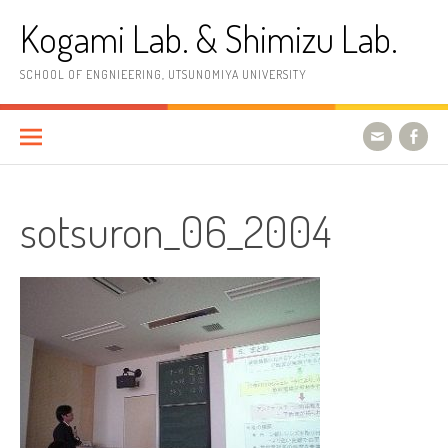
コ
Kogami Lab. & Shimizu Lab.
ン
テ
ン
SCHOOL OF ENGNIEERING, UTSUNOMIYA UNIVERSITY
ツ
へ
ス
キ
ッ
プ
sotsuron_06_2004