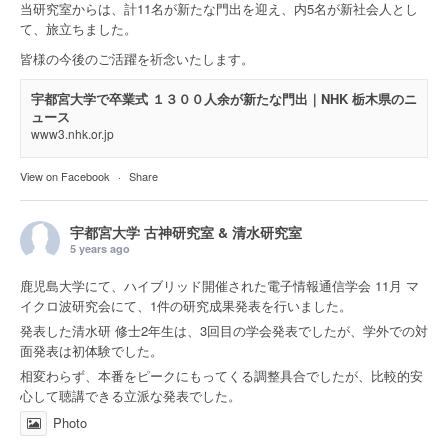
当研究室からは、計11名が新たな門出を迎え、内5名が新社会人とし
て、旅立ちました。
皆様の今後のご活躍を祈念いたします。
宇都宮大学で卒業式 １３００人余が新たな門出｜NHK 栃木県のニ
ュース
www3.nhk.or.jp
View on Facebook
·
Share
宇都宮大学 古神研究室 & 清水研究室
5 years ago
鹿児島大学にて、ハイブリッド開催された電子情報通信学会 11月 マ
イクロ波研究会にて、1件の研究成果発表を行いました。
発表した清水研 修士2年生は、3回目の学会発表でしたが、学外での対
面発表は初体験でした。
相変わらず、本番をピークにもってくる調整具合でしたが、比較的安
心して聴講できる立派な発表でした。
Photo