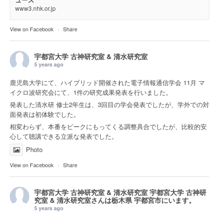
www3.nhk.or.jp
View on Facebook
·
Share
宇都宮大学 古神研究室 & 清水研究室
5 years ago
鹿児島大学にて、ハイブリッド開催された電子情報通信学会 11月 マ
イクロ波研究会にて、1件の研究成果発表を行いました。
発表した清水研 修士2年生は、3回目の学会発表でしたが、学外での対
面発表は初体験でした。
相変わらず、本番をピークにもってくる調整具合でしたが、比較的安
心して聴講できる立派な発表でした。
Photo
View on Facebook
·
Share
宇都宮大学 古神研究室 & 清水研究室
宇都宮大学 古神研
究室 & 清水研究室さんは
栃木県 宇都宮市
にいます。
5 years ago