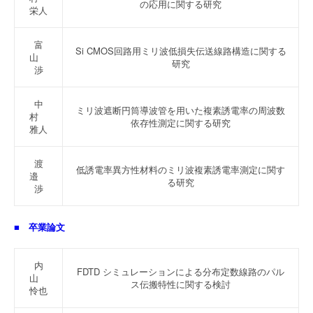
の応用に関する研究
栄人
富
Si CMOS回路用ミリ波低損失伝送線路構造に関する
山
研究
渉
中
ミリ波遮断円筒導波管を用いた複素誘電率の周波数
村
依存性測定に関する研究
雅人
渡
低誘電率異方性材料のミリ波複素誘電率測定に関す
邉
る研究
渉
■ 卒業論文
内
FDTD シミュレーションによる分布定数線路のパル
山
ス伝搬特性に関する検討
怜也