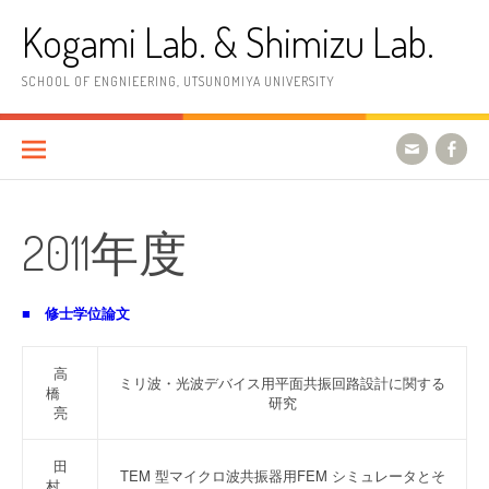
コ
Kogami Lab. & Shimizu Lab.
ン
テ
ン
SCHOOL OF ENGNIEERING, UTSUNOMIYA UNIVERSITY
ツ
へ
ス
キ
ッ
プ
2011年度
■ 修士学位論文
高
ミリ波・光波デバイス用平面共振回路設計に関する
橋
研究
亮
田
TEM 型マイクロ波共振器用FEM シミュレータとそ
村