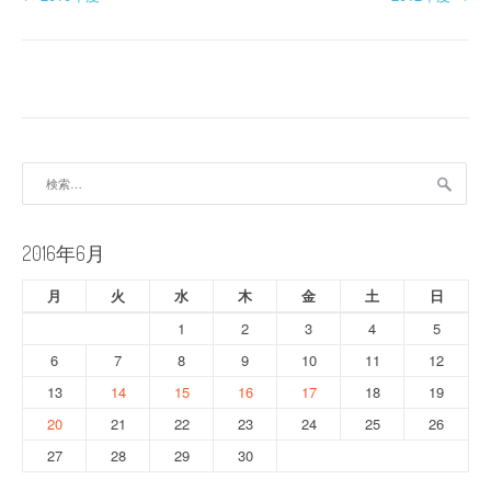
投
稿
ナ
ビ
ゲ
検
ー
索:
シ
2016年6月
ョ
月
火
水
木
金
土
日
ン
1
2
3
4
5
6
7
8
9
10
11
12
13
14
15
16
17
18
19
20
21
22
23
24
25
26
27
28
29
30