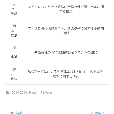
大
マイクロストリップ線路の伝送特性計算ツールに関
砂
する検討
洋晶
岡
マイクロ波帯域通過フィルタの試作に関する基礎的
本
検討
仁成
川
田
共振特性の高精度自動測定システムの開発
典誠
羽
WGモード法による誘電体基板材料のミリ波複素誘
石
電率に関する研究
真規
2010-2014
Paper
学位論文
←
2010年度
2012年度
→