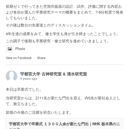
前期ゼミで行ってきた空洞共振器の設計、試作、評価に関する内容お
よび各自が選んだ卒業研究テーマの概要をまとめて、7-8分程度で発表
してもらいました。
その後は数分の先輩達とのディスカッションタイム。
4年生達の成果をみて、修士学生も身が引き締まったことでしょう。
この調子で後期も卒業研究・修士研究を進めていきましょう。
Photo
View on Facebook
·
Share
宇都宮大学 古神研究室 & 清水研究室
4 years ago
本日は卒業式でした。
当研究室からは、計11名が新たな門出を迎え、内5名が新社会人とし
て、旅立ちました。
皆様の今後のご活躍を祈念いたします。
宇都宮大学で卒業式 １３００人余が新たな門出｜NHK 栃木県のニ
ュース