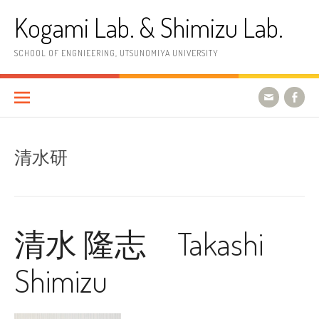
コ
Kogami Lab. & Shimizu Lab.
ン
テ
ン
SCHOOL OF ENGNIEERING, UTSUNOMIYA UNIVERSITY
ツ
へ
ス
キ
ッ
プ
清水研
清水 隆志 Takashi
Shimizu