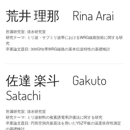
荒井 理那 Rina Arai
所属研究室: 清水研究室
研究テーマ: ミリ波・サブミリ波帯におけるWRG線路技術に関する研
究
卒業論文題目: 300GHz帯WRG線路の基本伝送特性の基礎検討
佐達 楽斗 Gakuto
Satachi
所属研究室: 清水研究室
研究テーマ: ミリ波材料の複素誘電率評価法に関する研究
卒業論文題目: 円筒空洞共振器法を用いたYSZ平板の温度依存性測定
の基礎検討