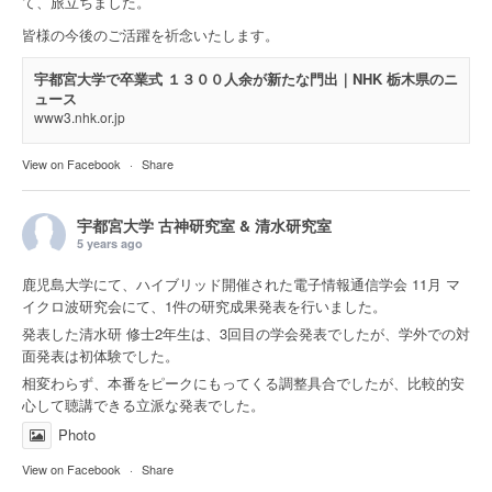
て、旅立ちました。
皆様の今後のご活躍を祈念いたします。
宇都宮大学で卒業式 １３００人余が新たな門出｜NHK 栃木県のニ
ュース
www3.nhk.or.jp
View on Facebook
·
Share
宇都宮大学 古神研究室 & 清水研究室
5 years ago
鹿児島大学にて、ハイブリッド開催された電子情報通信学会 11月 マ
イクロ波研究会にて、1件の研究成果発表を行いました。
発表した清水研 修士2年生は、3回目の学会発表でしたが、学外での対
面発表は初体験でした。
相変わらず、本番をピークにもってくる調整具合でしたが、比較的安
心して聴講できる立派な発表でした。
Photo
View on Facebook
·
Share