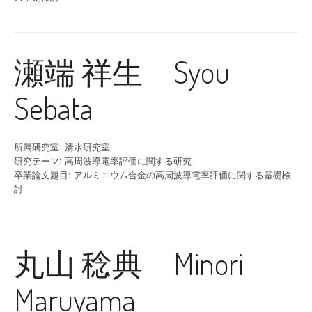
瀬端 祥生 Syou
Sebata
所属研究室: 清水研究室
研究テーマ: 高周波導電率評価に関する研究
卒業論文題目: アルミニウム合金の高周波導電率評価に関する基礎検
討
丸山 稔典 Minori
Maruyama