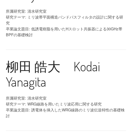
所属研究室: 清水研究室
研究テーマ: ミリ波帯平面構造バンドパスフィルタの設計に関する研
究
卒業論文題目: 低誘電樹脂を用いたHスロット共振器による30GHz帯
BPFの基礎検討
柳田 皓大 Kodai
Yanagita
所属研究室: 清水研究室
研究テーマ: WRG線路を用いたミリ波応用に関する研究
卒業論文題目: 誘電体を挿入したWRG線路のミリ波伝送特性の基礎検
討