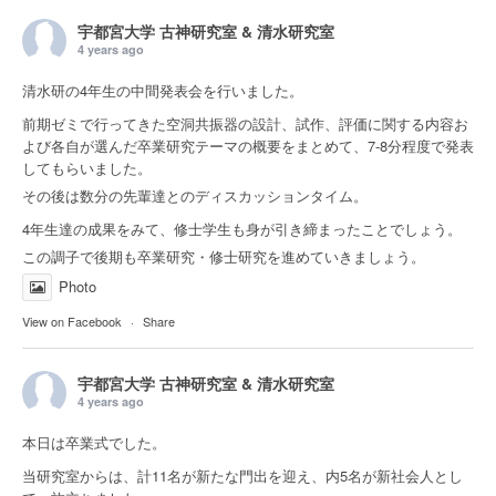
宇都宮大学 古神研究室 & 清水研究室
4 years ago
清水研の4年生の中間発表会を行いました。
前期ゼミで行ってきた空洞共振器の設計、試作、評価に関する内容お
よび各自が選んだ卒業研究テーマの概要をまとめて、7-8分程度で発表
してもらいました。
その後は数分の先輩達とのディスカッションタイム。
4年生達の成果をみて、修士学生も身が引き締まったことでしょう。
この調子で後期も卒業研究・修士研究を進めていきましょう。
Photo
View on Facebook
·
Share
宇都宮大学 古神研究室 & 清水研究室
4 years ago
本日は卒業式でした。
当研究室からは、計11名が新たな門出を迎え、内5名が新社会人とし