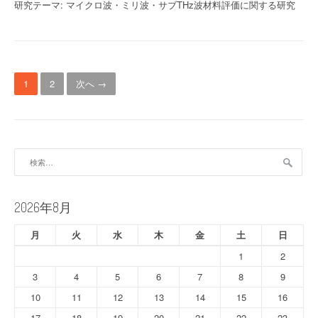
研究テーマ: マイクロ波・ミリ波・サブTHz波材料評価に関する研究
投
1
2
次へ →
稿
ナ
ビ
検
索:
ゲ
ー
2026年8月
シ
月
火
水
木
金
土
日
ョ
1
2
ン
3
4
5
6
7
8
9
10
11
12
13
14
15
16
17
18
19
20
21
22
23