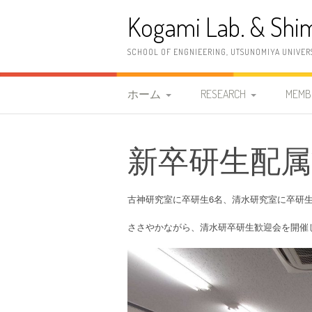
コ
Kogami Lab. & Shim
ン
テ
ン
SCHOOL OF ENGNIEERING, UTSUNOMIYA UNIVER
ツ
へ
ス
ホーム
RESEARCH
MEMB
キ
ッ
研究室紹介
研究概要
教職
プ
新卒研生配属歓迎会 
2026年度 清水研究室
研究内容
古神
案内情報
研究設備
清水
古神研究室に卒研生6名、清水研究室に卒研
2023年度 古神研究室 案
OB
ささやかながら、清水研卒研生歓迎会を開催
内情報
更新履歴