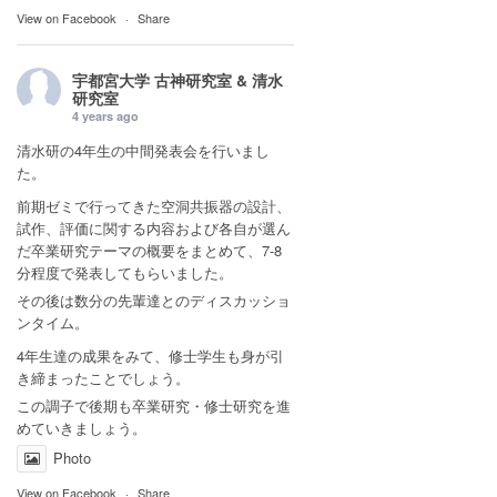
View on Facebook
·
Share
宇都宮大学 古神研究室 & 清水
研究室
4 years ago
清水研の4年生の中間発表会を行いまし
た。
前期ゼミで行ってきた空洞共振器の設計、
試作、評価に関する内容および各自が選ん
だ卒業研究テーマの概要をまとめて、7-8
分程度で発表してもらいました。
その後は数分の先輩達とのディスカッショ
ンタイム。
4年生達の成果をみて、修士学生も身が引
き締まったことでしょう。
この調子で後期も卒業研究・修士研究を進
めていきましょう。
Photo
View on Facebook
·
Share