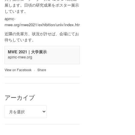
展します。日頃の研究成果をポスター展示
しています。
apmc-
mwe.org/mwe2021/exhibition/univ/index.html
近隣の先輩方、状況が許せば、会場にてお
待ちしています。
MWE 2021｜大学展示
apmc-mwe.org
View on Facebook
·
Share
アーカイブ
ア
ー
カ
イ
ブ