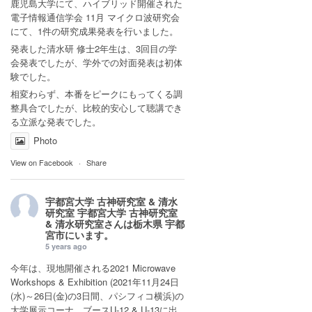
鹿児島大学にて、ハイブリッド開催された
電子情報通信学会 11月 マイクロ波研究会
にて、1件の研究成果発表を行いました。
発表した清水研 修士2年生は、3回目の学
会発表でしたが、学外での対面発表は初体
験でした。
相変わらず、本番をピークにもってくる調
整具合でしたが、比較的安心して聴講でき
る立派な発表でした。
Photo
View on Facebook
·
Share
宇都宮大学 古神研究室 & 清水
研究室
宇都宮大学 古神研究室
& 清水研究室さんは
栃木県 宇都
宮市
にいます。
5 years ago
今年は、現地開催される2021 Microwave
Workshops & Exhibition (2021年11月24日
(水)～26日(金)の3日間、パシフィコ横浜)の
大学展示コーナ ブースU-12 & U-13に出