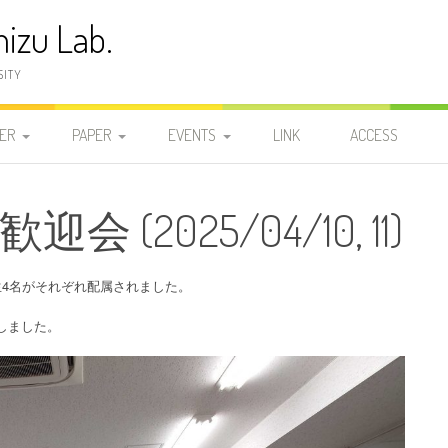
izu Lab.
SITY
ER
PAPER
EVENTS
LINK
ACCESS
員
発表論文
2025-2029
2025-2029
2026
(2025/04/10, 11)
研
学位論文
2020-2024
DOCTOR
2020-2024
2025-2029
2025
2024
研
2015-2019
MASTER 2
MASTER 2
2015-2019
2020-2024
2023
2019
生4名がそれぞれ配属されました。
2010-2014
しました。
MASTER 1
MASTER 1
2010-2014
2015-2019
2022
2018
2014
2005-2009
BACHELOR
BACHELOR
2005-2009
2010-2014
2021
2017
2013
2009
1999-2004
2000-2004
2005-2009
2020
2016
2012
2008
2004