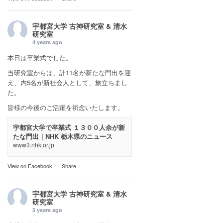
宇都宮大学 古神研究室 & 清水
研究室
4 years ago
本日は卒業式でした。
当研究室からは、計11名が新たな門出を迎
え、内5名が新社会人として、旅立ちまし
た。
皆様の今後のご活躍を祈念いたします。
宇都宮大学で卒業式 １３００人余が新
たな門出｜NHK 栃木県のニュース
www3.nhk.or.jp
View on Facebook
·
Share
宇都宮大学 古神研究室 & 清水
研究室
5 years ago