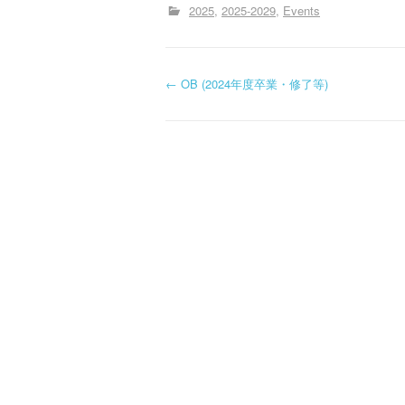
2025
2025-2029
Events
投
←
OB (2024年度卒業・修了等)
稿
ナ
ビ
ゲ
ー
シ
ョ
ン