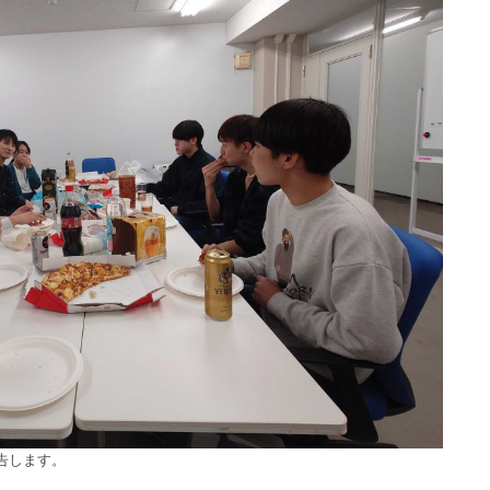
1995-1999
2000-2004
2015
2011
2006
2003
1995-1999
2010
2005
告します。