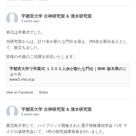
宇都宮大学 古神研究室 & 清水研究室
4 years ago
本日は卒業式でした。
当研究室からは、計11名が新たな門出を迎え、内5名が新社会人とし
て、旅立ちました。
皆様の今後のご活躍を祈念いたします。
宇都宮大学で卒業式 １３００人余が新たな門出｜NHK 栃木県のニ
ュース
www3.nhk.or.jp
View on Facebook
·
Share
宇都宮大学 古神研究室 & 清水研究室
5 years ago
鹿児島大学にて、ハイブリッド開催された電子情報通信学会 11月 マ
イクロ波研究会にて、1件の研究成果発表を行いました。