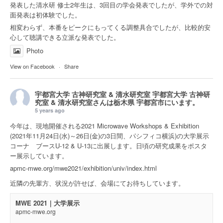
発表した清水研 修士2年生は、3回目の学会発表でしたが、学外での対
面発表は初体験でした。
相変わらず、本番をピークにもってくる調整具合でしたが、比較的安
心して聴講できる立派な発表でした。
Photo
View on Facebook
·
Share
宇都宮大学 古神研究室 & 清水研究室
宇都宮大学 古神研
究室 & 清水研究室さんは
栃木県 宇都宮市
にいます。
5 years ago
今年は、現地開催される2021 Microwave Workshops & Exhibition
(2021年11月24日(水)～26日(金)の3日間、パシフィコ横浜)の大学展示
コーナ ブースU-12 & U-13に出展します。日頃の研究成果をポスタ
ー展示しています。
apmc-mwe.org/mwe2021/exhibition/univ/index.html
近隣の先輩方、状況が許せば、会場にてお待ちしています。
MWE 2021｜大学展示
apmc-mwe.org