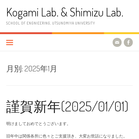
コ
Kogami Lab. & Shimizu Lab.
ン
テ
ン
SCHOOL OF ENGNIEERING, UTSUNOMIYA UNIVERSITY
ツ
へ
ス
キ
ッ
プ
月別:
2025年1月
謹賀新年(2025/01/01)
明けましておめでとうございます。
旧年中は関係各所に色々とご支援頂き、大変お世話になりました。