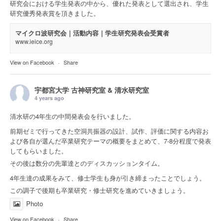
研究会における学生発表の中から、優れた発表として選出され、学生
研究優秀発表賞を頂きました。
マイクロ波研究会｜活動内容｜学生研究発表会受賞者
www.ieice.org
View on Facebook
·
Share
宇都宮大学 古神研究室 & 清水研究室
4 years ago
清水研の4年生の中間発表会を行いました。
前期ゼミで行ってきた空洞共振器の設計、試作、評価に関する内容お
よび各自が選んだ卒業研究テーマの概要をまとめて、7-8分程度で発表
してもらいました。
その後は数分の先輩達とのディスカッションタイム。
4年生達の成果をみて、修士学生も身が引き締まったことでしょう。
この調子で後期も卒業研究・修士研究を進めていきましょう。
Photo
View on Facebook
·
Share