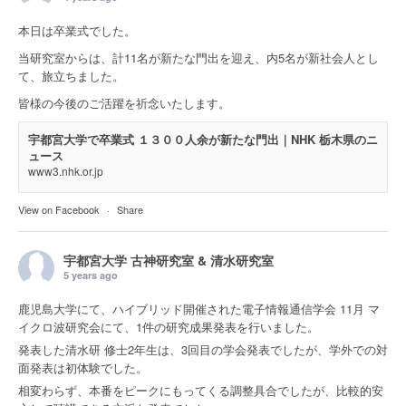
本日は卒業式でした。
当研究室からは、計11名が新たな門出を迎え、内5名が新社会人とし
て、旅立ちました。
皆様の今後のご活躍を祈念いたします。
宇都宮大学で卒業式 １３００人余が新たな門出｜NHK 栃木県のニ
ュース
www3.nhk.or.jp
View on Facebook
·
Share
宇都宮大学 古神研究室 & 清水研究室
5 years ago
鹿児島大学にて、ハイブリッド開催された電子情報通信学会 11月 マ
イクロ波研究会にて、1件の研究成果発表を行いました。
発表した清水研 修士2年生は、3回目の学会発表でしたが、学外での対
面発表は初体験でした。
相変わらず、本番をピークにもってくる調整具合でしたが、比較的安