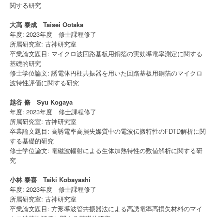
関する研究
大高 泰成 Taisei Ootaka
年度: 2023年度 修士課程修了
所属研究室: 古神研究室
卒業論文題目: マイクロ波回路基板用銅箔の実効導電率測定に関する
基礎的研究
修士学位論文: 誘電体円柱共振器を用いた回路基板用銅箔のマイクロ
波特性評価に関する研究
越谷 脩 Syu Kogaya
年度: 2023年度 修士課程修了
所属研究室: 古神研究室
卒業論文題目: 高誘電率高損失媒質中の電波伝搬特性のFDTD解析に関
する基礎的研究
修士学位論文: 電磁波輻射による生体加熱特性の数値解析に関する研
究
小林 泰喜 Taiki Kobayashi
年度: 2023年度 修士課程修了
所属研究室: 古神研究室
卒業論文題目: 方形導波管共振器法による高誘電率高損失材料のマイ