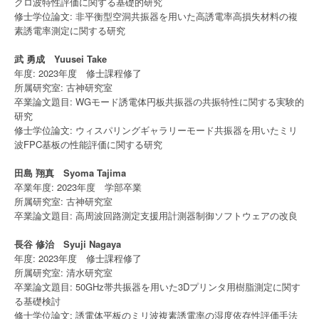
クロ波特性評価に関する基礎的研究
修士学位論文: 非平衡型空洞共振器を用いた高誘電率高損失材料の複
素誘電率測定に関する研究
武 勇成 Yuusei Take
年度: 2023年度 修士課程修了
所属研究室: 古神研究室
卒業論文題目: WGモード誘電体円板共振器の共振特性に関する実験的
研究
修士学位論文: ウィスパリングギャラリーモード共振器を用いたミリ
波FPC基板の性能評価に関する研究
田島 翔真 Syoma Tajima
卒業年度: 2023年度 学部卒業
所属研究室: 古神研究室
卒業論文題目: 高周波回路測定支援用計測器制御ソフトウェアの改良
長谷 修治 Syuji Nagaya
年度: 2023年度 修士課程修了
所属研究室: 清水研究室
卒業論文題目: 50GHz帯共振器を用いた3Dプリンタ用樹脂測定に関す
る基礎検討
修士学位論文: 誘電体平板のミリ波複素誘電率の湿度依存性評価手法