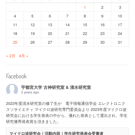
1
2
3
4
5
6
7
8
9
10
11
12
13
14
15
16
17
18
19
20
21
22
23
24
25
26
27
28
29
30
31
« 2月
4月 »
Facebook
宇都宮大学 古神研究室 & 清水研究室
2 years ago
2023年度清水研究室の修了生が 電子情報通信学会 エレクトロニク
スソサイエティ マイクロ波研究専門委員会より 2023年度マイクロ波
研究会における学生発表の中から、優れた発表として選出され、学生
研究優秀発表賞を頂きました。
マイクロ波研究会｜活動内容｜学生研究発表会受賞者