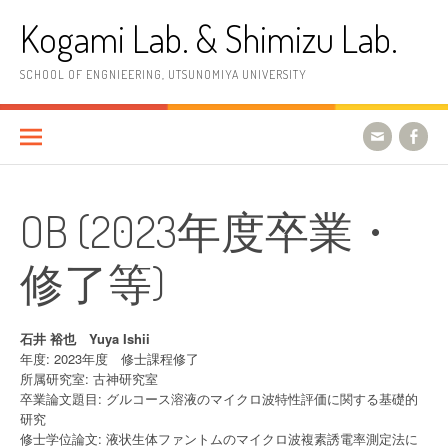
コ
Kogami Lab. & Shimizu Lab.
ン
テ
ン
SCHOOL OF ENGNIEERING, UTSUNOMIYA UNIVERSITY
ツ
へ
ス
キ
ッ
プ
OB (2023年度卒業・
修了等)
石井 裕也 Yuya Ishii
年度: 2023年度 修士課程修了
所属研究室: 古神研究室
卒業論文題目: グルコース溶液のマイクロ波特性評価に関する基礎的
研究
修士学位論文: 液状生体ファントムのマイクロ波複素誘電率測定法に