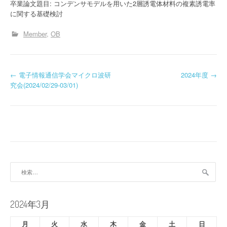
卒業論文題目: コンデンサモデルを用いた2層誘電体材料の複素誘電率
に関する基礎検討
Member
OB
投
←
電子情報通信学会マイクロ波研
2024年度
→
究会(2024/02/29-03/01)
稿
ナ
ビ
ゲ
ー
検
索:
シ
ョ
2024年3月
ン
月
火
水
木
金
土
日