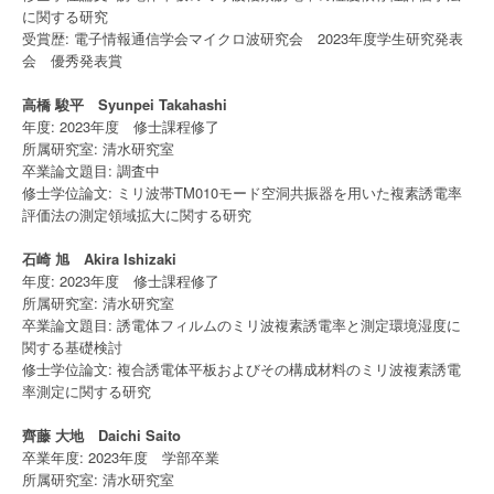
に関する研究
受賞歴: 電子情報通信学会マイクロ波研究会 2023年度学生研究発表
会 優秀発表賞
高橋 駿平 Syunpei Takahashi
年度: 2023年度 修士課程修了
所属研究室: 清水研究室
卒業論文題目: 調査中
修士学位論文: ミリ波帯TM010モード空洞共振器を用いた複素誘電率
評価法の測定領域拡大に関する研究
石崎 旭 Akira Ishizaki
年度: 2023年度 修士課程修了
所属研究室: 清水研究室
卒業論文題目: 誘電体フィルムのミリ波複素誘電率と測定環境湿度に
関する基礎検討
修士学位論文: 複合誘電体平板およびその構成材料のミリ波複素誘電
率測定に関する研究
齊藤 大地 Daichi Saito
卒業年度: 2023年度 学部卒業
所属研究室: 清水研究室