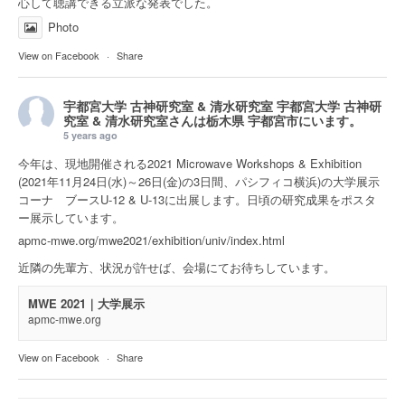
心して聴講できる立派な発表でした。
Photo
View on Facebook
·
Share
宇都宮大学 古神研究室 & 清水研究室
宇都宮大学 古神研
究室 & 清水研究室さんは
栃木県 宇都宮市
にいます。
5 years ago
今年は、現地開催される2021 Microwave Workshops & Exhibition
(2021年11月24日(水)～26日(金)の3日間、パシフィコ横浜)の大学展示
コーナ ブースU-12 & U-13に出展します。日頃の研究成果をポスタ
ー展示しています。
apmc-mwe.org/mwe2021/exhibition/univ/index.html
近隣の先輩方、状況が許せば、会場にてお待ちしています。
MWE 2021｜大学展示
apmc-mwe.org
View on Facebook
·
Share