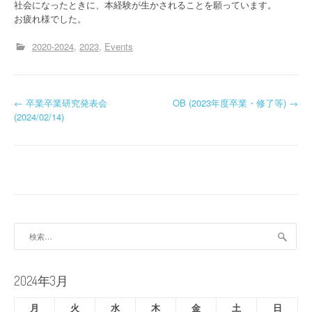
社会になったときに、本経験が生かされることを願っています。
お疲れ様でした。
2020-2024
2023
Events
投
←
卒業卒業研究発表会
OB (2023年度卒業・修了等)
→
(2024/02/14)
稿
ナ
ビ
ゲ
ー
検
索:
シ
ョ
2024年3月
ン
月
火
水
木
金
土
日