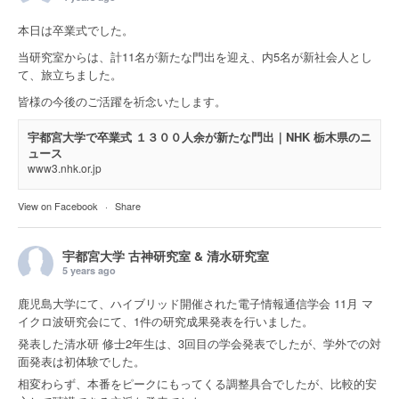
本日は卒業式でした。
当研究室からは、計11名が新たな門出を迎え、内5名が新社会人とし
て、旅立ちました。
皆様の今後のご活躍を祈念いたします。
宇都宮大学で卒業式 １３００人余が新たな門出｜NHK 栃木県のニ
ュース
www3.nhk.or.jp
View on Facebook
·
Share
宇都宮大学 古神研究室 & 清水研究室
5 years ago
鹿児島大学にて、ハイブリッド開催された電子情報通信学会 11月 マ
イクロ波研究会にて、1件の研究成果発表を行いました。
発表した清水研 修士2年生は、3回目の学会発表でしたが、学外での対
面発表は初体験でした。
相変わらず、本番をピークにもってくる調整具合でしたが、比較的安