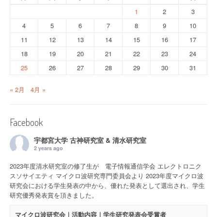
1
2
3
4
5
6
7
8
9
10
11
12
13
14
15
16
17
18
19
20
21
22
23
24
25
26
27
28
29
30
31
« 2月
4月 »
Facebook
宇都宮大学 古神研究室 & 清水研究室
2 years ago
2023年度清水研究室の修了生が 電子情報通信学会 エレクトロニク
スソサイエティ マイクロ波研究専門委員会より 2023年度マイクロ波
研究会における学生発表の中から、優れた発表として選出され、学生
研究優秀発表賞を頂きました。
マイクロ波研究会｜活動内容｜学生研究発表会受賞者