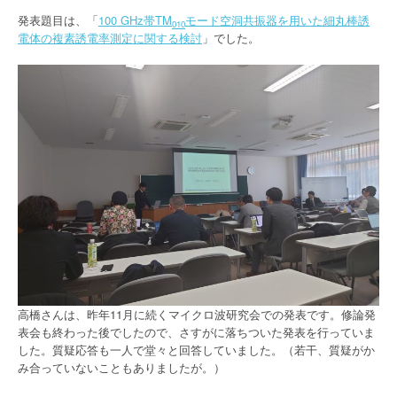
発表題目は、「
100 GHz帯TM
モード空洞共振器を用いた細丸棒誘
010
電体の複素誘電率測定に関する検討
」でした。
高橋さんは、昨年11月に続くマイクロ波研究会での発表です。修論発
表会も終わった後でしたので、さすがに落ちついた発表を行っていま
した。質疑応答も一人で堂々と回答していました。（若干、質疑がか
み合っていないこともありましたが。）