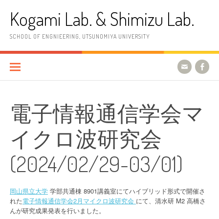
コ
Kogami Lab. & Shimizu Lab.
ン
テ
ン
SCHOOL OF ENGNIEERING, UTSUNOMIYA UNIVERSITY
ツ
へ
ス
キ
ッ
プ
電子情報通信学会マ
イクロ波研究会
(2024/02/29-03/01)
岡山県立大学
学部共通棟 8901講義室にてハイブリッド形式で開催さ
れた
電子情報通信学会2月マイクロ波研究会
にて、清水研 M2 高橋さ
んが研究成果発表を行いました。