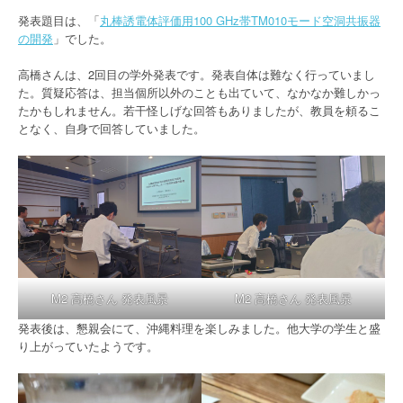
発表題目は、「
丸棒誘電体評価用100 GHz帯TM010モード空洞共振器
の開発
」でした。
高橋さんは、2回目の学外発表です。発表自体は難なく行っていまし
た。質疑応答は、担当個所以外のことも出ていて、なかなか難しかっ
たかもしれません。若干怪しげな回答もありましたが、教員を頼るこ
となく、自身で回答していました。
M2 高橋さん 発表風景
M2 高橋さん 発表風景
発表後は、懇親会にて、沖縄料理を楽しみました。他大学の学生と盛
り上がっていたようです。