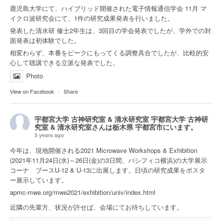
鹿児島大学にて、ハイブリッド開催された電子情報通信学会 11月 マ
イクロ波研究会にて、1件の研究成果発表を行いました。
発表した清水研 修士2年生は、3回目の学会発表でしたが、学外での対
面発表は初体験でした。
相変わらず、本番をピークにもってくる調整具合でしたが、比較的安
心して聴講できる立派な発表でした。
Photo
View on Facebook
·
Share
宇都宮大学 古神研究室 & 清水研究室
宇都宮大学 古神研
究室 & 清水研究室さんは
栃木県 宇都宮市
にいます。
5 years ago
今年は、現地開催される2021 Microwave Workshops & Exhibition
(2021年11月24日(水)～26日(金)の3日間、パシフィコ横浜)の大学展示
コーナ ブースU-12 & U-13に出展します。日頃の研究成果をポスタ
ー展示しています。
apmc-mwe.org/mwe2021/exhibition/univ/index.html
近隣の先輩方、状況が許せば、会場にてお待ちしています。