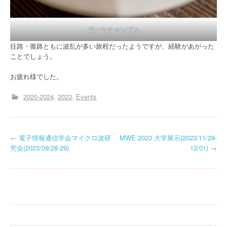
ゴーヤチャンプル
往路・復路ともに波乱が多い旅程だったようですが、経験があがった
ことでしょう。
お疲れ様でした。
2020-2024
2023
Events
投
←
電子情報通信学会マイクロ波研
MWE 2023 大学展示(2023/11/29-
究会(2023/09/28-29)
12/01)
→
稿
ナ
ビ
ゲ