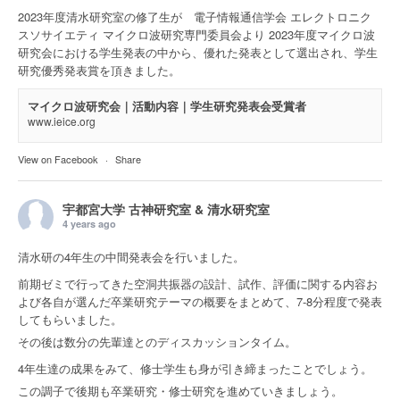
2023年度清水研究室の修了生が 電子情報通信学会 エレクトロニク
スソサイエティ マイクロ波研究専門委員会より 2023年度マイクロ波
研究会における学生発表の中から、優れた発表として選出され、学生
研究優秀発表賞を頂きました。
マイクロ波研究会｜活動内容｜学生研究発表会受賞者
www.ieice.org
View on Facebook
·
Share
宇都宮大学 古神研究室 & 清水研究室
4 years ago
清水研の4年生の中間発表会を行いました。
前期ゼミで行ってきた空洞共振器の設計、試作、評価に関する内容お
よび各自が選んだ卒業研究テーマの概要をまとめて、7-8分程度で発表
してもらいました。
その後は数分の先輩達とのディスカッションタイム。
4年生達の成果をみて、修士学生も身が引き締まったことでしょう。
この調子で後期も卒業研究・修士研究を進めていきましょう。