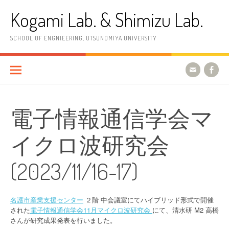
コ
Kogami Lab. & Shimizu Lab.
ン
テ
ン
SCHOOL OF ENGNIEERING, UTSUNOMIYA UNIVERSITY
ツ
へ
ス
キ
ッ
プ
電子情報通信学会マ
イクロ波研究会
(2023/11/16-17)
名護市産業支援センター
２階 中会議室にてハイブリッド形式で開催
された
電子情報通信学会11月マイクロ波研究会
にて、清水研 M2 高橋
さんが研究成果発表を行いました。