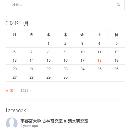
ー
検
索:
シ
ョ
2023年11月
ン
月
火
水
木
金
土
日
1
2
3
4
5
6
7
8
9
10
11
12
13
14
15
16
17
18
19
20
21
22
23
24
25
26
27
28
29
30
« 10月
12月 »
Facebook
宇都宮大学 古神研究室 & 清水研究室
2 years ago