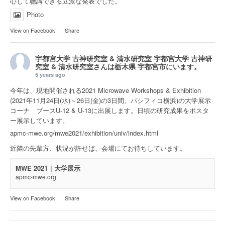
心して聴講できる立派な発表でした。
Photo
View on Facebook
·
Share
宇都宮大学 古神研究室 & 清水研究室
宇都宮大学 古神研
究室 & 清水研究室さんは
栃木県 宇都宮市
にいます。
5 years ago
今年は、現地開催される2021 Microwave Workshops & Exhibition
(2021年11月24日(水)～26日(金)の3日間、パシフィコ横浜)の大学展示
コーナ ブースU-12 & U-13に出展します。日頃の研究成果をポスタ
ー展示しています。
apmc-mwe.org/mwe2021/exhibition/univ/index.html
近隣の先輩方、状況が許せば、会場にてお待ちしています。
MWE 2021｜大学展示
apmc-mwe.org
View on Facebook
·
Share