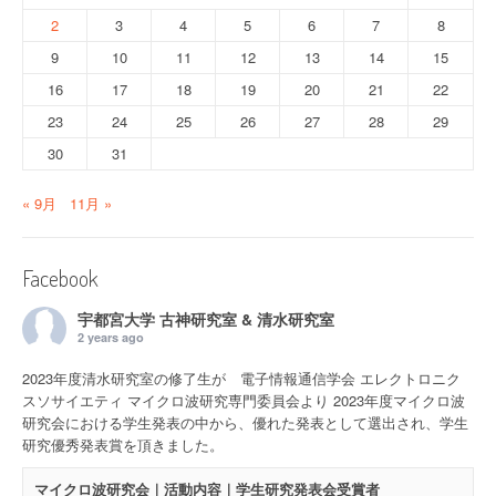
2
3
4
5
6
7
8
9
10
11
12
13
14
15
16
17
18
19
20
21
22
23
24
25
26
27
28
29
30
31
« 9月
11月 »
Facebook
宇都宮大学 古神研究室 & 清水研究室
2 years ago
2023年度清水研究室の修了生が 電子情報通信学会 エレクトロニク
スソサイエティ マイクロ波研究専門委員会より 2023年度マイクロ波
研究会における学生発表の中から、優れた発表として選出され、学生
研究優秀発表賞を頂きました。
マイクロ波研究会｜活動内容｜学生研究発表会受賞者