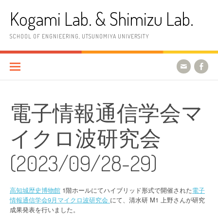
コ
Kogami Lab. & Shimizu Lab.
ン
テ
ン
SCHOOL OF ENGNIEERING, UTSUNOMIYA UNIVERSITY
ツ
へ
ス
キ
ッ
プ
電子情報通信学会マ
イクロ波研究会
(2023/09/28-29)
高知城歴史博物館
1階ホールにてハイブリッド形式で開催された
電子
情報通信学会9月マイクロ波研究会
にて、清水研 M1 上野さんが研究
成果発表を行いました。