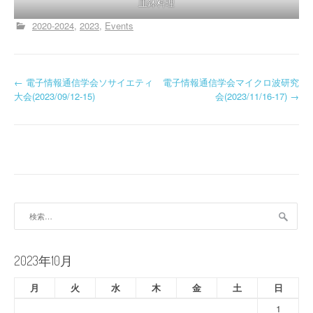
皿鉢料理
2020-2024
2023
Events
投
←
電子情報通信学会ソサイエティ
電子情報通信学会マイクロ波研究
大会(2023/09/12-15)
会(2023/11/16-17)
→
稿
ナ
ビ
ゲ
ー
検
索:
シ
ョ
2023年10月
ン
月
火
水
木
金
土
日
1