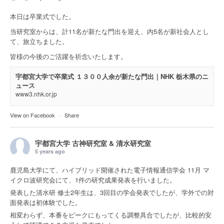
本日は卒業式でした。
当研究室からは、計11名が新たな門出を迎え、内5名が新社会人とし
て、旅立ちました。
皆様の今後のご活躍を祈念いたします。
宇都宮大学で卒業式 １３００人余が新たな門出｜NHK 栃木県のニ
ュース
www3.nhk.or.jp
View on Facebook
·
Share
宇都宮大学 古神研究室 & 清水研究室
5 years ago
鹿児島大学にて、ハイブリッド開催された電子情報通信学会 11月 マ
イクロ波研究会にて、1件の研究成果発表を行いました。
発表した清水研 修士2年生は、3回目の学会発表でしたが、学外での対
面発表は初体験でした。
相変わらず、本番をピークにもってくる調整具合でしたが、比較的安