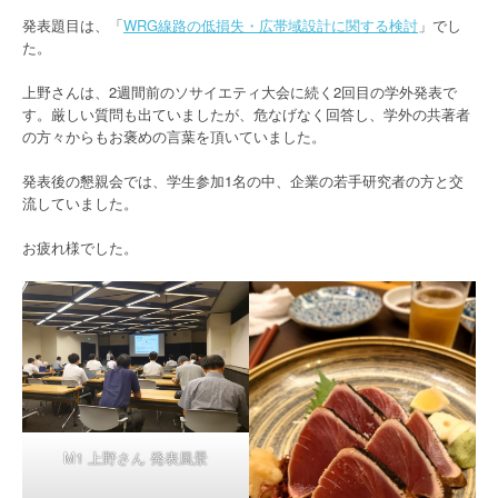
発表題目は、「
WRG線路の低損失・広帯域設計に関する検討
」でし
た。
上野さんは、2週間前のソサイエティ大会に続く2回目の学外発表で
す。厳しい質問も出ていましたが、危なげなく回答し、学外の共著者
の方々からもお褒めの言葉を頂いていました。
発表後の懇親会では、学生参加1名の中、企業の若手研究者の方と交
流していました。
お疲れ様でした。
M1 上野さん 発表風景