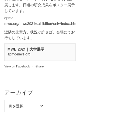
展します。日頃の研究成果をポスター展示
しています。
apmc-
mwe.org/mwe2021/exhibition/univ/index.html
近隣の先輩方、状況が許せば、会場にてお
待ちしています。
MWE 2021｜大学展示
apmc-mwe.org
View on Facebook
·
Share
アーカイブ
ア
ー
カ
イ
ブ