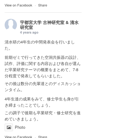
View on Facebook
·
Share
宇都宮大学 古神研究室 & 清水
研究室
4 years ago
清水研の4年生の中間発表会を行いまし
た。
前期ゼミで行ってきた空洞共振器の設計、
試作、評価に関する内容および各自が選ん
だ卒業研究テーマの概要をまとめて、7-8
分程度で発表してもらいました。
その後は数分の先輩達とのディスカッショ
ンタイム。
4年生達の成果をみて、修士学生も身が引
き締まったことでしょう。
この調子で後期も卒業研究・修士研究を進
めていきましょう。
Photo
View on Facebook
·
Share