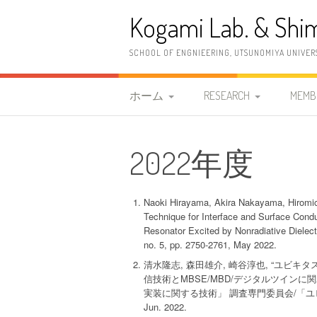
コ
Kogami Lab. & Shim
ン
テ
ン
SCHOOL OF ENGNIEERING, UTSUNOMIYA UNIVER
ツ
へ
ス
ホーム
RESEARCH
MEMB
キ
ッ
研究室紹介
研究概要
教職
プ
2022年度
2026年度 清水研究室
研究内容
古神
案内情報
研究設備
清水
Naoki Hirayama, Akira Nakayama, Hiromic
2023年度 古神研究室 案
Technique for Interface and Surface Condu
OB
Resonator Excited by Nonradiative Dielect
内情報
no. 5, pp. 2750-2761, May 2022.
清水隆志, 森田雄介, 崎谷淳也, “ユビ
更新履歴
信技術とMBSE/MBD/デジタルツインに
実装に関する技術」 調査専門委員会/「ユ
Jun. 2022.