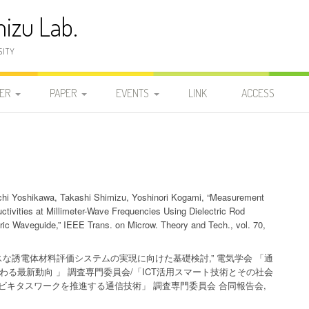
izu Lab.
SITY
ER
PAPER
EVENTS
LINK
ACCESS
員
発表論文
2025-2029
2025-2029
2026
研
学位論文
2020-2024
DOCTOR
2020-2024
2025-2029
2025
2024
研
2015-2019
MASTER 2
MASTER 2
2015-2019
2020-2024
2023
2019
hi Yoshikawa, Takashi Shimizu, Yoshinori Kogami, “Measurement
ctivities at Millimeter-Wave Frequencies Using Dielectric Rod
2010-2014
ric Waveguide,” IEEE Trans. on Microw. Theory and Tech., vol. 70,
MASTER 1
MASTER 1
2010-2014
2015-2019
2022
2018
2014
2005-2009
BACHELOR
BACHELOR
2005-2009
2010-2014
2021
2017
2013
2009
キタスな誘電体材料評価システムの実現に向けた基礎検討,” 電気学会 「通
関わる最新動向 」 調査専門委員会/「ICT活用スマート技術とその社会
ビキタスワークを推進する通信技術」 調査専門委員会 合同報告会,
1999-2004
2000-2004
2005-2009
2020
2016
2012
2008
2004