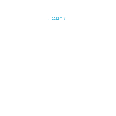
投
←
2022年度
稿
ナ
ビ
ゲ
ー
シ
ョ
ン