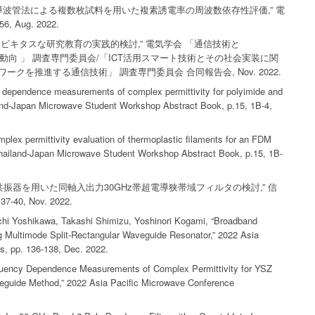
円筒導波管法による複数枚試料を用いた複素誘電率の周波数依存性評価,” 電
1995-1999
2000-2004
2015
2011
2006
2003
6, Aug. 2022.
ユビキタスな研究教育の実践的検討,” 電気学会 「通信技術と
1995-1999
2010
2005
新動向 」 調査専門委員会/「ICT活用スマート技術とその社会実装に関
クを推進する通信技術」 調査専門委員会 合同報告会, Nov. 2022.
 dependence measurements of complex permittivity for polyimide and
and-Japan Microwave Student Workshop Abstract Book, p.15, 1B-4,
lex permittivity evaluation of thermoplastic filaments for an FDM
 Thailand-Japan Microwave Student Workshop Abstract Book, p.15, 1B-
ト共振器を用いた同軸入出力30GHz帯超電導狭帯域フィルタの検討,” 信
7-40, Nov. 2022.
hi Yoshikawa, Takashi Shimizu, Yoshinori Kogami, “Broadband
 Multimode Split-Rectangular Waveguide Resonator,” 2022 Asia
s, pp. 136-138, Dec. 2022.
quency Dependence Measurements of Complex Permittivity for YSZ
aveguide Method,” 2022 Asia Pacific Microwave Conference