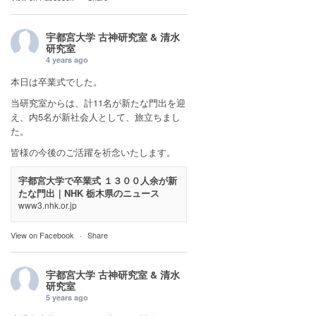
宇都宮大学 古神研究室 & 清水
研究室
4 years ago
本日は卒業式でした。
当研究室からは、計11名が新たな門出を迎
え、内5名が新社会人として、旅立ちまし
た。
皆様の今後のご活躍を祈念いたします。
宇都宮大学で卒業式 １３００人余が新
たな門出｜NHK 栃木県のニュース
www3.nhk.or.jp
View on Facebook
·
Share
宇都宮大学 古神研究室 & 清水
研究室
5 years ago