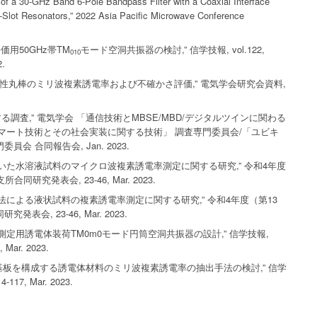
of a 30-GHz Band 6-Pole Bandpass Filter with a Coaxial Interface
-Slot Resonators,” 2022 Asia Pacific Microwave Conference
用50GHz帯TM
モード空洞共振器の検討,” 信学技報, vol.122,
010
2.
可塑性丸棒のミリ波複素誘電率および不確かさ評価,” 電気学会研究会資料,
る調査,” 電気学会 「通信技術とMBSE/MBD/デジタルツインに関わる
用スマート技術とその社会実装に関する技術」 調査専門委員会/「ユビキ
 合同報告会, Jan. 2023.
用いた水溶液試料のマイクロ波複素誘電率測定に関する研究,” 令和4年度
究発表会, 23-46, Mar. 2023.
ブ法による液状試料の複素誘電率測定に関する研究,” 令和4年度（第13
, 23-46, Mar. 2023.
率測定用誘電体装荷TM0m0モード円筒空洞共振器の設計,” 信学技報,
, Mar. 2023.
電体基板を構成する誘電体材料のミリ波複素誘電率の抽出手法の検討,” 信学
4-117, Mar. 2023.