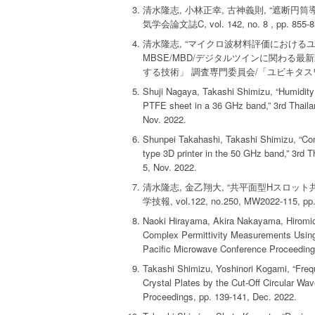
清水隆志, 小林正幸, 古神義則, “遮断
気学会論文誌C, vol. 142, no. 8 , pp. 855-85
清水隆志, “マイクロ波材料評価における
MBSE/MBD/デジタルツインに関わる最
する技術」 調査専門委員会/「ユビキタスワー
Shuji Nagaya, Takashi Shimizu, “Humidity
PTFE sheet in a 36 GHz band,” 3rd Thail
Nov. 2022.
Shunpei Takahashi, Takashi Shimizu, “Comp
type 3D printer in the 50 GHz band,” 3rd
5, Nov. 2022.
清水隆志, 金乙翔大, “共平面型Hスロッ
学技報, vol.122, no.250, MW2022-115, pp.3
Naoki Hirayama, Akira Nakayama, Hiromic
Complex Permittivity Measurements Using
Pacific Microwave Conference Proceeding
Takashi Shimizu, Yoshinori Kogami, “Fre
Crystal Plates by the Cut-Off Circular W
Proceedings, pp. 139-141, Dec. 2022.