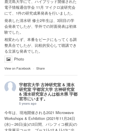
鹿児島大学にて、ハイブリッド開催された
電子情報通信学会 11月 マイクロ波研究会
にて、1件の研究成果発表を行いました。
発表した清水研 修士2年生は、3回目の学
会発表でしたが、学外での対面発表は初体
験でした。
相変わらず、本番をピークにもってくる調
整具合でしたが、比較的安心して聴講でき
る立派な発表でした。
Photo
View on Facebook
·
Share
宇都宮大学 古神研究室 & 清水
研究室
宇都宮大学 古神研究室
& 清水研究室さんは
栃木県 宇都
宮市
にいます。
5 years ago
今年は、現地開催される2021 Microwave
Workshops & Exhibition (2021年11月24日
(水)～26日(金)の3日間、パシフィコ横浜)の
大学展示コーナ ブースU-12 & U-13に出