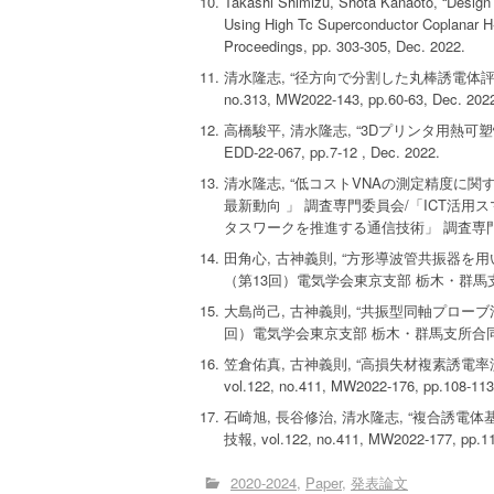
Takashi Shimizu, Shota Kanaoto, “Design 
Using High Tc Superconductor Coplanar H
Proceedings, pp. 303-305, Dec. 2022.
清水隆志, “径方向で分割した丸棒誘電体評価
no.313, MW2022-143, pp.60-63, Dec. 202
高橋駿平, 清水隆志, “3Dプリンタ用熱
EDD-22-067, pp.7-12 , Dec. 2022.
清水隆志, “低コストVNAの測定精度に関す
最新動向 」 調査専門委員会/「ICT活
タスワークを推進する通信技術」 調査専門委員会
田角心, 古神義則, “方形導波管共振器を
（第13回）電気学会東京支部 栃木・群馬支所合同研
大島尚己, 古神義則, “共振型同軸プロー
回）電気学会東京支部 栃木・群馬支所合同研究発表会
笠倉佑真, 古神義則, “高損失材複素誘電
vol.122, no.411, MW2022-176, pp.108-113
石崎旭, 長谷修治, 清水隆志, “複合誘
技報, vol.122, no.411, MW2022-177, pp.11
2020-2024
Paper
発表論文