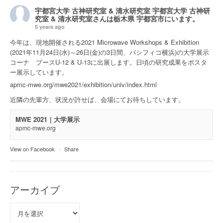
宇都宮大学 古神研究室 & 清水研究室
宇都宮大学 古神研
究室 & 清水研究室さんは
栃木県 宇都宮市
にいます。
5 years ago
今年は、現地開催される2021 Microwave Workshops & Exhibition
(2021年11月24日(水)～26日(金)の3日間、パシフィコ横浜)の大学展示
コーナ ブースU-12 & U-13に出展します。日頃の研究成果をポスタ
ー展示しています。
apmc-mwe.org/mwe2021/exhibition/univ/index.html
近隣の先輩方、状況が許せば、会場にてお待ちしています。
MWE 2021｜大学展示
apmc-mwe.org
View on Facebook
·
Share
アーカイブ
ア
ー