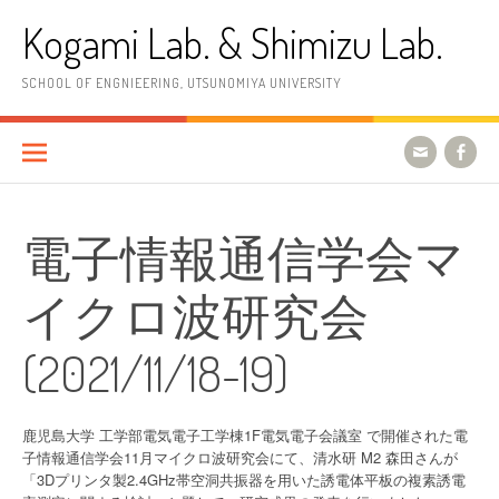
コ
Kogami Lab. & Shimizu Lab.
ン
テ
ン
SCHOOL OF ENGNIEERING, UTSUNOMIYA UNIVERSITY
ツ
へ
ス
キ
ッ
プ
電子情報通信学会マ
イクロ波研究会
(2021/11/18-19)
鹿児島大学 工学部電気電子工学棟1F電気電子会議室 で開催された電
子情報通信学会11月マイクロ波研究会にて、清水研 M2 森田さんが
「3Dプリンタ製2.4GHz帯空洞共振器を用いた誘電体平板の複素誘電