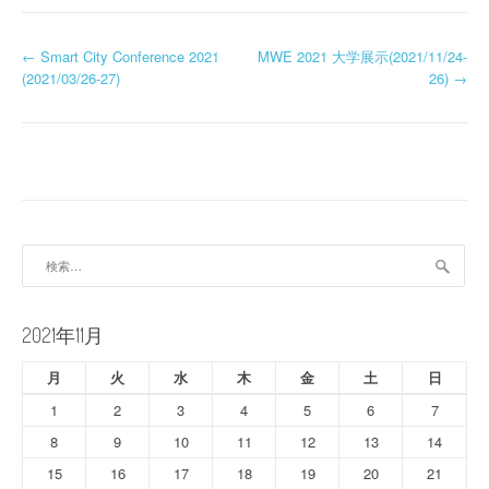
投
←
Smart City Conference 2021
MWE 2021 大学展示(2021/11/24-
(2021/03/26-27)
26)
→
稿
ナ
ビ
ゲ
ー
検
索:
シ
ョ
2021年11月
ン
月
火
水
木
金
土
日
1
2
3
4
5
6
7
8
9
10
11
12
13
14
15
16
17
18
19
20
21