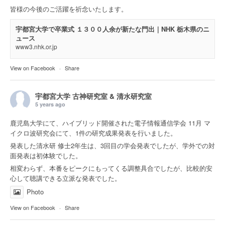
皆様の今後のご活躍を祈念いたします。
宇都宮大学で卒業式 １３００人余が新たな門出｜NHK 栃木県のニ
ュース
www3.nhk.or.jp
View on Facebook
·
Share
宇都宮大学 古神研究室 & 清水研究室
5 years ago
鹿児島大学にて、ハイブリッド開催された電子情報通信学会 11月 マ
イクロ波研究会にて、1件の研究成果発表を行いました。
発表した清水研 修士2年生は、3回目の学会発表でしたが、学外での対
面発表は初体験でした。
相変わらず、本番をピークにもってくる調整具合でしたが、比較的安
心して聴講できる立派な発表でした。
Photo
View on Facebook
·
Share