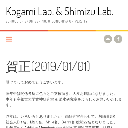
コ
Kogami Lab. & Shimizu Lab.
ン
テ
ン
SCHOOL OF ENGNIEERING, UTSUNOMIYA UNIVERSITY
ツ
へ
ス
キ
ッ
プ
賀正(2019/01/01)
明けましておめでとうございます。
旧年中は関係各所に色々とご支援頂き、大変お世話になりました。
本年も宇都宮大学古神研究室 & 清水研究室をよろしくお願いいたしま
す。
昨年は、いろいろとありましたが、両研究室合わせて、教職員3名、
社会人D 1名、M2 3名、M1 4名、B4 11名 総勢22名となりました。
昨年度からAdditive Manufacturing技術の高周波回路応用に注目し、