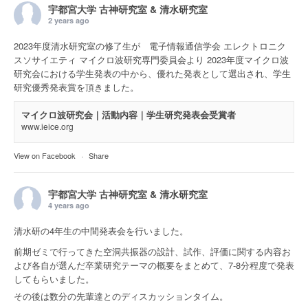
宇都宮大学 古神研究室 & 清水研究室
2 years ago
2023年度清水研究室の修了生が 電子情報通信学会 エレクトロニク
スソサイエティ マイクロ波研究専門委員会より 2023年度マイクロ波
研究会における学生発表の中から、優れた発表として選出され、学生
研究優秀発表賞を頂きました。
マイクロ波研究会｜活動内容｜学生研究発表会受賞者
www.ieice.org
View on Facebook
·
Share
宇都宮大学 古神研究室 & 清水研究室
4 years ago
清水研の4年生の中間発表会を行いました。
前期ゼミで行ってきた空洞共振器の設計、試作、評価に関する内容お
よび各自が選んだ卒業研究テーマの概要をまとめて、7-8分程度で発表
してもらいました。
その後は数分の先輩達とのディスカッションタイム。