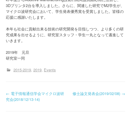
3Dプリンタ2台を導入しました。さらに、関連した研究でM2学生が、
マイクロ波研究会において、学生発表優秀賞を受賞しました。皆様の
応援に感謝いたします。
本年も社会に貢献出来る技術の研究開発を目指しつつ、より多くの研
究成果を出せるように、研究室スタッフ・学生一丸となって邁進して
いきます。
2019年 元旦
研究室一同
2015-2019
2019
Events
投
←
電子情報通信学会マイクロ波研
修士論文発表会(2019/02/08)
→
究会(2018/12/13-14)
稿
ナ
ビ