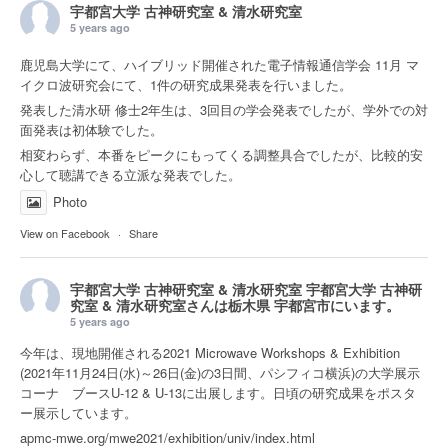
宇都宮大学 古神研究室 & 清水研究室
5 years ago
鹿児島大学にて、ハイブリッド開催された電子情報通信学会 11月 マ
イクロ波研究会にて、1件の研究成果発表を行いました。
発表した清水研 修士2年生は、3回目の学会発表でしたが、学外での対
面発表は初体験でした。
相変わらず、本番をピークにもってくる調整具合でしたが、比較的安
心して聴講できる立派な発表でした。
Photo
View on Facebook
·
Share
宇都宮大学 古神研究室 & 清水研究室
宇都宮大学 古神研
究室 & 清水研究室さんは
栃木県 宇都宮市
にいます。
5 years ago
今年は、現地開催される2021 Microwave Workshops & Exhibition
(2021年11月24日(水)～26日(金)の3日間、パシフィコ横浜)の大学展示
コーナ ブースU-12 & U-13に出展します。日頃の研究成果をポスタ
ー展示しています。
apmc-mwe.org/mwe2021/exhibition/univ/index.html