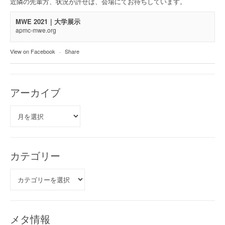
近隣の先輩方、状況が許せば、会場にてお待ちしています。
MWE 2021｜大学展示
apmc-mwe.org
View on Facebook
·
Share
アーカイブ
ア
ー
カ
イ
ブ
カテゴリー
カ
テ
ゴ
リ
ー
メタ情報