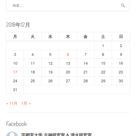
ー
検
索:
シ
ョ
2018年12月
ン
月
火
水
木
金
土
日
1
2
3
4
5
6
7
8
9
10
11
12
13
14
15
16
17
18
19
20
21
22
23
24
25
26
27
28
29
30
31
« 11月
1月 »
Facebook
宇都宮大学 古神研究室 & 清水研究室