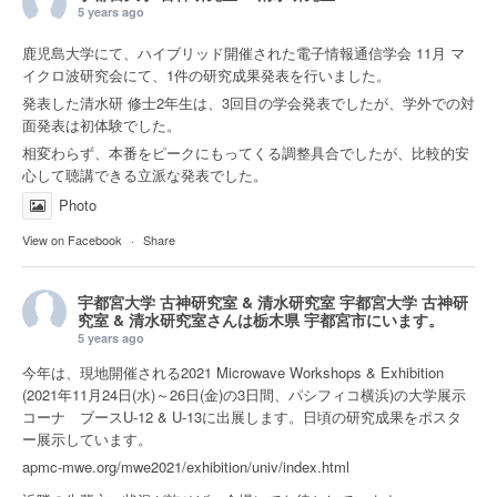
5 years ago
鹿児島大学にて、ハイブリッド開催された電子情報通信学会 11月 マ
イクロ波研究会にて、1件の研究成果発表を行いました。
発表した清水研 修士2年生は、3回目の学会発表でしたが、学外での対
面発表は初体験でした。
相変わらず、本番をピークにもってくる調整具合でしたが、比較的安
心して聴講できる立派な発表でした。
Photo
View on Facebook
·
Share
宇都宮大学 古神研究室 & 清水研究室
宇都宮大学 古神研
究室 & 清水研究室さんは
栃木県 宇都宮市
にいます。
5 years ago
今年は、現地開催される2021 Microwave Workshops & Exhibition
(2021年11月24日(水)～26日(金)の3日間、パシフィコ横浜)の大学展示
コーナ ブースU-12 & U-13に出展します。日頃の研究成果をポスタ
ー展示しています。
apmc-mwe.org/mwe2021/exhibition/univ/index.html