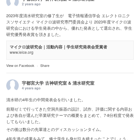
2 years ago
2023年度清水研究室の修了生が 電子情報通信学会 エレクトロニク
スソサイエティ マイクロ波研究専門委員会より 2023年度マイクロ波
研究会における学生発表の中から、優れた発表として選出され、学生
研究優秀発表賞を頂きました。
マイクロ波研究会｜活動内容｜学生研究発表会受賞者
www.ieice.org
View on Facebook
·
Share
宇都宮大学 古神研究室 & 清水研究室
4 years ago
清水研の4年生の中間発表会を行いました。
前期ゼミで行ってきた空洞共振器の設計、試作、評価に関する内容お
よび各自が選んだ卒業研究テーマの概要をまとめて、7-8分程度で発表
してもらいました。
その後は数分の先輩達とのディスカッションタイム。
4年生達の成果をみて、修士学生も身が引き締まったことでしょう。