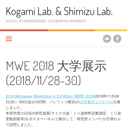
コ
Kogami Lab. & Shimizu Lab.
ン
テ
ン
SCHOOL OF ENGNIEERING, UTSUNOMIYA UNIVERSITY
ツ
へ
ス
キ
ッ
プ
MWE 2018 大学展示
(2018/11/28-30)
2018 Microwave Workshops & Exhibition (MWE 2018)
(2018年11月28
日(水)～30日(金)の3日間、パシフィコ横浜)の
大学展示コーナー
に出展
しました。
本研究室の日頃の研究成果(マイクロ波・ミリ波材料定数測定、ミリ波
受動回路等)をポスターパネルで展示して、研究室メンバーが日替わり
で説明しました。