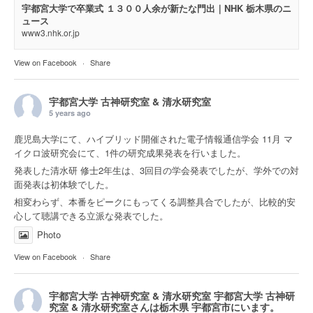
宇都宮大学で卒業式 １３００人余が新たな門出｜NHK 栃木県のニ
ュース
www3.nhk.or.jp
View on Facebook
·
Share
宇都宮大学 古神研究室 & 清水研究室
5 years ago
鹿児島大学にて、ハイブリッド開催された電子情報通信学会 11月 マ
イクロ波研究会にて、1件の研究成果発表を行いました。
発表した清水研 修士2年生は、3回目の学会発表でしたが、学外での対
面発表は初体験でした。
相変わらず、本番をピークにもってくる調整具合でしたが、比較的安
心して聴講できる立派な発表でした。
Photo
View on Facebook
·
Share
宇都宮大学 古神研究室 & 清水研究室
宇都宮大学 古神研
究室 & 清水研究室さんは
栃木県 宇都宮市
にいます。