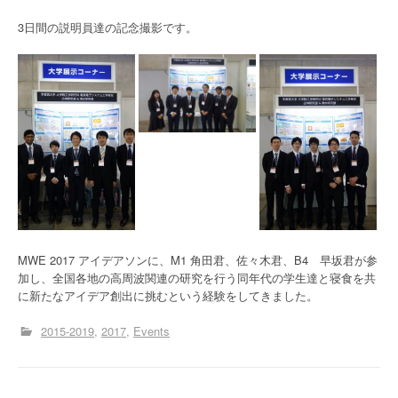
3日間の説明員達の記念撮影です。
MWE 2017 アイデアソンに、M1 角田君、佐々木君、B4 早坂君が参
加し、全国各地の高周波関連の研究を行う同年代の学生達と寝食を共
に新たなアイデア創出に挑むという経験をしてきました。
2015-2019
2017
Events