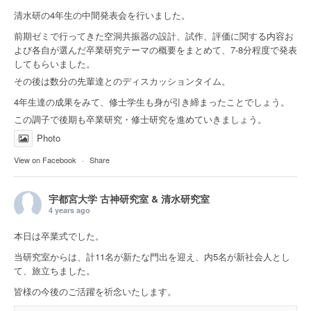
清水研の4年生の中間発表会を行いました。
前期ゼミで行ってきた空洞共振器の設計、試作、評価に関する内容お
よび各自が選んだ卒業研究テーマの概要をまとめて、7-8分程度で発表
してもらいました。
その後は数分の先輩達とのディスカッションタイム。
4年生達の成果をみて、修士学生も身が引き締まったことでしょう。
この調子で後期も卒業研究・修士研究を進めていきましょう。
Photo
View on Facebook
·
Share
宇都宮大学 古神研究室 & 清水研究室
4 years ago
本日は卒業式でした。
当研究室からは、計11名が新たな門出を迎え、内5名が新社会人とし
て、旅立ちました。
皆様の今後のご活躍を祈念いたします。