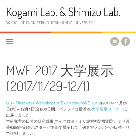
コ
Kogami Lab. & Shimizu Lab.
ン
テ
ン
SCHOOL OF ENGNIEERING, UTSUNOMIYA UNIVERSITY
ツ
へ
ス
キ
ッ
プ
MWE 2017 大学展示
(2017/11/29-12/1)
2017 Microwave Workshops & Exhibition (MWE 2017)
(2017年11月29
日(水)～12月1日(金)の3日間、パシフィコ横浜)の
大学展示コーナー
に
出展しました。
本研究室の日頃の研究成果(マイクロ波・ミリ波材料定数測定、ミリ波
受動回路等)をポスターパネルで展示して、研究室メンバーが日替わり
で説明しました。