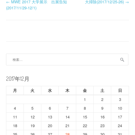
投
←
MWE 2017 大学展示 出展告知
大掃除(2017/12/25-26)
→
(2017/11/29-12/1)
稿
ナ
ビ
ゲ
ー
検
索:
シ
ョ
2017年12月
ン
月
火
水
木
金
土
日
1
2
3
4
5
6
7
8
9
10
11
12
13
14
15
16
17
18
19
20
21
22
23
24
25
26
27
28
29
30
31