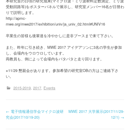
本研究室の日頃の研究成果(マイクロ波・ミリ波材料定数測定、ミリ波
受動回路等)をポスターパネルで展示し、研究室メンバー16名が日替わ
りで説明します。
http://apmc-
mwe.org/mwe2017/exhibition/univ/ja_univ_02.html#UNIV16
卒業生の皆様も後輩達を冷やかしに是非ブースまで来て下さい。
また、昨年に引き続き、MWE 2017 アイデアソンに3名の学生が参加
し、会場内をウロウロしています。
両教員も、例によって会場内をバタバタと走り回ります。
※11/29 懇親会があります。参加希望の研究室OBの方はご連絡下さ
い。
2015-2019
2017
Events
投
←
電子情報通信学会マイクロ波研
MWE 2017 大学展示(2017/11/29-
究会(2017/10/19-20)
12/1)
→
稿