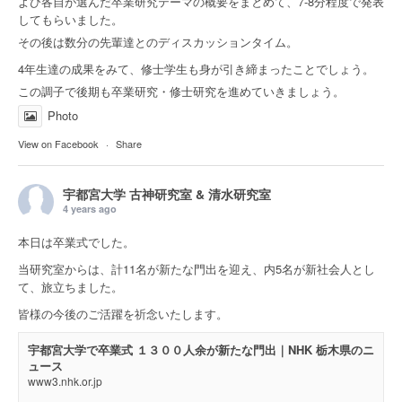
よび各自が選んだ卒業研究テーマの概要をまとめて、7-8分程度で発表
してもらいました。
その後は数分の先輩達とのディスカッションタイム。
4年生達の成果をみて、修士学生も身が引き締まったことでしょう。
この調子で後期も卒業研究・修士研究を進めていきましょう。
Photo
View on Facebook
·
Share
宇都宮大学 古神研究室 & 清水研究室
4 years ago
本日は卒業式でした。
当研究室からは、計11名が新たな門出を迎え、内5名が新社会人とし
て、旅立ちました。
皆様の今後のご活躍を祈念いたします。
宇都宮大学で卒業式 １３００人余が新たな門出｜NHK 栃木県のニ
ュース
www3.nhk.or.jp