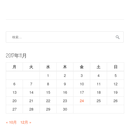
ナ
ビ
ゲ
ー
検
索:
シ
ョ
2017年11月
ン
月
火
水
木
金
土
日
1
2
3
4
5
6
7
8
9
10
11
12
13
14
15
16
17
18
19
20
21
22
23
24
25
26
27
28
29
30
« 10月
12月 »