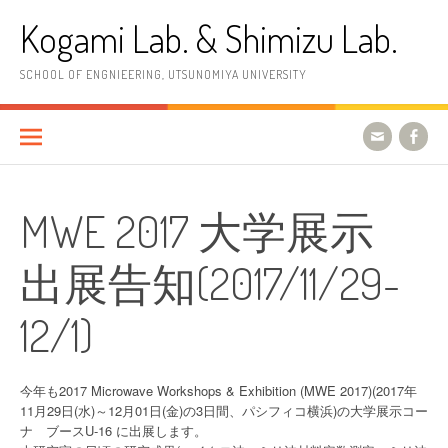
コ
Kogami Lab. & Shimizu Lab.
ン
テ
ン
SCHOOL OF ENGNIEERING, UTSUNOMIYA UNIVERSITY
ツ
へ
ス
キ
ッ
プ
MWE 2017 大学展示
出展告知(2017/11/29-
12/1)
今年も2017 Microwave Workshops & Exhibition (MWE 2017)(2017年
11月29日(水)～12月01日(金)の3日間、パシフィコ横浜)の大学展示コー
ナ ブースU-16 に出展します。