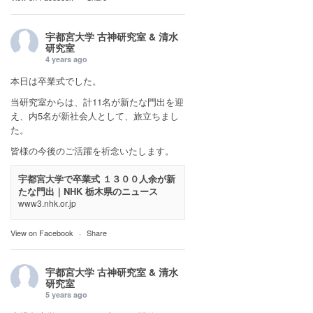
宇都宮大学 古神研究室 & 清水
研究室
4 years ago
本日は卒業式でした。
当研究室からは、計11名が新たな門出を迎
え、内5名が新社会人として、旅立ちまし
た。
皆様の今後のご活躍を祈念いたします。
宇都宮大学で卒業式 １３００人余が新
たな門出｜NHK 栃木県のニュース
www3.nhk.or.jp
View on Facebook
·
Share
宇都宮大学 古神研究室 & 清水
研究室
5 years ago