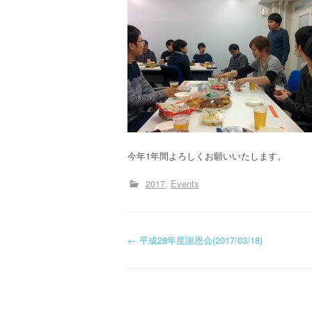
今年1年間よろしくお願いいたします。
2017
Events
投
←
平成28年度謝恩会(2017/03/18)
稿
ナ