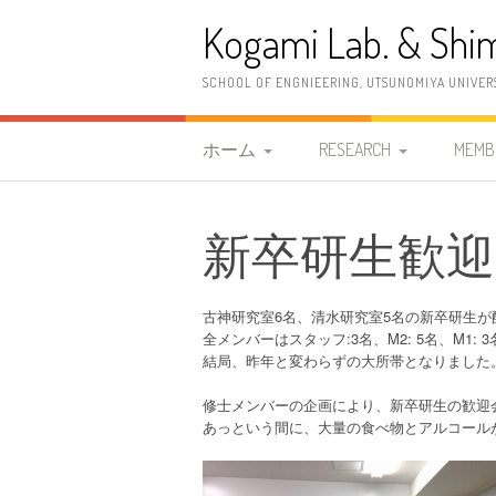
コ
Kogami Lab. & Shim
ン
テ
ン
SCHOOL OF ENGNIEERING, UTSUNOMIYA UNIVER
ツ
へ
ス
ホーム
RESEARCH
MEMB
キ
ッ
研究室紹介
研究概要
教職
プ
新卒研生歓迎会(2
2026年度 清水研究室
研究内容
古神
案内情報
研究設備
清水
古神研究室6名、清水研究室5名の新卒研生が
2023年度 古神研究室 案
全メンバーはスタッフ:3名、M2: 5名、M1: 3
OB
結局、昨年と変わらずの大所帯となりました
内情報
修士メンバーの企画により、新卒研生の歓迎
更新履歴
あっという間に、大量の食べ物とアルコール