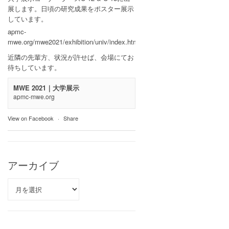
展します。日頃の研究成果をポスター展示
しています。
apmc-
mwe.org/mwe2021/exhibition/univ/index.html
近隣の先輩方、状況が許せば、会場にてお
待ちしています。
MWE 2021｜大学展示
apmc-mwe.org
View on Facebook
·
Share
アーカイブ
ア
ー
カ
イ
ブ