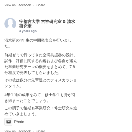
View on Facebook
·
Share
宇都宮大学 古神研究室 & 清水
研究室
4 years ago
清水研の4年生の中間発表会を行いまし
た。
前期ゼミで行ってきた空洞共振器の設計、
試作、評価に関する内容および各自が選ん
だ卒業研究テーマの概要をまとめて、7-8
分程度で発表してもらいました。
その後は数分の先輩達とのディスカッショ
ンタイム。
4年生達の成果をみて、修士学生も身が引
き締まったことでしょう。
この調子で後期も卒業研究・修士研究を進
めていきましょう。
Photo
View on Facebook
·
Share