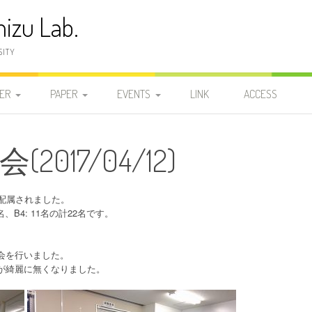
izu Lab.
SITY
ER
PAPER
EVENTS
LINK
ACCESS
員
発表論文
2025-2029
2025-2029
2026
017/04/12)
研
学位論文
2020-2024
DOCTOR
2020-2024
2025-2029
2025
2024
研
2015-2019
MASTER 2
MASTER 2
2015-2019
2020-2024
2023
2019
配属されました。
名、B4: 11名の計22名です。
2010-2014
。
MASTER 1
MASTER 1
2010-2014
2015-2019
2022
2018
2014
会を行いました。
2005-2009
BACHELOR
BACHELOR
2005-2009
2010-2014
2021
2017
2013
2009
が綺麗に無くなりました。
1999-2004
2000-2004
2005-2009
2020
2016
2012
2008
2004