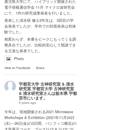
鹿児島大学にて、ハイブリッド開催された
電子情報通信学会 11月 マイクロ波研究会
にて、1件の研究成果発表を行いました。
発表した清水研 修士2年生は、3回目の学
会発表でしたが、学外での対面発表は初体
験でした。
相変わらず、本番をピークにもってくる調
整具合でしたが、比較的安心して聴講でき
る立派な発表でした。
Photo
View on Facebook
·
Share
宇都宮大学 古神研究室 & 清水
研究室
宇都宮大学 古神研究室
& 清水研究室さんは
栃木県 宇都
宮市
にいます。
5 years ago
今年は、現地開催される2021 Microwave
Workshops & Exhibition (2021年11月24日
(水)～26日(金)の3日間、パシフィコ横浜)の
大学展示コーナ ブースU-12 & U-13に出