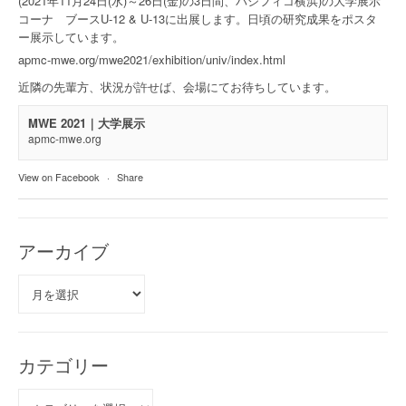
(2021年11月24日(水)～26日(金)の3日間、パシフィコ横浜)の大学展示
コーナ ブースU-12 & U-13に出展します。日頃の研究成果をポスタ
ー展示しています。
apmc-mwe.org/mwe2021/exhibition/univ/index.html
近隣の先輩方、状況が許せば、会場にてお待ちしています。
MWE 2021｜大学展示
apmc-mwe.org
View on Facebook
·
Share
アーカイブ
ア
ー
カ
イ
ブ
カテゴリー
カ