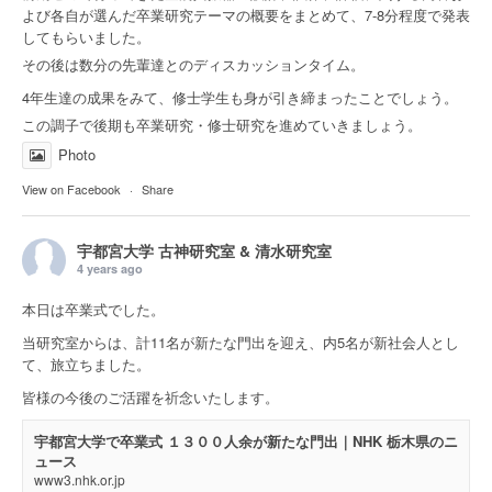
よび各自が選んだ卒業研究テーマの概要をまとめて、7-8分程度で発表
してもらいました。
その後は数分の先輩達とのディスカッションタイム。
4年生達の成果をみて、修士学生も身が引き締まったことでしょう。
この調子で後期も卒業研究・修士研究を進めていきましょう。
Photo
View on Facebook
·
Share
宇都宮大学 古神研究室 & 清水研究室
4 years ago
本日は卒業式でした。
当研究室からは、計11名が新たな門出を迎え、内5名が新社会人とし
て、旅立ちました。
皆様の今後のご活躍を祈念いたします。
宇都宮大学で卒業式 １３００人余が新たな門出｜NHK 栃木県のニ
ュース
www3.nhk.or.jp