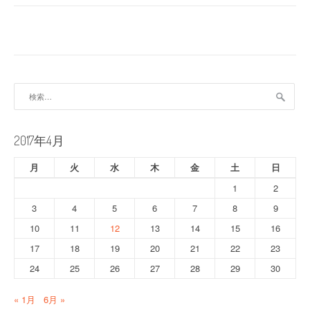
ナ
ビ
ゲ
ー
検
索:
シ
ョ
2017年4月
ン
月
火
水
木
金
土
日
1
2
3
4
5
6
7
8
9
10
11
12
13
14
15
16
17
18
19
20
21
22
23
24
25
26
27
28
29
30
« 1月
6月 »