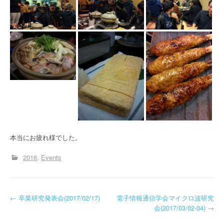
本当にお疲れ様でした。
2016
Events
投
←
卒業研究発表会(2017/02/17)
電子情報通信学会マイクロ波研究
会(2017/03/02-04)
→
稿