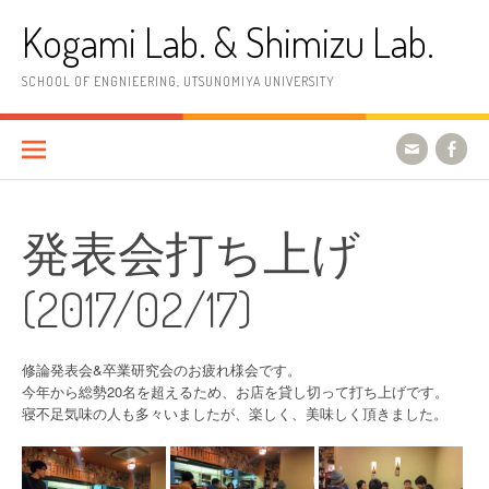
コ
Kogami Lab. & Shimizu Lab.
ン
テ
ン
SCHOOL OF ENGNIEERING, UTSUNOMIYA UNIVERSITY
ツ
へ
ス
キ
ッ
プ
発表会打ち上げ
(2017/02/17)
修論発表会&卒業研究会のお疲れ様会です。
今年から総勢20名を超えるため、お店を貸し切って打ち上げです。
寝不足気味の人も多々いましたが、楽しく、美味しく頂きました。