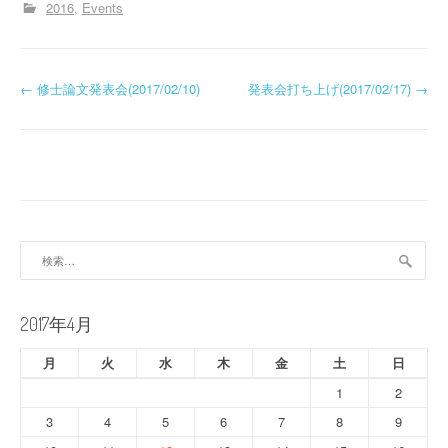
2016
Events
投
←
修士論文発表会(2017/02/10)
発表会打ち上げ(2017/02/17)
→
稿
ナ
ビ
ゲ
検
ー
索:
シ
2017年4月
ョ
月
火
水
木
金
土
日
ン
1
2
3
4
5
6
7
8
9