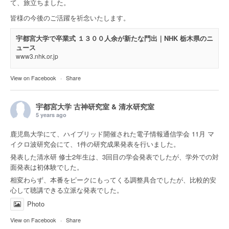
て、旅立ちました。
皆様の今後のご活躍を祈念いたします。
宇都宮大学で卒業式 １３００人余が新たな門出｜NHK 栃木県のニ
ュース
www3.nhk.or.jp
View on Facebook
·
Share
宇都宮大学 古神研究室 & 清水研究室
5 years ago
鹿児島大学にて、ハイブリッド開催された電子情報通信学会 11月 マ
イクロ波研究会にて、1件の研究成果発表を行いました。
発表した清水研 修士2年生は、3回目の学会発表でしたが、学外での対
面発表は初体験でした。
相変わらず、本番をピークにもってくる調整具合でしたが、比較的安
心して聴講できる立派な発表でした。
Photo
View on Facebook
·
Share