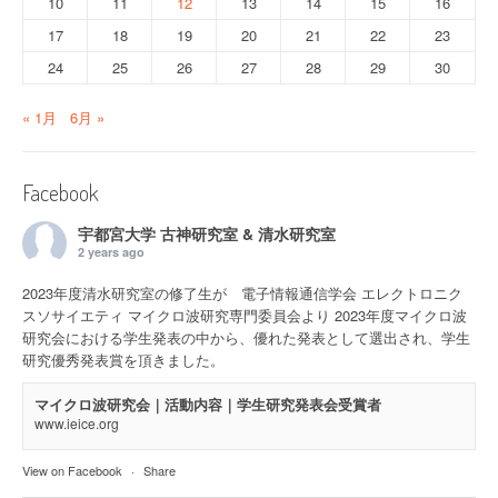
10
11
12
13
14
15
16
17
18
19
20
21
22
23
24
25
26
27
28
29
30
« 1月
6月 »
Facebook
宇都宮大学 古神研究室 & 清水研究室
2 years ago
2023年度清水研究室の修了生が 電子情報通信学会 エレクトロニク
スソサイエティ マイクロ波研究専門委員会より 2023年度マイクロ波
研究会における学生発表の中から、優れた発表として選出され、学生
研究優秀発表賞を頂きました。
マイクロ波研究会｜活動内容｜学生研究発表会受賞者
www.ieice.org
View on Facebook
·
Share