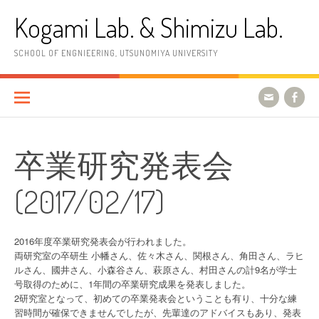
コ
Kogami Lab. & Shimizu Lab.
ン
テ
ン
SCHOOL OF ENGNIEERING, UTSUNOMIYA UNIVERSITY
ツ
へ
ス
キ
ッ
プ
卒業研究発表会
(2017/02/17)
2016年度卒業研究発表会が行われました。
両研究室の卒研生 小幡さん、佐々木さん、関根さん、角田さん、ラヒ
ルさん、國井さん、小森谷さん、萩原さん、村田さんの計9名が学士
号取得のために、1年間の卒業研究成果を発表しました。
2研究室となって、初めての卒業発表会ということも有り、十分な練
習時間が確保できませんでしたが、先輩達のアドバイスもあり、発表