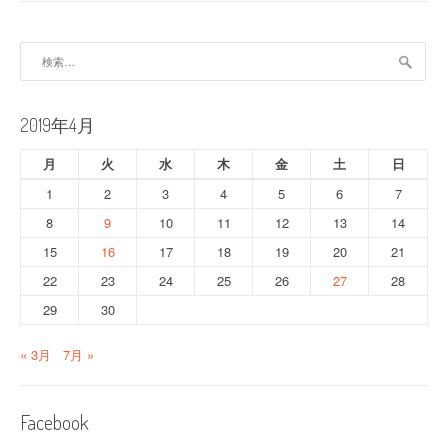
ビ
ゲ
検
ー
索:
シ
2019年4月
ョ
月
火
水
木
金
土
日
ン
1
2
3
4
5
6
7
8
9
10
11
12
13
14
15
16
17
18
19
20
21
22
23
24
25
26
27
28
29
30
« 3月
7月 »
Facebook