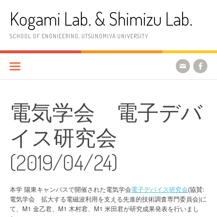
コ
Kogami Lab. & Shimizu Lab.
ン
テ
ン
SCHOOL OF ENGNIEERING, UTSUNOMIYA UNIVERSITY
ツ
へ
ス
キ
ッ
プ
電気学会 電子デバ
イス研究会
(2019/04/24)
本学 陽東キャンパスで開催された電気学会
電子デバイス研究会
(協賛:
電気学会 拡大する電磁波利用を支える先進的技術調査専門委員会)に
て、M1 金乙君、M1 木村君、M1 米田君が研究成果発表を行いまし