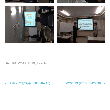
2015-2019
2019
Events
投
←
新卒研生歓迎会 (2019/04/12)
TJMW2019 (2019/06/26-28)
→
稿
ナ