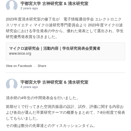
宇都宮大学 古神研究室 & 清水研究室
2 years ago
2023年度清水研究室の修了生が 電子情報通信学会 エレクトロニク
スソサイエティ マイクロ波研究専門委員会より 2023年度マイクロ波
研究会における学生発表の中から、優れた発表として選出され、学生
研究優秀発表賞を頂きました。
マイクロ波研究会｜活動内容｜学生研究発表会受賞者
www.ieice.org
View on Facebook
·
Share
宇都宮大学 古神研究室 & 清水研究室
4 years ago
清水研の4年生の中間発表会を行いました。
前期ゼミで行ってきた空洞共振器の設計、試作、評価に関する内容お
よび各自が選んだ卒業研究テーマの概要をまとめて、7-8分程度で発表
してもらいました。
その後は数分の先輩達とのディスカッションタイム。