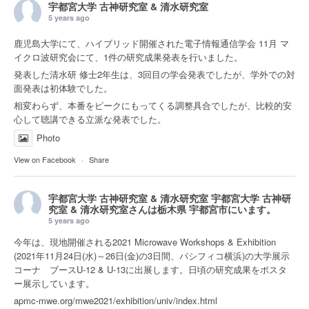
宇都宮大学 古神研究室 & 清水研究室
5 years ago
鹿児島大学にて、ハイブリッド開催された電子情報通信学会 11月 マ
イクロ波研究会にて、1件の研究成果発表を行いました。
発表した清水研 修士2年生は、3回目の学会発表でしたが、学外での対
面発表は初体験でした。
相変わらず、本番をピークにもってくる調整具合でしたが、比較的安
心して聴講できる立派な発表でした。
Photo
View on Facebook
·
Share
宇都宮大学 古神研究室 & 清水研究室
宇都宮大学 古神研
究室 & 清水研究室さんは
栃木県 宇都宮市
にいます。
5 years ago
今年は、現地開催される2021 Microwave Workshops & Exhibition
(2021年11月24日(水)～26日(金)の3日間、パシフィコ横浜)の大学展示
コーナ ブースU-12 & U-13に出展します。日頃の研究成果をポスタ
ー展示しています。
apmc-mwe.org/mwe2021/exhibition/univ/index.html