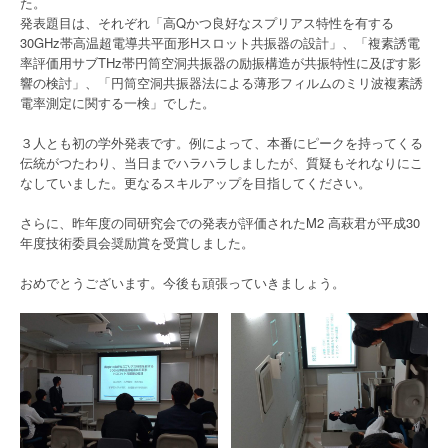
た。
発表題目は、それぞれ「高Qかつ良好なスプリアス特性を有する
30GHz帯高温超電導共平面形Hスロット共振器の設計」、「複素誘電
率評価用サブTHz帯円筒空洞共振器の励振構造が共振特性に及ぼす影
響の検討」、「円筒空洞共振器法による薄形フィルムのミリ波複素誘
電率測定に関する一検」でした。
３人とも初の学外発表です。例によって、本番にピークを持ってくる
伝統がつたわり、当日までハラハラしましたが、質疑もそれなりにこ
なしていました。更なるスキルアップを目指してください。
さらに、昨年度の同研究会での発表が評価されたM2 高萩君が平成30
年度技術委員会奨励賞を受賞しました。
おめでとうございます。今後も頑張っていきましょう。