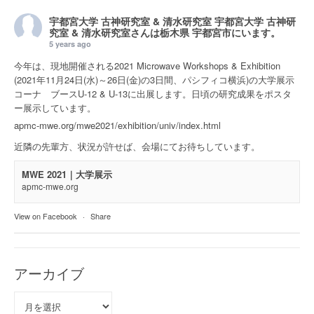
宇都宮大学 古神研究室 & 清水研究室
宇都宮大学 古神研
究室 & 清水研究室さんは
栃木県 宇都宮市
にいます。
5 years ago
今年は、現地開催される2021 Microwave Workshops & Exhibition
(2021年11月24日(水)～26日(金)の3日間、パシフィコ横浜)の大学展示
コーナ ブースU-12 & U-13に出展します。日頃の研究成果をポスタ
ー展示しています。
apmc-mwe.org/mwe2021/exhibition/univ/index.html
近隣の先輩方、状況が許せば、会場にてお待ちしています。
MWE 2021｜大学展示
apmc-mwe.org
View on Facebook
·
Share
アーカイブ
ア
ー