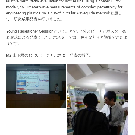
relative permittivity evaluation for soft resins using a coated CPW
model”, “Millimeter wave measurements of complex permittivity for
engineering plastics by a cut-off circular waveguide method”と題し
て、研究成果発表を行いました。
Young Researcher Sessionということで、1分スピーチとポスター発
表形式による発表でした。ポスターでは、色々な方々と議論できたよ
うです。
M2 山下君の1分スピーチとポスター発表の様子。