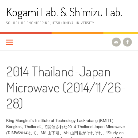
コ
Kogami Lab. & Shimizu Lab.
ン
テ
ン
SCHOOL OF ENGNIEERING, UTSUNOMIYA UNIVERSITY
ツ
へ
ス
キ
ッ
プ
2014 Thailand-Japan
Microwave (2014/11/26-
28)
King Mongkut’s Institute of Technology Ladkrabang (KMITL),
Bangkok, Thailandにて開催された2014 Thailand-Japan Microwave
(TJMW2014)にて、M2 山下君、M1 山田君がそれぞれ、”Study on