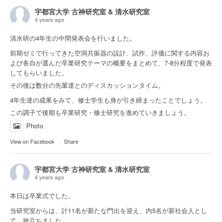
宇都宮大学 古神研究室 & 清水研究室
4 years ago
清水研の4年生の中間発表会を行いました。
前期ゼミで行ってきた空洞共振器の設計、試作、評価に関する内容お
よび各自が選んだ卒業研究テーマの概要をまとめて、7-8分程度で発表
してもらいました。
その後は数分の先輩達とのディスカッションタイム。
4年生達の成果をみて、修士学生も身が引き締まったことでしょう。
この調子で後期も卒業研究・修士研究を進めていきましょう。
Photo
View on Facebook
·
Share
宇都宮大学 古神研究室 & 清水研究室
4 years ago
本日は卒業式でした。
当研究室からは、計11名が新たな門出を迎え、内5名が新社会人とし
て、旅立ちました。