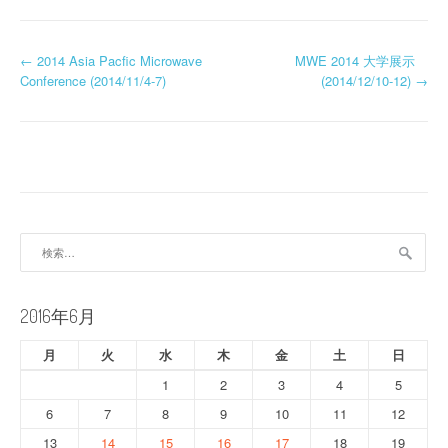
投
←
2014 Asia Pacfic Microwave
MWE 2014 大学展示
Conference (2014/11/4-7)
(2014/12/10-12)
→
稿
ナ
ビ
ゲ
ー
検
索:
シ
ョ
2016年6月
ン
月
火
水
木
金
土
日
1
2
3
4
5
6
7
8
9
10
11
12
13
14
15
16
17
18
19