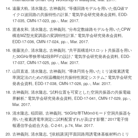
遠藤大軌, 清水隆志, 古神義則, “等価回路モデルを用いた低Q値マ
イクロ波回路の共振特性の計算,” 電気学会研究発表会資料, EDD-
17-035, CMN-17-023, pp.-, Mar. 2017.
渡邊友和, 清水隆志, 古神義則, “分布定数線路モデルを用いたCPW
構造MZ型光変調器の変調特性計算,” 電気学会研究発表会資料,
EDD-17-036, CMN-17-024, pp.-, Mar. 2017.
後藤洸介, 清水隆志, 古神義則, “共平面構造Hスロット共振器を用い
た30GHz帯狭帯域2段BPFの設計,” 電気学会研究発表会資料, EDD-
17-037, CMN-17-025, pp.-, Mar. 2017.
山田直道, 清水隆志, 古神義則, “導体円筒を用いたミリ波複素誘電
率測定法のための恒温機能付共振特性測定システム,” 電気学会研究
発表会資料, EDD-17-038, CMN-17-026, pp.-, Mar. 2017.
古神義則, 清水隆志, “試料位置を可変とした空洞共振器の共振電磁
界解析,” 電気学会研究発表会資料, EDD-17-041, CMN-17-029, pp.-,
Mar. 2017.
清水隆志, 稲田顕, 古神義則, “50GHz帯TM0m0モード空洞共振器を
用いた複素誘電率測定に試料配置ずれが及ぼす影響,” 2017電子情
報通信学会総合大会, C-2-61, p.74, Mar. 2017.
古神義則, 清水隆志, “[依頼講演]平面回路用誘電体基板材料のミリ