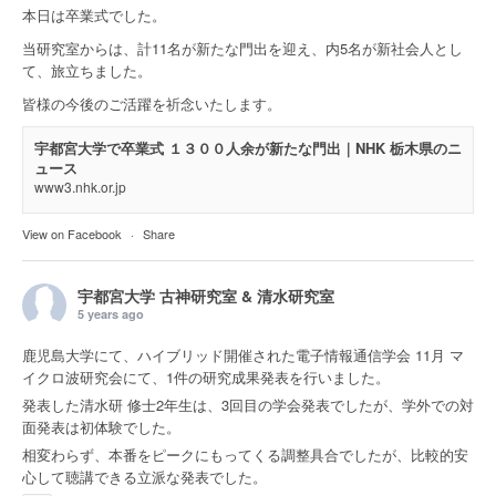
本日は卒業式でした。
当研究室からは、計11名が新たな門出を迎え、内5名が新社会人とし
て、旅立ちました。
皆様の今後のご活躍を祈念いたします。
宇都宮大学で卒業式 １３００人余が新たな門出｜NHK 栃木県のニ
ュース
www3.nhk.or.jp
View on Facebook
·
Share
宇都宮大学 古神研究室 & 清水研究室
5 years ago
鹿児島大学にて、ハイブリッド開催された電子情報通信学会 11月 マ
イクロ波研究会にて、1件の研究成果発表を行いました。
発表した清水研 修士2年生は、3回目の学会発表でしたが、学外での対
面発表は初体験でした。
相変わらず、本番をピークにもってくる調整具合でしたが、比較的安
心して聴講できる立派な発表でした。