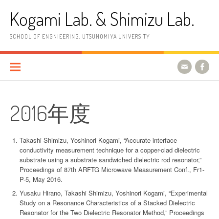
コ
Kogami Lab. & Shimizu Lab.
ン
テ
ン
SCHOOL OF ENGNIEERING, UTSUNOMIYA UNIVERSITY
ツ
へ
ス
キ
ッ
プ
2016年度
Takashi Shimizu, Yoshinori Kogami, “Accurate interface
conductivity measurement technique for a copper-clad dielectric
substrate using a substrate sandwiched dielectric rod resonator,”
Proceedings of 87th ARFTG Microwave Measurement Conf., Fr1-
P-5, May 2016.
Yusaku Hirano, Takashi Shimizu, Yoshinori Kogami, “Experimental
Study on a Resonance Characteristics of a Stacked Dielectric
Resonator for the Two Dielectric Resonator Method,” Proceedings