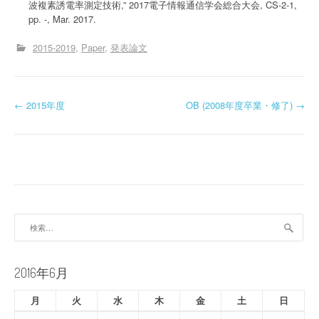
波複素誘電率測定技術,” 2017電子情報通信学会総合大会, CS-2-1,
pp. -, Mar. 2017.
2015-2019
Paper
発表論文
投
←
2015年度
OB (2008年度卒業・修了)
→
稿
ナ
ビ
ゲ
検
ー
索:
シ
2016年6月
ョ
月
火
水
木
金
土
日
ン