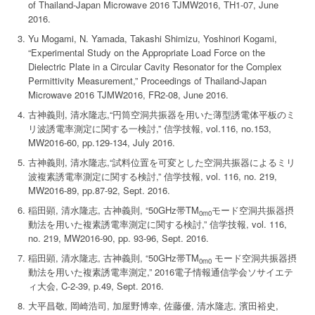
of Thailand-Japan Microwave 2016 TJMW2016, TH1-07, June
2016.
Yu Mogami, N. Yamada, Takashi Shimizu, Yoshinori Kogami,
“Experimental Study on the Appropriate Load Force on the
Dielectric Plate in a Circular Cavity Resonator for the Complex
Permittivity Measurement,” Proceedings of Thailand-Japan
Microwave 2016 TJMW2016, FR2-08, June 2016.
古神義則, 清水隆志,“円筒空洞共振器を用いた薄型誘電体平板のミ
リ波誘電率測定に関する一検討,” 信学技報, vol.116, no.153,
MW2016-60, pp.129-134, July 2016.
古神義則, 清水隆志,“試料位置を可変とした空洞共振器によるミリ
波複素誘電率測定に関する検討,” 信学技報, vol. 116, no. 219,
MW2016-89, pp.87-92, Sept. 2016.
稲田顕, 清水隆志, 古神義則, “50GHz帯TM
モード空洞共振器摂
0m0
動法を用いた複素誘電率測定に関する検討,” 信学技報, vol. 116,
no. 219, MW2016-90, pp. 93-96, Sept. 2016.
稲田顕, 清水隆志, 古神義則, “50GHz帯TM
モード空洞共振器摂
0m0
動法を用いた複素誘電率測定,” 2016電子情報通信学会ソサイエテ
ィ大会, C-2-39, p.49, Sept. 2016.
大平昌敬, 岡崎浩司, 加屋野博幸, 佐藤優, 清水隆志, 濱田裕史,