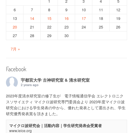
1
2
3
4
5
6
7
8
9
10
11
12
13
14
15
16
17
18
19
20
21
22
23
24
25
26
27
28
29
30
7月 »
Facebook
宇都宮大学 古神研究室 & 清水研究室
2 years ago
2023年度清水研究室の修了生が 電子情報通信学会 エレクトロニク
スソサイエティ マイクロ波研究専門委員会より 2023年度マイクロ波
研究会における学生発表の中から、優れた発表として選出され、学生
研究優秀発表賞を頂きました。
マイクロ波研究会｜活動内容｜学生研究発表会受賞者
www.ieice.org