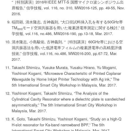
“［特別講演］2016年IEEE MTT-S 国際マイクロ波シンポジウム出
席報告,” 信学技報, vol. 116, no. 310, MW2016-125, pp. 49-55, Nov.
2016.
稲田顕, 清水隆志, 古神義則, “大口径試料挿入孔を有する50GHz帯
TM
モード空洞共振器を用いた複素誘電率測定に関する検討,” 信
0m0
学技報, vol.116, no.486, MW2016-190, pp.13-18, Mar. 2017.
清水隆志, 小島駿佑, 古神義則, “［特別講演］60GHz帯における空
洞共振器法を用いた低誘電率フィルムの複素誘電率の高精度評価
技術,” 信学技報, vol.116, no.486, MW2016-200, pp.67-72, Mar.
2017.
Takashi Shimizu, Yusuke Murata, Yusaku Hirano, Yu Mogami,
Yoshinori Kogami, “Microwave Characteristic of Printed Coplanar
Waveguide by Home Inkjet Printer Technology with Ag ink,” The
5th International Smart City Workshop in Malaysia, Mar. 2017.
Yoshinori Kogami, Takashi Shimizu, “The Analysis of the
Cylindrical Cavity Resonator where a dielectric plate is sandwiched
asymmetrically,” The 5th International Smart City Workshop in
Malaysia, Mar. 2017.
K. Goto, Takashi Shimizu, Yoshinori Kogami, “Study on a high-Q
H-slot resonator for Ka-band narrowband BPF,” The 5th
International Smart City Workshop in Malaysia, Mar. 2017.